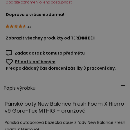
Obdržíte oznámení o jeho dostupnosti
Doprava a vrácení zdarma!
4.4
Zobrazit všechny produkty od
TERÉNNÍ BĚH
Zadat dotaz k tomuto předmětu
Přidat k oblíbeným
Předpokládaný čas doručení zásilky 3 pracovní dny.
Popis výrobku
Pánské boty New Balance Fresh Foam X Hierro
v9 Gore-Tex
MTHIG
– oranžová
Pánská outdoorová běžecká obuv z řady New Balance Fresh
Foam X Hierro v9.