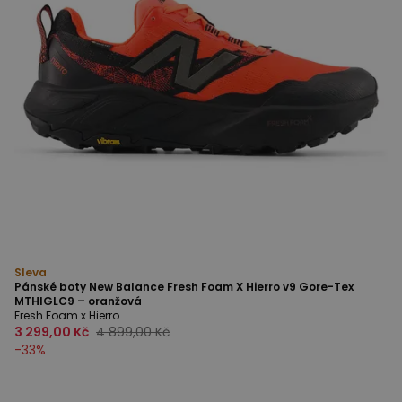
Sleva
Pánské boty New Balance Fresh Foam X Hierro v9 Gore-Tex
MTHIGLC9 – oranžová
Fresh Foam x Hierro
3 299,00 Kč
4 899,00 Kč
-
33
%