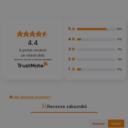
5
78%
4
11%
4.4
3
0%
9
počet recenzí
ze všech dob
2
0%
Recenze získané a ověřené uživatelem
1
11%
Jak sbíráme recenze?
Recenze zákazníků
Vymazat
Hledat