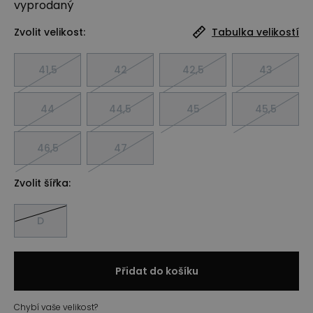
vyprodaný
Zvolit velikost:
Tabulka velikostí
41,5
42
42,5
43
44
44,5
45
45,5
46,5
47
Zvolit šířka:
D
Přidat do košíku
Chybí vaše velikost?