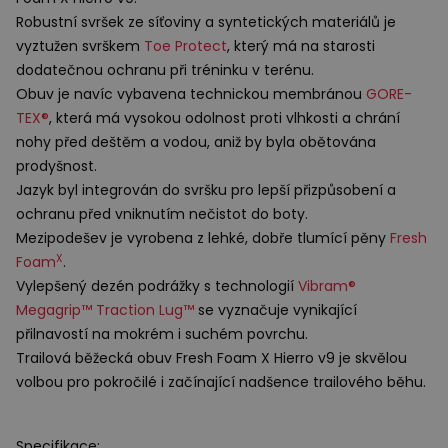
Robustní svršek ze síťoviny a syntetických materiálů je
vyztužen svrškem
Toe Protect
, který má na starosti
dodatečnou ochranu při tréninku v terénu.
Obuv je navíc vybavena technickou membránou
GORE
-
TEX®
, která má vysokou odolnost proti vlhkosti a chrání
nohy před deštěm a vodou, aniž by byla obětována
prodyšnost.
Jazyk byl integrován do svršku pro lepší přizpůsobení a
ochranu před vniknutím nečistot do boty.
Mezipodešev je vyrobena z lehké, dobře tlumící pěny
Fresh
X
Foam
.
Vylepšený dezén podrážky s technologií
Vibram®
Megagrip™ Traction Lug™
se vyznačuje vynikající
přilnavostí na mokrém i suchém povrchu.
Trailová běžecká obuv Fresh Foam X Hierro v9 je skvělou
volbou pro pokročilé i začínající nadšence trailového běhu.
Specifikace: