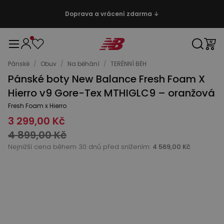
Doprava a vrácení zdarma ↓
Pánské
/
Obuv
/
Na běhání
/
TERÉNNÍ BĚH
Pánské boty New Balance Fresh Foam X
Hierro v9 Gore-Tex MTHIGLC9 – oranžová
Fresh Foam x Hierro
3 299,00 Kč
4 899,00 Kč
Nejnižší cena během 30 dnů před snížením:
4 569,00 Kč