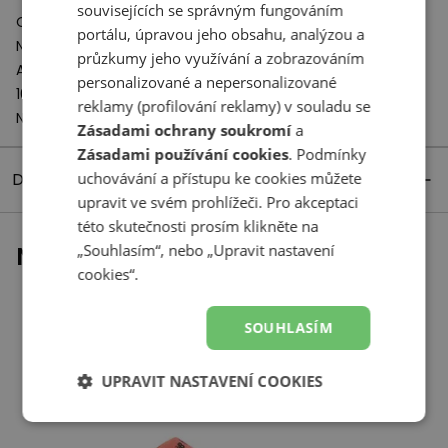
souvisejících se správným fungováním
Odpovědný subjekt:
portálu, úpravou jeho obsahu, analýzou a
New Balance Europe BV
průzkumy jeho využívání a zobrazováním
A-Factorij, Pilotenstraat 35 – 45
personalizované a nepersonalizované
1059 CH Amsterdam
reklamy (profilování reklamy) v souladu se
Netherlands
Zásadami ochrany soukromí
a
Zásadami používání cookies
. Podmínky
uchovávání a přístupu ke cookies můžete
Detaily produktu
upravit ve svém prohlížeči. Pro akceptaci
této skutečnosti prosím klikněte na
„Souhlasím“, nebo „Upravit nastavení
Naposledy prohlížené
cookies“.
SOUHLASÍM
UPRAVIT NASTAVENÍ COOKIES