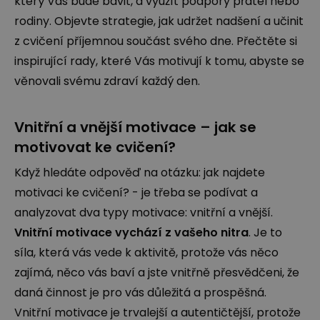
který Vás bude bavit, a využít podpory přátel nebo
rodiny. Objevte strategie, jak udržet nadšení a učinit
z cvičení příjemnou součást svého dne. Přečtěte si
inspirující rady, které Vás motivují k tomu, abyste se
věnovali svému zdraví každý den.
Vnitřní a vnější motivace – jak se
motivovat ke cvičení?
Když hledáte odpověď na otázku: jak najdete
motivaci ke cvičení? - je třeba se podívat a
analyzovat dva typy motivace: vnitřní a vnější.
Vnitřní motivace vychází z vašeho nitra
. Je to
síla, která vás vede k aktivitě, protože vás něco
zajímá, něco vás baví a jste vnitřně přesvědčeni, že
daná činnost je pro vás důležitá a prospěšná.
Vnitřní motivace je trvalejší a autentičtější, protože