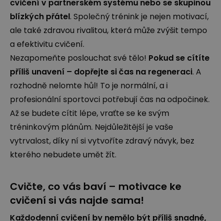
cvičení v partnerském systému nebo se skupinou
blízkých přátel
. Společný trénink je nejen motivací,
ale také zdravou rivalitou, která může zvýšit tempo
a efektivitu cvičení.
Nezapomeňte poslouchat své tělo!
Pokud se cítíte
příliš unavení – dopřejte si čas na regeneraci
. A
rozhodně nelomte hůl! To je normální, a i
profesionální sportovci potřebují čas na odpočinek.
Až se budete cítit lépe, vraťte se ke svým
tréninkovým plánům. Nejdůležitější je vaše
vytrvalost, díky ní si vytvoříte zdravý návyk, bez
kterého nebudete umět žít.
Cvičte, co vás baví – motivace ke
cvičení si vás najde sama!
Každodenní cvičení by nemělo být příliš snadné,