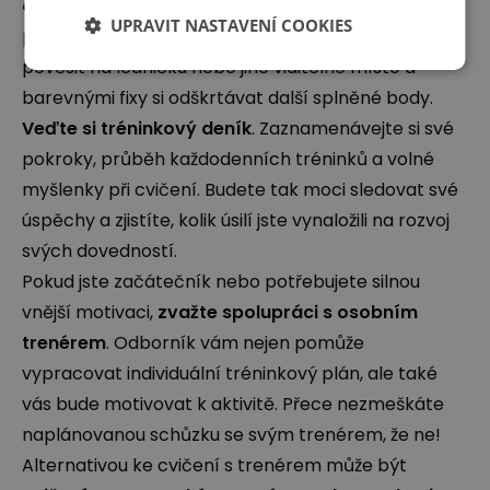
co máte dělat
. Naplánovaná cvičení se s menší
UPRAVIT NASTAVENÍ COOKIES
pravděpodobností... odkládají. Rozvrh si můžete
pověsit na ledničku nebo jiné viditelné místo a
barevnými fixy si odškrtávat další splněné body.
Veďte si tréninkový deník
. Zaznamenávejte si své
pokroky, průběh každodenních tréninků a volné
myšlenky při cvičení. Budete tak moci sledovat své
úspěchy a zjistíte, kolik úsilí jste vynaložili na rozvoj
svých dovedností.
Pokud jste začátečník nebo potřebujete silnou
vnější motivaci,
zvažte spolupráci s osobním
trenérem
. Odborník vám nejen pomůže
vypracovat individuální tréninkový plán, ale také
vás bude motivovat k aktivitě. Přece nezmeškáte
naplánovanou schůzku se svým trenérem, že ne!
Alternativou ke cvičení s trenérem může být