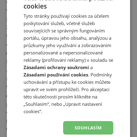
nechce. Existuje mnoho účinných způsobů, které
cookies
vám pomohou zavést fyzickou aktivitu do života a
Tyto stránky používají cookies za účelem
zároveň si udržet vysokou motivaci.
poskytování služeb, včetně služeb
Zde je návod, co můžete udělat:
souvisejících se správným fungováním
Stanovte si cíle, kterých chcete pravidelným
portálu, úpravou jeho obsahu, analýzou a
cvičením dosáhnout
. Může jít o krátkodobé i
průzkumy jeho využívání a zobrazováním
dlouhodobé cíle, jako je zlepšení kondice, snížení
personalizované a nepersonalizované
reklamy (profilování reklamy) v souladu se
hmotnosti nebo účast v běžeckých soutěžích.
Zásadami ochrany soukromí
a
Jasné, konkrétní a pečlivě sepsané cíle vás budou
Zásadami používání cookies
. Podmínky
motivovat k činnosti.
uchovávání a přístupu ke cookies můžete
Vytvořte si v mysli obraz sebe sama
, jakmile
upravit ve svém prohlížeči. Pro akceptaci
dosáhnete svého cíle. Stanovení cíle je důležité, ale
této skutečnosti prosím klikněte na
představte si sami sebe po změně – jak budete
„Souhlasím“, nebo „Upravit nastavení
cookies“.
vypadat, jak se budete cítit, jak se budete chovat, a
k těmto představám se stále vracejte.
SOUHLASÍM
Vytvořte si tréninkový plán, abyste věděli, kdy a