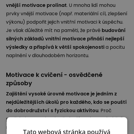
vnější motivace prolínat
. U mnoha lidí mohou
prvky vnější motivace (např. materiální cíl, zlepšení
výkonu) podpořit jejich vnitřní motivaci k úspěchu.
Je však důležité mít na paměti, že právě
budování
silných základů vnitřní motivace přináší nejlepší
výsledky a přispívá k větší spokojenosti
a pocitu
naplnění v dlouhodobém horizontu.
Motivace k cvičení - osvědčené
způsoby
Zajištění vysoké úrovně motivace je jedním z
nejdůležitějších úkolů pro každého, kdo se pouští
do dobrodružství s fyzickou aktivitou
. Proč
potřebujete motivaci? Především, abyste dodrželi
naplánovaná cvičení, i když se vám opravdu
Tato webová stránka používá