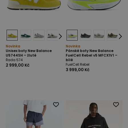
Novinka
Novinka
Unisex boty New Balance
Pánské boty New Balance
U5744SH – žluté
FuelCell Rebel v5 MFCX1V1 –
Řada 574
bílé
FuelCell Rebel
2 999,00 Kč
3 999,00 Kč