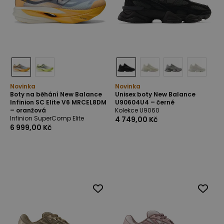
Novinka
Novinka
Boty na běhání New Balance
Unisex boty New Balance
Infinion SC Elite V6 MRCEL8DM
U90604U4 – černé
– oranžová
Kolekce U9060
Infinion SuperComp Elite
4 749,00 Kč
6 999,00 Kč