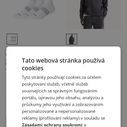
Novinka
Novinka
Ponožky New Balance Numeric
Mikina New Balance
Tato webová stránka používá
AC0048UWT – bílé
Reimagined
Ponožky
Mikiny s kapucí
cookies
499,00 Kč
1 749,00 Kč
Tyto stránky používají cookies za účelem
poskytování služeb, včetně služeb
souvisejících se správným fungováním
portálu, úpravou jeho obsahu, analýzou a
průzkumy jeho využívání a zobrazováním
personalizované a nepersonalizované
reklamy (profilování reklamy) v souladu se
Zásadami ochrany soukromí
a