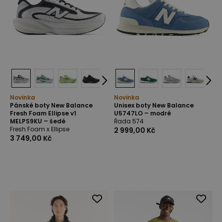
Novinka
Novinka
Pánské boty New Balance
Unisex boty New Balance
Fresh Foam Ellipse v1
U5747LO – modré
MELPS9KU – šedé
Řada 574
Fresh Foam x Ellipse
2 999,00 Kč
3 749,00 Kč