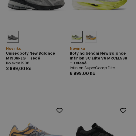
Novinka
Novinka
Unisex boty New Balance
Boty na běhání New Balance
M1906RLG – šedé
Infinion SC Elite V6 MRCEL598
Kolekce 1906
– zelené
Infinion SuperComp Elite
3 999,00 Kč
6 999,00 Kč