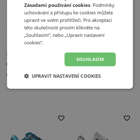
Zásadami používání cookies
. Podmínky
uchovávání a přístupu ke cookies můžete
upravit ve svém prohlížeči. Pro akceptaci
této skutečnosti prosím klikněte na
„Souhlasím“, nebo „Upravit nastavení
cookies“.
Novinka
Novinka
SOUHLASÍM
Tričko New Balance
Dámské boty New Balance
Reimagined Graphic
Gator Run UGTR6ZD –
Trička
oranžová
Kolekce Gator Run
899,00 Kč
UPRAVIT NASTAVENÍ COOKIES
2 999,00 Kč