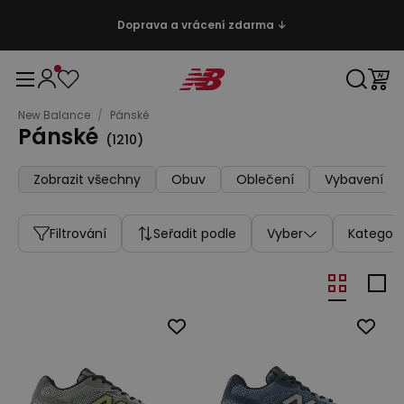
Doprava a vrácení zdarma ↓
New Balance
/
Pánské
Pánské
(
1210
)
Zobrazit všechny
Obuv
Oblečení
Vybavení
Filtrování
Seřadit podle
Vyber
Kategori