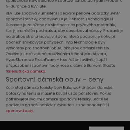
společností New Balance v sportovních botách patří Probank,
N-durance a REV-Lite.
REV-Lite spočívá v umístění speciální pěnové podrážky uvnitř
sportovní tenisky, což ovlivňuje její lehkost. Technologie N-
Durance je založena na vlastnostech pryžového materiálu,
který je umístěn pod patou, aby absorboval nárazy. Probank je
na druhou stranu inovativní pěna, která podporuje nohu při
bočních smykových pohybech. Tyto technologie byly
vytvořeny pro sportovní obuv, jako jsou dámské tenisky.
Značka je také známá používáním řešení jako Abzorb,
HypoSkin nebo FreshFoam – tato řešení ovlivňují lepší
přizpůsobení sportovní boty noze a účinné tlumení. Slaďte
fitness trička dámská
.
Sportovní dámská obuv – ceny
Kolik stojí dámské tenisky New Balance? Unikátní dámské
botasky na tenis si můžete koupit už za pár stovek. Pokud
potřebujete kvalitní dámské sportovní tenisky, určitě se
podívejte na naši nabídku! Vyberte si tu nejpohodlnější
sportovní boty
.