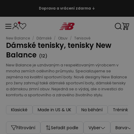
Doprava a vrácení zdarma ↓
New Balance
/
Dámské
/
Obuv
/
Tenisové
Dámské tenisky, tenisky New
Balance
(
12
)
New Balance je uznávaným a respektovaným výrobcem v
mnoha zemích oděvního průmyslu. Specializujeme se
zejména na kvalitní sportovní boty. Nové designy New Balance
pro ženy zahrnují také dámské sportovní boty, dámské tenisky
a dámskou zimní obuv. Nejedná se o výdaj, ale o investici do
komfortu a sportovního a zdravého životního stylu.
Klasické
Made in US & UK
Na běhání
Tréninkov
Filtrování
Seřadit podle
Vyber
Barva