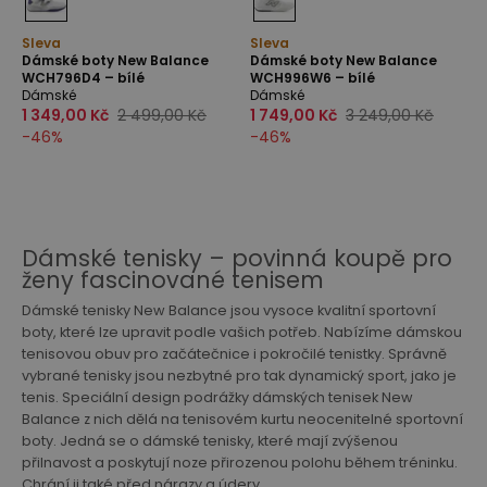
Sleva
Sleva
Dámské boty New Balance
Dámské boty New Balance
WCH796D4 – bílé
WCH996W6 – bílé
Dámské
Dámské
1 349,00 Kč
2 499,00 Kč
1 749,00 Kč
3 249,00 Kč
-
46
%
-
46
%
Dámské tenisky – povinná koupě pro
ženy fascinované tenisem
Dámské tenisky New Balance jsou vysoce kvalitní sportovní
boty, které lze upravit podle vašich potřeb. Nabízíme dámskou
tenisovou obuv pro začátečnice i pokročilé tenistky. Správně
vybrané tenisky jsou nezbytné pro tak dynamický sport, jako je
tenis. Speciální design podrážky dámských tenisek New
Balance z nich dělá na tenisovém kurtu neocenitelné sportovní
boty. Jedná se o dámské tenisky, které mají zvýšenou
přilnavost a poskytují noze přirozenou polohu během tréninku.
Chrání ji také před nárazy a údery.