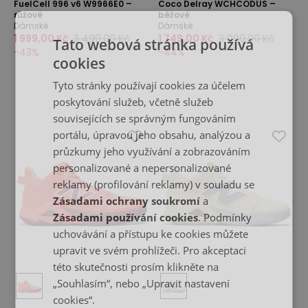
FuelCell 996 v6 W9966E0 –
Coco Delray WCHCODUS –
růžové
béžové
Dámské
Dámské
1 999,00 Kč
3 499,00 Kč
1 749,00 Kč
3 099,00 Kč
Tato webová stránka používá
-
43
%
-
44
%
cookies
Tyto stránky používají cookies za účelem
poskytování služeb, včetně služeb
souvisejících se správným fungováním
portálu, úpravou jeho obsahu, analýzou a
průzkumy jeho využívání a zobrazováním
personalizované a nepersonalizované
reklamy (profilování reklamy) v souladu se
Zásadami ochrany soukromí
a
Zásadami používání cookies
. Podmínky
uchovávání a přístupu ke cookies můžete
upravit ve svém prohlížeči. Pro akceptaci
této skutečnosti prosím klikněte na
„Souhlasím“, nebo „Upravit nastavení
cookies“.