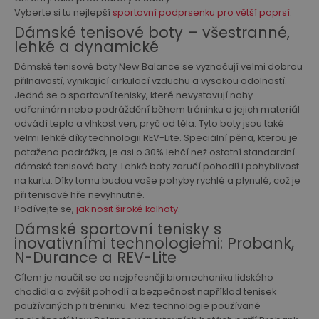
Vyberte si tu nejlepší
sportovní podprsenku pro větší poprsí
.
Dámské tenisové boty – všestranné,
lehké a dynamické
Dámské tenisové boty New Balance se vyznačují velmi dobrou
přilnavostí, vynikající cirkulací vzduchu a vysokou odolností.
Jedná se o sportovní tenisky, které nevystavují nohy
odřeninám nebo podráždění během tréninku a jejich materiál
odvádí teplo a vlhkost ven, pryč od těla. Tyto boty jsou také
velmi lehké díky technologii REV-Lite. Speciální pěna, kterou je
potažena podrážka, je asi o 30% lehčí než ostatní standardní
dámské tenisové boty. Lehké boty zaručí pohodlí i pohyblivost
na kurtu. Díky tomu budou vaše pohyby rychlé a plynulé, což je
při tenisové hře nevyhnutné.
Podívejte se,
jak nosit široké kalhoty
.
Dámské sportovní tenisky s
inovativními technologiemi: Probank,
N-Durance a REV-Lite
Cílem je naučit se co nejpřesněji biomechaniku lidského
chodidla a zvýšit pohodlí a bezpečnost například tenisek
používaných při tréninku. Mezi technologie používané