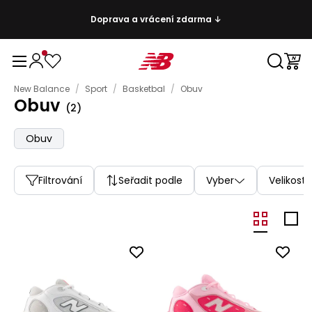
Doprava a vrácení zdarma ↓
New Balance
/
Sport
/
Basketbal
/
Obuv
Obuv
(
2
)
Obuv
Filtrování
Seřadit podle
Vyber
Velikost