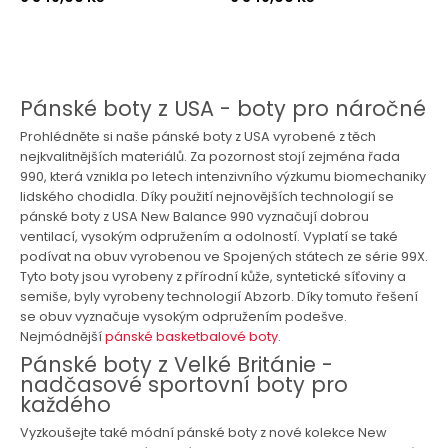
Pánské boty z USA - boty pro náročné
Prohlédněte si naše pánské boty z USA vyrobené z těch
nejkvalitnějších materiálů. Za pozornost stojí zejména řada
990, která vznikla po letech intenzivního výzkumu biomechaniky
lidského chodidla. Díky použití nejnovějších technologií se
pánské boty z USA New Balance 990 vyznačují dobrou
ventilací, vysokým odpružením a odolností. Vyplatí se také
podívat na obuv vyrobenou ve Spojených státech ze série 99X.
Tyto boty jsou vyrobeny z přírodní kůže, syntetické síťoviny a
semiše, byly vyrobeny technologií Abzorb. Díky tomuto řešení
se obuv vyznačuje vysokým odpružením podešve.
Nejmódnější
pánské basketbalové boty
.
Pánské boty z Velké Británie -
nadčasové sportovní boty pro
každého
Vyzkoušejte také módní pánské boty z nové kolekce New