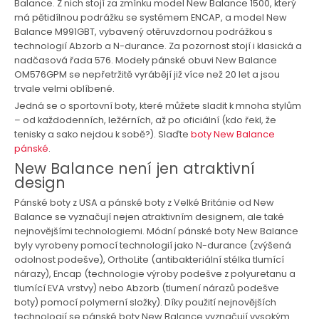
Balance. Z nich stojí za zmínku model New Balance 1500, který
má pětidílnou podrážku se systémem ENCAP, a model New
Balance M991GBT, vybavený otěruvzdornou podrážkou s
technologií Abzorb a N-durance. Za pozornost stojí i klasická a
nadčasová řada 576. Modely pánské obuvi New Balance
OM576GPM se nepřetržitě vyrábějí již více než 20 let a jsou
trvale velmi oblíbené.
Jedná se o sportovní boty, které můžete sladit k mnoha stylům
– od každodenních, ležérních, až po oficiální (kdo řekl, že
tenisky a sako nejdou k sobě?). Slaďte
boty New Balance
pánské
.
New Balance není jen atraktivní
design
Pánské boty z USA a pánské boty z Velké Británie od New
Balance se vyznačují nejen atraktivním designem, ale také
nejnovějšími technologiemi. Módní pánské boty New Balance
byly vyrobeny pomocí technologií jako N-durance (zvýšená
odolnost podešve), OrthoLite (antibakteriální stélka tlumící
nárazy), Encap (technologie výroby podešve z polyuretanu a
tlumící EVA vrstvy) nebo Abzorb (tlumení nárazů podešve
boty) pomocí polymerní složky). Díky použití nejnovějších
technologií se pánské boty New Balance vyznačují vysokým