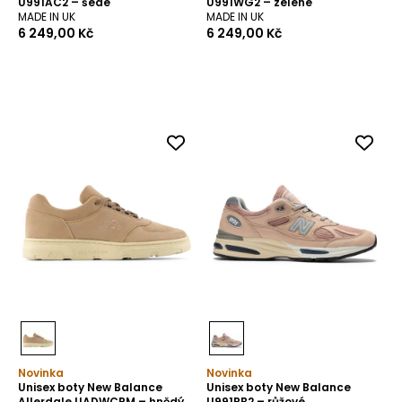
U991AC2 – šedé
U991WG2 – zelené
MADE IN UK
MADE IN UK
6 249,00 Kč
6 249,00 Kč
Novinka
Novinka
Unisex boty New Balance
Unisex boty New Balance
Allerdale UADWCRM – hnědý
U991RB2 – růžové