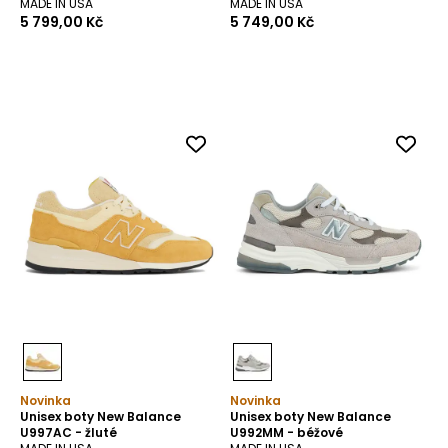
MADE IN USA
MADE IN USA
Zásadami používání cookies
. Podmínky
5 799,00 Kč
5 749,00 Kč
uchovávání a přístupu ke cookies můžete
upravit ve svém prohlížeči. Pro akceptaci
této skutečnosti prosím klikněte na
„Souhlasím“, nebo „Upravit nastavení
cookies“.
SOUHLASÍM
UPRAVIT NASTAVENÍ COOKIES
Novinka
Novinka
Unisex boty New Balance
Unisex boty New Balance
U997AC - žluté
U992MM - béžové