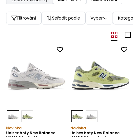
Filtrování
Seřadit podle
Vyber
Kategori
Novinka
Novinka
Unisex boty New Balance
Unisex boty New Balance