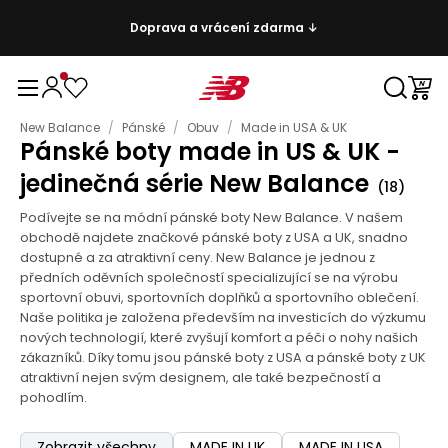
Doprava a vrácení zdarma ↓
New Balance
/
Pánské
/
Obuv
/
Made in USA & UK
Pánské boty made in US & UK -
jedinečná série New Balance
(
18
)
Podívejte se na módní pánské boty New Balance. V našem
obchodě najdete značkové pánské boty z USA a UK, snadno
dostupné a za atraktivní ceny. New Balance je jednou z
předních oděvních společností specializující se na výrobu
sportovní obuvi, sportovních doplňků a sportovního oblečení.
Naše politika je založena především na investicích do výzkumu
nových technologií, které zvyšují komfort a péči o nohy našich
zákazníků. Díky tomu jsou pánské boty z USA a pánské boty z UK
atraktivní nejen svým designem, ale také bezpečností a
pohodlím.
Zobrazit všechny
MADE IN UK
MADE IN USA