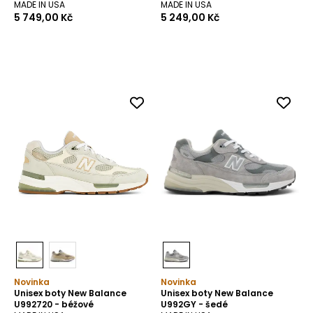
MADE IN USA
MADE IN USA
5 749,00 Kč
5 249,00 Kč
Tato webová stránka používá
cookies
Tyto stránky používají cookies za účelem
poskytování služeb, včetně služeb
souvisejících se správným fungováním
portálu, úpravou jeho obsahu, analýzou a
průzkumy jeho využívání a zobrazováním
personalizované a nepersonalizované
Novinka
Novinka
reklamy (profilování reklamy) v souladu se
Unisex boty New Balance
Unisex boty New Balance
Zásadami ochrany soukromí
a
U992720 - béžové
U992GY - šedé