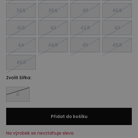
38,5
39,5
40
40,5
41,5
42
42,5
43
44
44,5
45
45,5
46,5
Zvolit šířka:
D
Přidat do košíku
Na výrobek se nevztahuje sleva