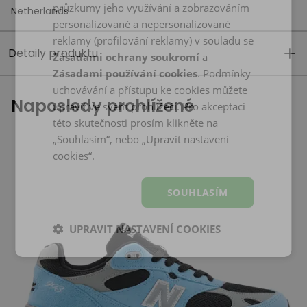
průzkumy jeho využívání a zobrazováním
Netherlands
personalizované a nepersonalizované
reklamy (profilování reklamy) v souladu se
Detaily produktu
Zásadami ochrany soukromí
a
Zásadami používání cookies
. Podmínky
uchovávání a přístupu ke cookies můžete
Naposledy prohlížené
upravit ve svém prohlížeči. Pro akceptaci
této skutečnosti prosím klikněte na
„Souhlasím“, nebo „Upravit nastavení
cookies“.
SOUHLASÍM
UPRAVIT NASTAVENÍ COOKIES