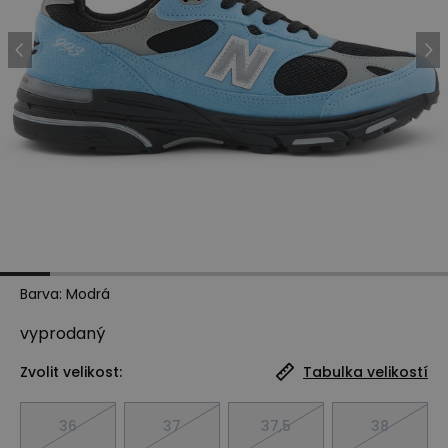
Barva
:
Modrá
vyprodaný
Zvolit velikost:
Tabulka velikostí
36
37
37,5
38