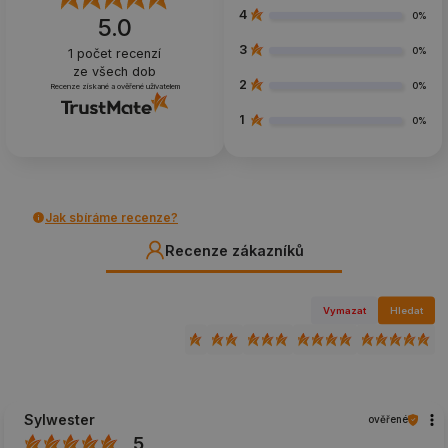
4
0%
5.0
3
0%
1
počet recenzí
ze všech dob
2
0%
Recenze získané a ověřené uživatelem
1
0%
Jak sbíráme recenze?
Recenze zákazníků
Vymazat
Hledat
Sylwester
ověřené
5