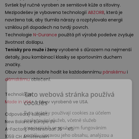
Svršek byl ručně vyroben ze semišové kůže a síťoviny.
Mezipodešev je vybavena technologií
ABZORB
, která je
navržena tak, aby tlumila nárazy a rozptylovala energii
vzniklou při dopadech na tvrdý povrch.
Technologie
N-Durance
použitá při výrobě podešve zvyšuje
životnost došlapu.
Tenisky pro muže i ženy
vyrobené s důrazem na nejmenší
detaily, jsou kombinací klasiky se sportovním duchem
značky.
Obuv se bude dobře hodit ke každodennímu
pánskému
i
dámskému
oblečení.
Tato webová stránka používá
Technologie:
cookies
Made in
USA
< – obuv vyrobená ve
USA
.
Tyto stránky používají cookies za účelem
Odpovědný subjekt:
poskytování služeb, včetně služeb
New Balance Europe BV
souvisejících se správným fungováním
A-Factorij, Pilotenstraat 35 – 45
portálu, úpravou jeho obsahu, analýzou a
1059 CH Amsterdam