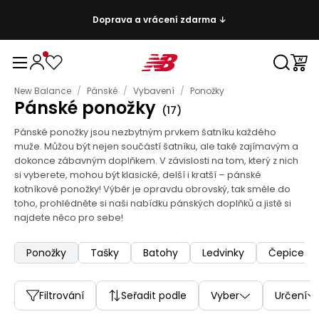
Doprava a vrácení zdarma ↓
New Balance
/
Pánské
/
Vybavení
/
Ponožky
Pánské ponožky
(
17
)
Pánské ponožky jsou nezbytným prvkem šatníku každého
muže. Můžou být nejen součástí šatníku, ale také zajímavým a
dokonce zábavným doplňkem. V závislosti na tom, který z nich
si vyberete, mohou být klasické, delší i kratší – pánské
kotníkové ponožky! Výběr je opravdu obrovský, tak směle do
toho, prohlédněte si naši nabídku pánských doplňků a jistě si
najdete něco pro sebe!
Ponožky
Tašky
Batohy
Ledvinky
Čepice a 
Filtrování
Seřadit podle
Vyber
Určení