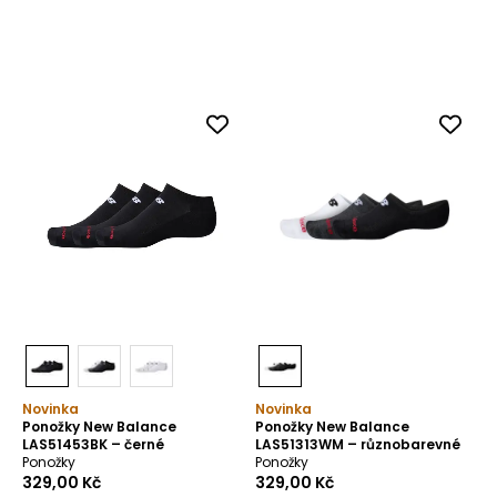
portálu, úpravou jeho obsahu, analýzou a
průzkumy jeho využívání a zobrazováním
personalizované a nepersonalizované
reklamy (profilování reklamy) v souladu se
Zásadami ochrany soukromí
a
Zásadami používání cookies
. Podmínky
uchovávání a přístupu ke cookies můžete
upravit ve svém prohlížeči. Pro akceptaci
této skutečnosti prosím klikněte na
„Souhlasím“, nebo „Upravit nastavení
cookies“.
SOUHLASÍM
UPRAVIT NASTAVENÍ COOKIES
Novinka
Novinka
Ponožky New Balance
Ponožky New Balance
LAS51453BK – černé
LAS51313WM – různobarevné
Ponožky
Ponožky
329,00 Kč
329,00 Kč