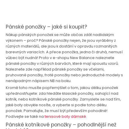
Pánské ponožky – jaké si koupit?
Nákup pánských ponožek se může občas zdát nadlidským
výkonem – proč? Pánské ponožky nejen, že jsou vyráběny z
různých materiálů, ale jsou k dostání v opravdu rozmanitých
barevných variacích. A přece ponožka, jedna či druhá, nemusí
vůbec být nudná! Proto v e-shopu New Balance naleznete
pánské ponožky v různých barvách, které mají spoustu vzorů.
Naleznete zde například pánské ponožky se včelami,
pruhované ponožky, froté ponožky nebo jednoduché modely s
nenápadným nápisem NB na boku.
Kromě toho musíte popřemýšlet o tom, jakou délku ponožek
upřednostňujete: zda hledáte klasické ponožky, sahající nad
kotník, nebo kotníkové pánské ponožky. Zamyslete se nad tím,
jaké boty obvykle nosíte, a vyberte si podle toho délku
ponožek. Pamatujte, že musí být především pohodlné!
Podívejte se také na
tenisové boty dámské
.
Pánské kotníkové ponožky – pohodlnější než