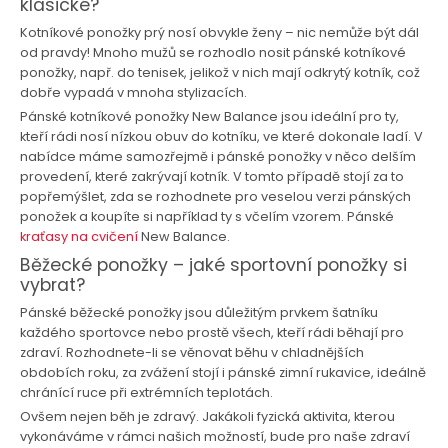
klasické?
Kotníkové ponožky prý nosí obvykle ženy – nic nemůže být dál
od pravdy! Mnoho mužů se rozhodlo nosit pánské kotníkové
ponožky, např. do tenisek, jelikož v nich mají odkrytý kotník, což
dobře vypadá v mnoha stylizacích.
Pánské kotníkové ponožky New Balance jsou ideální pro ty,
kteří rádi nosí nízkou obuv do kotníku, ve které dokonale ladí. V
nabídce máme samozřejmě i pánské ponožky v něco delším
provedení, které zakrývají kotník. V tomto případě stojí za to
popřemýšlet, zda se rozhodnete pro veselou verzi pánských
ponožek a koupíte si například ty s včelím vzorem. Pánské
kraťasy na cvičení
New Balance.
Běžecké ponožky – jaké sportovní ponožky si
vybrat?
Pánské běžecké ponožky jsou důležitým prvkem šatníku
každého sportovce nebo prostě všech, kteří rádi běhají pro
zdraví. Rozhodnete-li se věnovat běhu v chladnějších
obdobích roku, za zvážení stojí i pánské zimní rukavice, ideálně
chránící ruce při extrémních teplotách.
Ovšem nejen běh je zdravý. Jakákoli fyzická aktivita, kterou
vykonáváme v rámci našich možností, bude pro naše zdraví