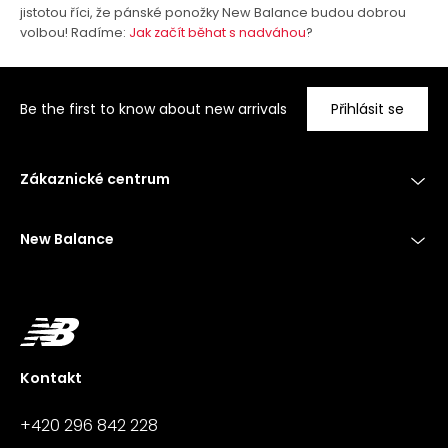
jistotou říci, že pánské ponožky New Balance budou dobrou
volbou! Radíme:
Jak začít běhat s nadváhou
?
Be the first to know about new arrivals
Přihlásit se
Zákaznické centrum
New Balance
Kontakt
+420 296 842 228