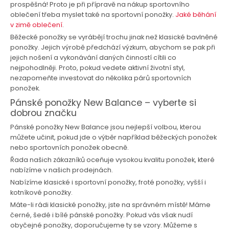
prospěšná! Proto je při přípravě na nákup sportovního
oblečení třeba myslet také na sportovní ponožky.
Jaké běhání
v zimě oblečení
.
Běžecké ponožky se vyrábějí trochu jinak než klasické bavlněné
ponožky. Jejich výrobě předchází výzkum, abychom se pak při
jejich nošení a vykonávání daných činností cítili co
nejpohodlněji. Proto, pokud vedete aktivní životní styl,
nezapomeňte investovat do několika párů sportovních
ponožek.
Pánské ponožky New Balance – vyberte si
dobrou značku
Pánské ponožky New Balance jsou nejlepší volbou, kterou
můžete učinit, pokud jde o výběr například běžeckých ponožek
nebo sportovních ponožek obecně.
Řada našich zákazníků oceňuje vysokou kvalitu ponožek, které
nabízíme v našich prodejnách.
Nabízíme klasické i sportovní ponožky, froté ponožky, vyšší i
kotníkové ponožky.
Máte-li rádi klasické ponožky, jste na správném místě! Máme
černé, šedé i bílé pánské ponožky. Pokud vás však nudí
obyčejné ponožky, doporučujeme ty se vzory. Můžeme s