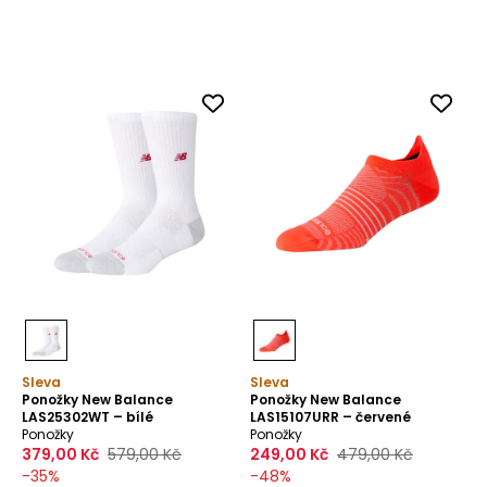
Tato webová stránka používá
Sleva
Sleva
cookies
Ponožky New Balance
Ponožky New Balance
LAS25302WT – bílé
LAS15107URR – červené
Tyto stránky používají cookies za účelem
Ponožky
Ponožky
379,00 Kč
579,00 Kč
249,00 Kč
479,00 Kč
poskytování služeb, včetně služeb
-
35
%
-
48
%
souvisejících se správným fungováním