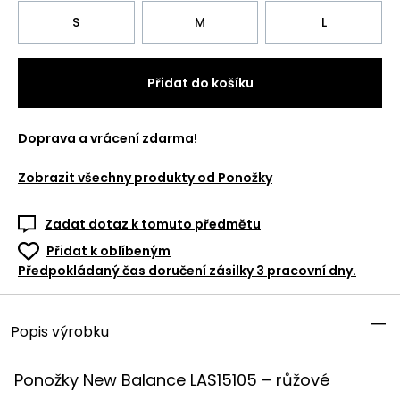
S
M
L
Přidat do košíku
Doprava a vrácení zdarma!
Zobrazit všechny produkty od
Ponožky
Zadat dotaz k tomuto předmětu
Přidat k oblíbeným
Předpokládaný čas doručení zásilky 3 pracovní dny.
Popis výrobku
Ponožky New Balance LAS15105 – růžové