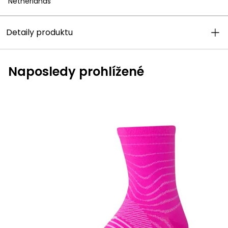
Netherlands
uchovávání a přístupu ke cookies můžete
upravit ve svém prohlížeči. Pro akceptaci
této skutečnosti prosím klikněte na
Detaily produktu
„Souhlasím“, nebo „Upravit nastavení
cookies“.
Naposledy prohlížené
SOUHLASÍM
UPRAVIT NASTAVENÍ COOKIES