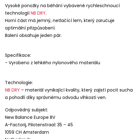
Vysoké ponožky na běhání vybavené rychleschnoucí
technologií
NB
DRY
.
Horní část má jemný, netlačící lem, který zaručuje
optimální přizpůsobení.
Balení obsahuje jeden pár.
Specifikace:
Tato webová stránka používá
- Vyrobeno z lehkého nylonového materiálu
cookies
Tyto stránky používají cookies za účelem
Technologie:
poskytování služeb, včetně služeb
NB
DRY
– materiál vynikající kvality, který zajistí pocit sucha
souvisejících se správným fungováním
a pohodlí díky správnému odvodu vlhkosti ven.
portálu, úpravou jeho obsahu, analýzou a
průzkumy jeho využívání a zobrazováním
Odpovědný subjekt:
personalizované a nepersonalizované
New Balance Europe BV
reklamy (profilování reklamy) v souladu se
A-Factorij, Pilotenstraat 35 – 45
Zásadami ochrany soukromí
a
1059 CH Amsterdam
Zásadami používání cookies
. Podmínky