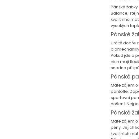
Tato webová
Pánské žabky 
Tyto stránky použ
Balance, stejn
kvalitního mat
správným fungová
vysokých tepl
zobrazováním per
Pánské žab
Zásadami ochra
ke cookies můžete
Určitě dobře 
biomechaniky 
„Souhlasím“, nebo
Pokud jde o p
nich mají flex
UPRAVIT NA
snadno přizpů
Pánské pa
Máte zájem o 
pantofle. Dop
sportovní pant
nošení. Nejpo
Pánské žab
Máte zájem o 
pěny. Jejich 
kvalitních ma