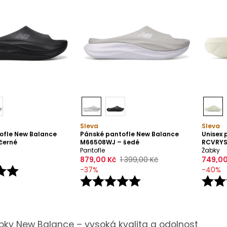
Sleva
Sleva
ofle New Balance
Pánské pantofle New Balance
Unisex 
černé
M66508WJ – šedé
RCVRYS
Pantofle
Žabky
879,00 Kč
1 399,00 Kč
749,00
-
37
%
-
40
%
bky New Balance – vysoká kvalita a odolnost