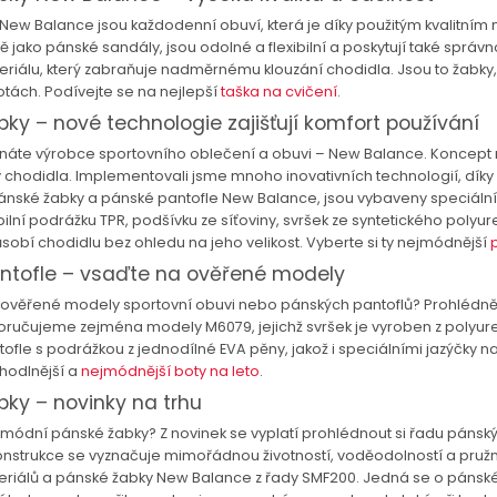
 stránka používá cookies
New Balance jsou každodenní obuví, která je díky použitým kvalitním
ívají cookies za účelem poskytování služeb, včetně služeb souvise
ě jako pánské sandály, jsou odolné a flexibilní a poskytují také správnou
eriálu, který zabraňuje nadměrnému klouzání chodidla. Jsou to žabky, 
ním portálu, úpravou jeho obsahu, analýzou a průzkumy jeho v
otách. Podívejte se na nejlepší
taška na cvičení
.
sonalizované a nepersonalizované reklamy (profilování reklamy)
ky – nové technologie zajišťují komfort používání
ny soukromí
a
Zásadami používání cookies
. Podmínky uchová
 upravit ve svém prohlížeči. Pro akceptaci této skutečnosti prosí
znáte výrobce sportovního oblečení a obuvi – New Balance. Koncept n
chodidla. Implementovali jsme mnoho inovativních technologií, dík
 „Upravit nastavení cookies“.
ánské žabky a pánské pantofle New Balance, jsou vybaveny speciálními 
ibilní podrážku TPR, podšívku ze síťoviny, svršek ze syntetického pol
STAVENÍ COOKIES
sobí chodidlu bez ohledu na jeho velikost. Vyberte si ty nejmódnější
ntofle – vsaďte na ověřené modely
ověřené modely sportovní obuvi nebo pánských pantoflů? Prohlédněte 
oručujeme zejména modely M6079, jejichž svršek je vyroben z polyure
ofle s podrážkou z jednodílné EVA pěny, jakož i speciálními jazýčky na 
hodlnější a
nejmódnější boty na leto
.
ky – novinky na trhu
módní pánské žabky? Z novinek se vyplatí prohlédnout si řadu pánský
konstrukce se vyznačuje mimořádnou životností, voděodolností a pružno
teriálů a pánské žabky New Balance z řady SMF200. Jedná se o pánsk