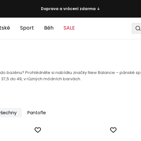
Doprava a vrácení zdarma ↓
tské
Sport
Běh
SALE
 do bazénu? Prohlédněte si nabídku značky New Balance – pánské spor
37,5 do 49, v různých módních barvách.
 všechny
Pantofle