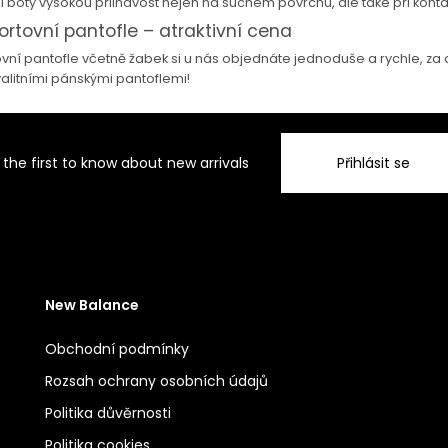
í boty vysokou přilnavost nejen na suchém povrchu, ale také při konta
rtovní pantofle – atraktivní cena
vní pantofle včetně žabek si u nás objednáte jednoduše a rychle, za a
alitními pánskými pantoflemi!
 the first to know about new arrivals
Přihlásit se
New Balance
Obchodní podmínky
Rozsah ochrany osobních údajů
Politika důvěrnosti
Politika cookies