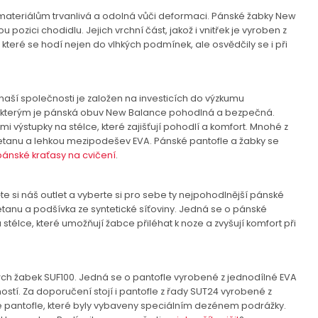
 materiálům trvanlivá a odolná vůči deformaci. Pánské žabky New
jících se
 pozici chodidlu. Jejich vrchní část, jakož i vnitřek je vyroben z
které se hodí nejen do vlhkých podmínek, ale osvědčily se i při
yužívání a
 v souladu se
vání a přístupu
m klikněte na
aší společnosti je založen na investicích do výzkumu
y kterým je pánská obuv New Balance pohodlná a bezpečná.
výstupky na stélce, které zajišťují pohodlí a komfort. Mnohé z
yuretanu a lehkou mezipodešev EVA. Pánské pantofle a žabky se
SOUHLASÍM
pánské kraťasy na cvičení
.
si náš outlet a vyberte si pro sebe ty nejpohodlnější pánské
tanu a podšívka ze syntetické síťoviny. Jedná se o pánské
stélce, které umožňují žabce přiléhat k noze a zvyšují komfort při
ch žabek SUF100. Jedná se o pantofle vyrobené z jednodílné EVA
stí. Za doporučení stojí i pantofle z řady SUT24 vyrobené z
é pantofle, které byly vybaveny speciálním dezénem podrážky.