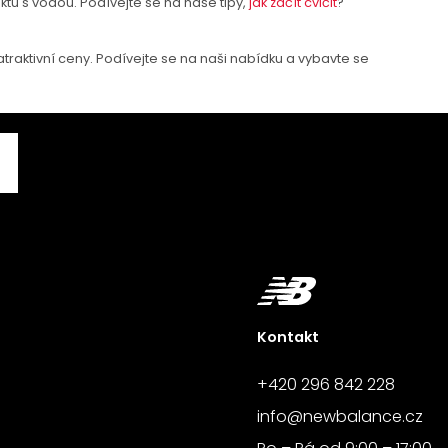
ktu s vodou. Podívejte se na naše tipy,
jak začít cvičit
?
traktivní ceny. Podívejte se na naši nabídku a vybavte se
Kontakt
+420 296 842 228
info@newbalance.cz