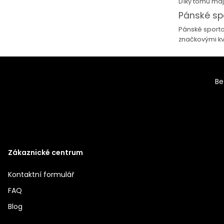
Díky tomu maj
Pánské spo
Pánské sporto
značkovými kv
Be
Zákaznické centrum
Kontaktní formulář
FAQ
Blog