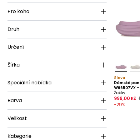
Pro koho
Druh
Určení
Šířka
Sleva
Speciální nabídka
Dámské pant
W66507VX – 
Žabky
999,00 Kč
Barva
-
29
%
Velikost
Kategorie