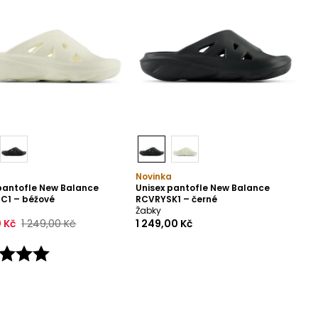
Novinka
pantofle New Balance
Unisex pantofle New Balance
C1 – béžové
RCVRYSK1 – černé
Žabky
 Kč
1 249,00 Kč
1 249,00 Kč