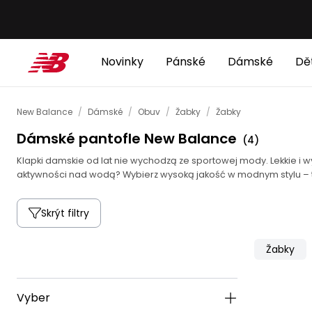
Novinky
Pánské
Dámské
Dě
New Balance
/
Dámské
/
Obuv
/
Žabky
/
Žabky
Dámské pantofle New Balance
(
4
)
Klapki damskie od lat nie wychodzą ze sportowej mody. Lekkie i
aktywności nad wodą? Wybierz wysoką jakość w modnym stylu – t
Skrýt filtry
Žabky
Vyber