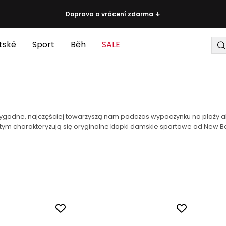
Doprava a vrácení zdarma ↓
tské
Sport
Běh
SALE
 wygodne, najczęściej towarzyszą nam podczas wypoczynku na plaży al
ym charakteryzują się oryginalne klapki damskie sportowe od New B