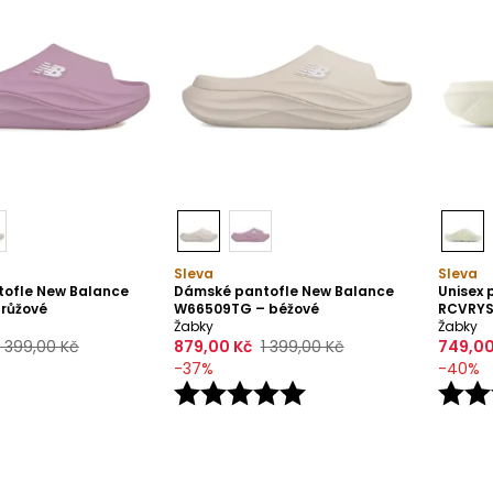
Sleva
Sleva
ofle New Balance
Dámské pantofle New Balance
Unisex 
růžové
W66509TG – béžové
RCVRYS
Žabky
Žabky
1 399,00 Kč
879,00 Kč
1 399,00 Kč
749,00
-
37
%
-
40
%