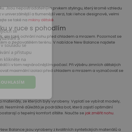
íku. Jsou nepostradatelným prvkem stylingu, který kromě vzhledu
 univerzálnější a tlumenější verzi, tak i lehce designové, velmi
ejte se také na
mikiny dětské
.
uku v ruce s pohodlím
jících se
tník, ale také ochrání nohu před chladem a mrazem. Pozornost se
yužívání a
 kluzkém a zledovatělém terénu. V nabídce New Balance najdete
 v souladu se
vání a přístupu
m klikněte na
čí i v tom nejnáročnějším počasí. Při výběru zimních dětských
ručovat maximální izolaci před chladem a mrazem a vyznačovat se
SOUHLASÍM
 materiály, ze kterých byly vyrobeny. Vyplatí se vybírat modely,
ti. Nesmírně důležitá je podrážka bot, která zajistí optimální
postarají o tepelný komfort dítěte. Naučte se
jak změřit nohu
.
y New Balance jsou vyrobeny z kvalitních syntetických materiálů a