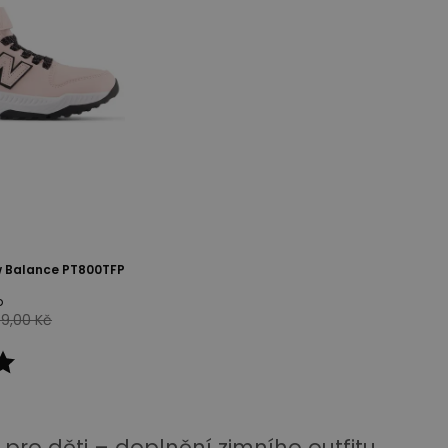
w Balance PT800TFP
p
49,00 Kč
 pro děti – doplnění zimního outfitu