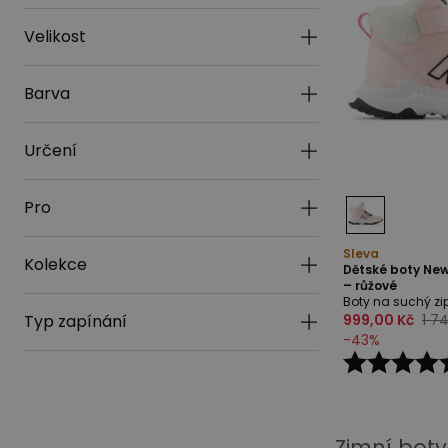
Velikost
Barva
Určení
Pro
Sleva
Kolekce
Dětské boty Ne
– růžové
Boty na suchý zi
Typ zapínání
999,00 Kč
1 7
-
43
%
Zimní boty