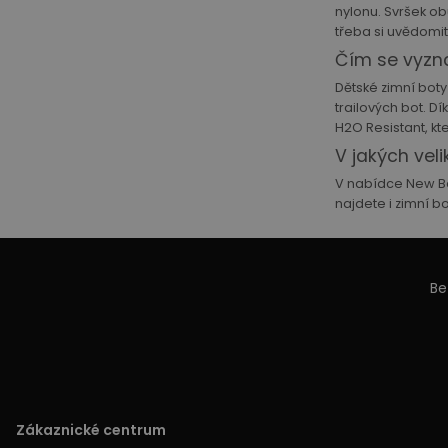
nylonu. Svršek ob
třeba si uvědomit
Čím se vyzna
Dětské zimní bot
trailových bot. D
H2O Resistant, kt
V jakých vel
V nabídce New Bal
najdete i zimní b
Be
Zákaznické centrum