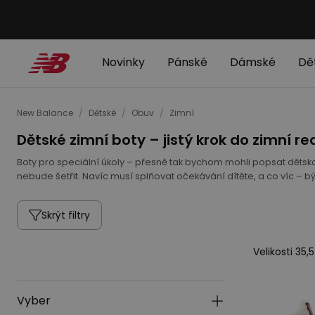
Novinky
Pánské
Dámské
Dě
New Balance
/
Dětské
/
Obuv
/
Zimní
Dětské zimní boty – jistý krok do zimní rea
Boty pro speciální úkoly – přesně tak bychom mohli popsat dětsk
nebude šetřit. Navíc musí splňovat očekávání dítěte, a co víc – b
Skrýt filtry
Velikosti 35,
Vyber