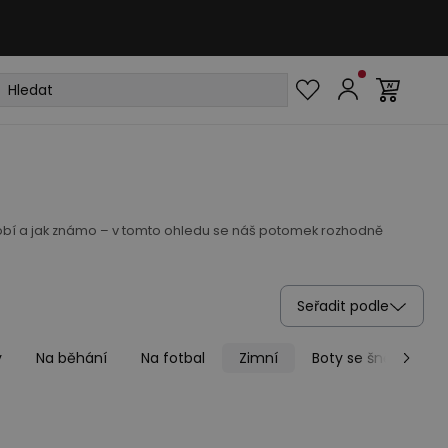
bdobí a jak známo – v tomto ohledu se náš potomek rozhodně
Seřadit podle
y
Na běhání
Na fotbal
Zimní
Boty se šněrování