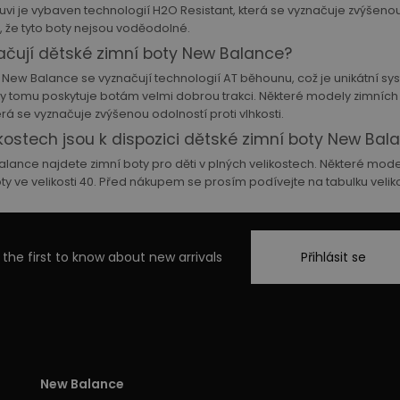
uvi je vybaven technologií H2O Resistant, která se vyznačuje zvýšenou
, že tyto boty nejsou voděodolné.
čují dětské zimní boty New Balance?
y New Balance se vyznačují technologií AT běhounu, což je unikátní s
íky tomu poskytuje botám velmi dobrou trakci. Některé modely zimních
erá se vyznačuje zvýšenou odolností proti vlhkosti.
ikostech jsou k dispozici dětské zimní boty New Bal
ance najdete zimní boty pro děti v plných velikostech. Některé model
oty ve velikosti 40. Před nákupem se prosím podívejte na tabulku velik
 the first to know about new arrivals
Přihlásit se
New Balance