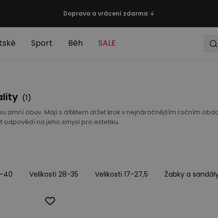
Doprava a vrácení zdarma ↓
tské
Sport
Běh
SALE
lity
(
1
)
ou zimní obuv. Mají s dítětem držet krok v nejnáročnějším ročním o
ýt odpovědí na jeho smysl pro estetiku.
5-40
Velikosti 28-35
Velikosti 17-27,5
Žabky a sandál