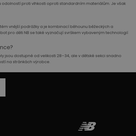
 odolností proti vlhkosti oproti standardním materiálům. Je však
ystém vnější podrážky a je kombinací běhounu běžeckých a
 bot pro děti NB se také vyznačují svrškem vybaveným technologií
ance?
y jsou dostupné od velikosti 28–34, ale v dětské sekci snadno
ostí na stránkách výrobce.