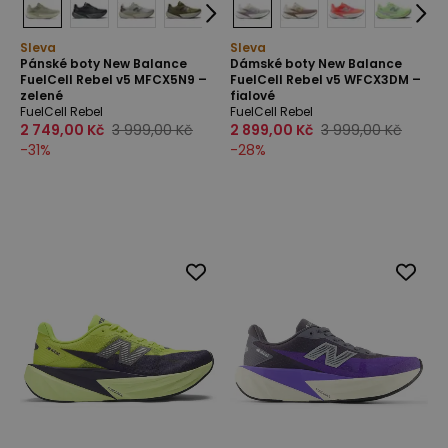
Sleva
Sleva
Pánské boty New Balance
Dámské boty New Balance
FuelCell Rebel v5 MFCX5N9 –
FuelCell Rebel v5 WFCX3DM –
zelené
fialové
FuelCell Rebel
FuelCell Rebel
2 749,00 Kč
3 999,00 Kč
2 899,00 Kč
3 999,00 Kč
-
31
%
-
28
%