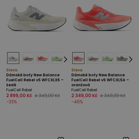
Sleva
Sleva
Dámské boty New Balance
Dámské boty New Balance
FuelCell Rebel v5 WFCXLX5 –
FuelCell Rebel v5 WFCXL5A –
šedé
oranžová
FuelCell Rebel
FuelCell Rebel
2 899,00 Kč
4 349,00 Kč
2 349,00 Kč
4 349,00 Kč
-
33
%
-
46
%