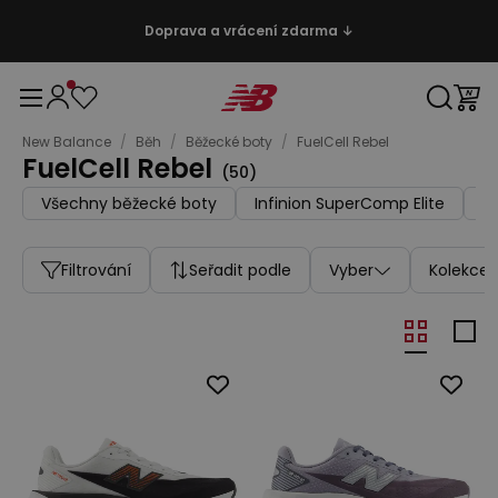
Doprava a vrácení zdarma ↓
New Balance
/
Běh
/
Běžecké boty
/
FuelCell Rebel
FuelCell Rebel
(
50
)
Všechny běžecké boty
Infinion SuperComp Elite
In
Filtrování
Seřadit podle
Vyber
Kolekce