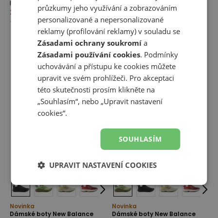
FuelCell Rebel
FuelCell Rebel
průzkumy jeho využívání a zobrazováním
2 899,00 Kč
3 999,00 Kč
3 799,00 Kč
personalizované a nepersonalizované
-
28
%
reklamy (profilování reklamy) v souladu se
Zásadami ochrany soukromí
a
Zásadami používání cookies
. Podmínky
uchovávání a přístupu ke cookies můžete
upravit ve svém prohlížeči. Pro akceptaci
této skutečnosti prosím klikněte na
„Souhlasím“, nebo „Upravit nastavení
cookies“.
SOUHLASÍM
UPRAVIT NASTAVENÍ COOKIES
Novinka
Novinka
Dámské boty New Balance
Dámské boty New Balance