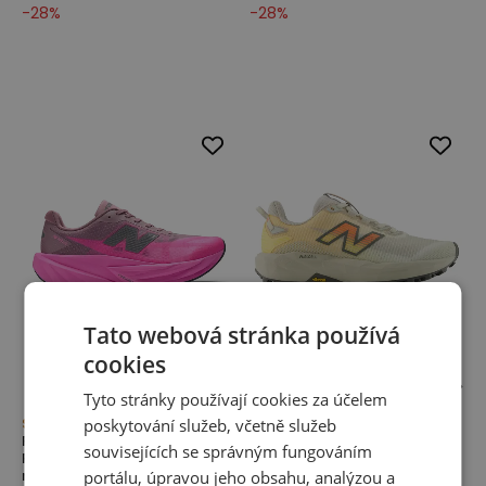
-
28
%
-
28
%
Tato webová stránka používá
cookies
Tyto stránky používají cookies za účelem
poskytování služeb, včetně služeb
Sleva
Novinka
Pánské boty New Balance
Dámské boty New Balance
souvisejících se správným fungováním
FuelCell Rebel v5 MFCX30X –
FuelCell Rebel Trail WRBT6G2
portálu, úpravou jeho obsahu, analýzou a
růžové
– béžové