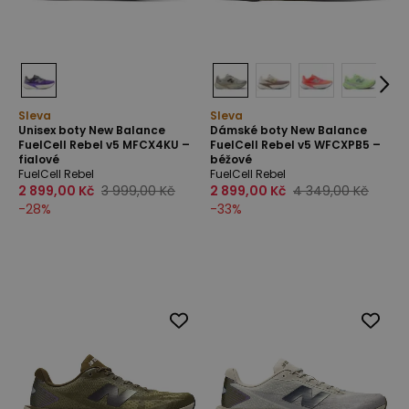
Sleva
Sleva
Unisex boty New Balance
Dámské boty New Balance
FuelCell Rebel v5 MFCX4KU –
FuelCell Rebel v5 WFCXPB5 –
fialové
béžové
FuelCell Rebel
FuelCell Rebel
2 899,00 Kč
3 999,00 Kč
2 899,00 Kč
4 349,00 Kč
-
28
%
-
33
%