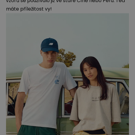
vzorů se používalo již ve staré Číně nebo Peru. Teď
máte příležitost vy!