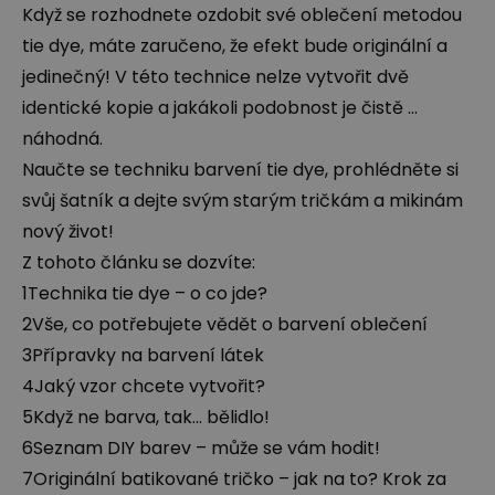
Když se rozhodnete ozdobit své oblečení metodou
tie dye, máte zaručeno, že efekt bude originální a
jedinečný! V této technice nelze vytvořit dvě
identické kopie a jakákoli podobnost je čistě ...
náhodná.
Naučte se techniku barvení tie dye, prohlédněte si
svůj šatník a dejte svým starým tričkám a mikinám
nový život!
Z tohoto článku se dozvíte:
1
Technika tie dye – o co jde?
2
Vše, co potřebujete vědět o barvení oblečení
3
Přípravky na barvení látek
4
Jaký vzor chcete vytvořit?
5
Když ne barva, tak... bělidlo!
6
Seznam DIY barev – může se vám hodit!
7
Originální batikované tričko – jak na to? Krok za