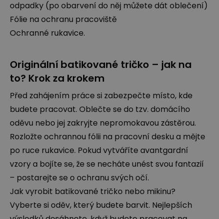
odpadky (po obarvení do něj můžete dát oblečení)
Fólie na ochranu pracoviště
Ochranné rukavice.
Originální batikované tričko – jak na
to? Krok za krokem
Před zahájením práce si zabezpečte místo, kde
budete pracovat. Oblečte se do tzv. domácího
oděvu nebo jej zakryjte nepromokavou zástěrou.
Rozložte ochrannou fólii na pracovní desku a mějte
po ruce rukavice. Pokud vytváříte avantgardní
vzory a bojíte se, že se necháte unést svou fantazií
– postarejte se o ochranu svých očí.
Jak vyrobit batikované tričko nebo mikinu?
Vyberte si oděv, který budete barvit. Nejlepších
výsledků dosáhnete, když budete pracovat na