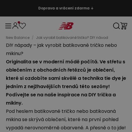
Doprava a vrácení zdarma ↓
New Balance
/
Jak vyrobit batikované tričko? DIY návod
DIY nápady – jak vyrobit batikované tričko nebo
mikinu?
Originalita se v moderní módě počítá. Ve střetu s
oblečením z obchodních řetězců je oblečení,
které si ozdobíte sami skvělé a technika tie dye je
jedním z nejžhavějších trendů této sezóny!
Podívejte se na naše inspirace na DIY trička a
mikiny.
Pod heslem batikované tričko nebo batikovaná
mikina se skrývá oblečení, které na první pohled
vypadá nerovnoměrně obarvené. A přesně o to jde!