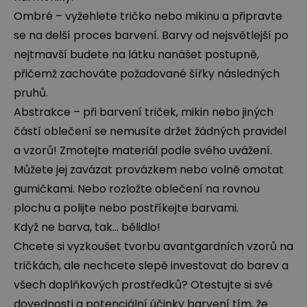
Ombré – vyžehlete tričko nebo mikinu a připravte
se na delší proces barvení. Barvy od nejsvětlejší po
nejtmavší budete na látku nanášet postupně,
přičemž zachováte požadované šířky následných
pruhů.
Abstrakce – při barvení triček, mikin nebo jiných
částí oblečení se nemusíte držet žádných pravidel
a vzorů! Zmotejte materiál podle svého uvážení.
Můžete jej zavázat provázkem nebo volně omotat
gumičkami. Nebo rozložte oblečení na rovnou
plochu a polijte nebo postříkejte barvami.
Když ne barva, tak... bělidlo!
Chcete si vyzkoušet tvorbu avantgardních vzorů na
tričkách, ale nechcete slepě investovat do barev a
všech doplňkových prostředků? Otestujte si své
dovednosti a potenciální účinky barvení tím, že