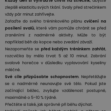
Každý den si vyhraďte chvíli na strečink
, abyste
zlepšili elasticitu svých tkání. Svaly před strečinkem
vždy pár minut zahřívejte.
Zařaďte do svého tréninkového plánu
cvičení na
posílení svalů
, které vám pomůže chránit se před
zraněními z nadměrné aktivity. Může to být
například běh do kopce nebo zvedání závaží.
Nezapomeňte se
před každým tréninkem zahřát
,
rozcvička by měla trvat 5 až 10 minut. Zabrání
svalové horečce v důsledku vyplavování kyseliny
mléčné.
Své cíle přizpůsobte schopnostem
. Nepřetěžujte
se a nadměrně neunavujte své tělo. Pokud jste
začínající běžec, zvyšujte vzdálenost postupně,
maximálně o 5–10 % týdně.
Přečtěte si také, jak správně při běhu dýchat
.