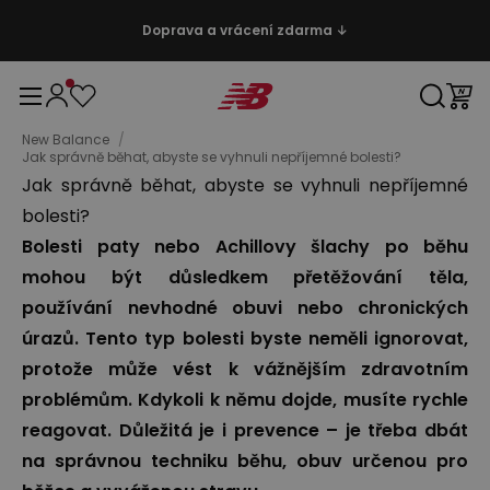
Doprava a vrácení zdarma ↓
New Balance
/
Jak správně běhat, abyste se vyhnuli nepříjemné bolesti?
Jak správně běhat, abyste se vyhnuli nepříjemné
bolesti?
Bolesti paty nebo Achillovy šlachy po běhu
mohou být důsledkem přetěžování těla,
používání nevhodné obuvi nebo chronických
úrazů. Tento typ bolesti byste neměli ignorovat,
protože může vést k vážnějším zdravotním
problémům. Kdykoli k němu dojde, musíte rychle
reagovat. Důležitá je i prevence – je třeba dbát
na správnou techniku ​​běhu, obuv určenou pro