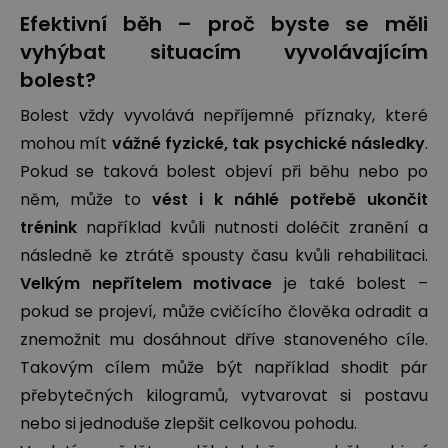
Efektivní běh – proč byste se měli
vyhýbat situacím vyvolávajícím
bolest?
Bolest vždy vyvolává nepříjemné příznaky, které
mohou mít
vážné fyzické, tak psychické následky
.
Pokud se taková bolest objeví při běhu nebo po
něm, může to
vést i k náhlé potřebě ukončit
trénink
například kvůli nutnosti doléčit zranění a
následně ke ztrátě spousty času kvůli rehabilitaci.
Velkým nepřítelem motivace
je také bolest –
pokud se projeví, může cvičícího člověka odradit a
znemožnit mu dosáhnout dříve stanoveného cíle.
Takovým cílem může být například shodit pár
přebytečných kilogramů, vytvarovat si postavu
nebo si jednoduše zlepšit celkovou pohodu.