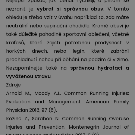
Nejlepší způsob, jak běhat rychleji, a přitom se
nezranit, je
vybrat si správnou obuv
. V tomto
ohledu je třeba vzít v úvahu například to, zda máte
neutrální nebo supinační chodidlo. Kromě obuvi je
také důležité
pohodlné sportovní oblečení
, včetně
kraťasů, které zajistí potřebnou prodyšnost v
horkých dnech, nebo legín, které zabrání
prochladnutí nohou při běhání na podzim či v zimě.
Nezapomínejte také na
správnou hydrataci a
vyváženou stravu
.
Zdroje
Arnold M., Moody A.L. Common Running Injuries:
Evaluation and Management. American Family
Physician 2018, 97 (8).
Kozinc Z., Sarabon N. Common Running Overuse
Injuries and Prevention. Montenegrin Journal of