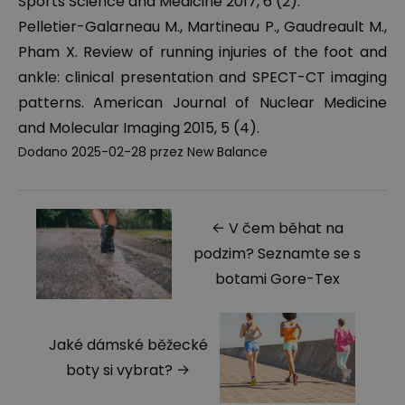
Sports Science and Medicine 2017, 6 (2).
Pelletier-Galarneau M., Martineau P., Gaudreault M.,
Pham X. Review of running injuries of the foot and
ankle: clinical presentation and SPECT-CT imaging
patterns. American Journal of Nuclear Medicine
and Molecular Imaging 2015, 5 (4).
Dodano
2025-02-28
przez New Balance
← V čem běhat na
podzim? Seznamte se s
botami Gore-Tex
Jaké dámské běžecké
boty si vybrat? →