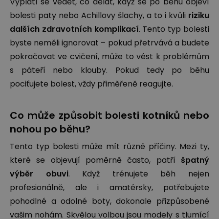
Vyplatí se vědět, co dělat, když se po běhu objeví
bolesti paty nebo Achillovy šlachy, a to i kvůli
riziku
dalších zdravotních komplikací
. Tento typ bolesti
byste neměli ignorovat – pokud přetrvává a budete
pokračovat ve cvičení, může to vést k problémům
s páteří nebo klouby. Pokud tedy po běhu
pociťujete bolest, vždy přiměřeně reagujte.
Co může způsobit bolesti kotníků nebo
nohou po běhu?
Tento typ bolesti může mít různé příčiny. Mezi ty,
které se objevují poměrně často, patří
špatný
výběr obuvi
. Když trénujete běh nejen
profesionálně, ale i amatérsky, potřebujete
pohodlné a odolné boty, dokonale přizpůsobené
vašim nohám
. Skvělou volbou jsou modely s tlumící