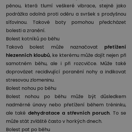
pěnou, která tlumí veškeré vibrace, stejně jako
podrážka odolná proti oděru a svršek s prodyšnou
síťovinou. Takové boty pomohou předcházet
bolesti a zranění.
Bolest kotníků po běhu
Taková bolest může naznačovat
přetížení
hlezenních kloubů
, ke kterému může dojít nejen při
samotném běhu, ale i při rozcvičce. Může také
doprovázet recidivující poranění nohy a indikovat
stresovou zlomeninu.
Bolest nohou po běhu
Bolest nohou po běhu může být důsledkem
nadměrné únavy nebo přetížení během tréninku,
ale také
dehydratace a střevních poruch
. To se
může stát zvláště často v horkých dnech.
Bolest pat po běhu