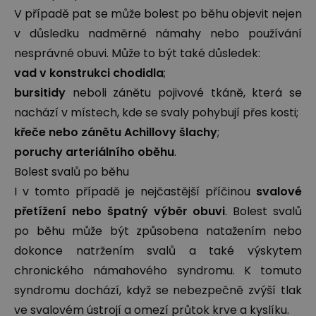
V případě pat se může bolest po běhu objevit nejen
v důsledku nadměrné námahy nebo používání
nesprávné obuvi. Může to být také důsledek:
vad v konstrukci chodidla
;
bursitidy
neboli zánětu pojivové tkáně, která se
nachází v místech, kde se svaly pohybují přes kosti;
křeče nebo zánětu Achillovy šlachy
;
poruchy arteriálního oběhu
.
Bolest svalů po běhu
I v tomto případě je nejčastější příčinou
svalové
přetížení nebo špatný výběr obuvi
. Bolest svalů
po běhu může být způsobena natažením nebo
dokonce natržením svalů a také výskytem
chronického námahového syndromu. K tomuto
syndromu dochází, když se nebezpečně zvýší tlak
ve svalovém ústrojí a omezí průtok krve a kyslíku.