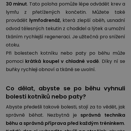
30 minut
. Tato poloha pomůže lépe odvádět krev a
lymfu z přetížených končetin. Můžete také
provádět
lymfodrenáž
, která zlepší oběh, usnadní
odvod tělesných tekutin z chodidel a lýtek a umožní
tkáním rychlejší regeneraci. Je užitečná pro snížení
otoku.
Při bolestech kotníku nebo paty po běhu může
pomoci
krátká koupel v chladné vodě
. Díky ní se
buňky rychleji obnoví a tkáně se uvolní.
Co dělat, abyste se po běhu vyhnuli
bolesti kotníků nebo paty?
Abyste předešli takové bolesti, stojí za to vědět, jak
správně běhat. Nezbytná je
správná technika
běhu a správná příprava před každým tréninkem
.