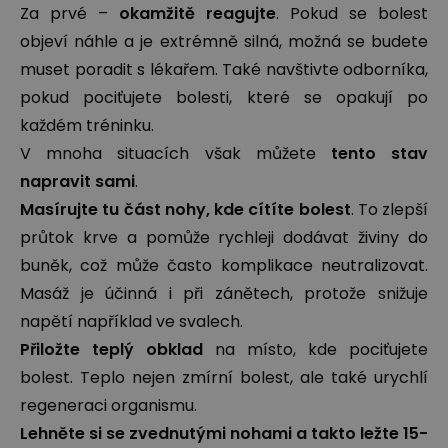
Za prvé –
okamžitě reagujte
. Pokud se bolest
objeví náhle a je extrémně silná, možná se budete
muset poradit s lékařem. Také navštivte odborníka,
pokud pociťujete bolesti, které se opakují po
každém tréninku.
V mnoha situacích však můžete
tento stav
napravit sami
.
Masírujte tu část nohy, kde cítíte bolest
. To zlepší
průtok krve a pomůže rychleji dodávat živiny do
buněk, což může často komplikace neutralizovat.
Masáž je účinná i při zánětech, protože snižuje
napětí například ve svalech.
Přiložte teplý obklad
na místo, kde pociťujete
bolest. Teplo nejen zmírní bolest, ale také urychlí
regeneraci organismu.
Lehněte si se zvednutými nohami a takto ležte 15-