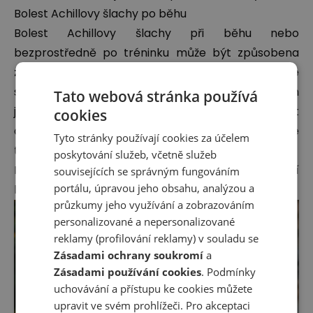
Bolest Achillovy šlachy po běhu
Bolest Achillovy šlachy při běhu nebo
bezprostředně po tréninku může být způsobena
zánětem Achillovy šlachy
, který se vyskytuje ve
struktuře spojující lýtko s patní kostí. Symptomem
Tato webová stránka používá
je ztuhlost pociťovaná v této části těla. Může to být
cookies
důsledkem
nadměrné zátěže
, zvláště když se
Tyto stránky používají cookies za účelem
tempo při běhu zvyšuje příliš rychle.
poskytování služeb, včetně služeb
Podívejte se také, jaká zranění nejčastěji postihují
souvisejících se správným fungováním
portálu, úpravou jeho obsahu, analýzou a
běžce
.
průzkumy jeho využívání a zobrazováním
personalizované a nepersonalizované
reklamy (profilování reklamy) v souladu se
Zásadami ochrany soukromí
a
Zásadami používání cookies
. Podmínky
uchovávání a přístupu ke cookies můžete
upravit ve svém prohlížeči. Pro akceptaci