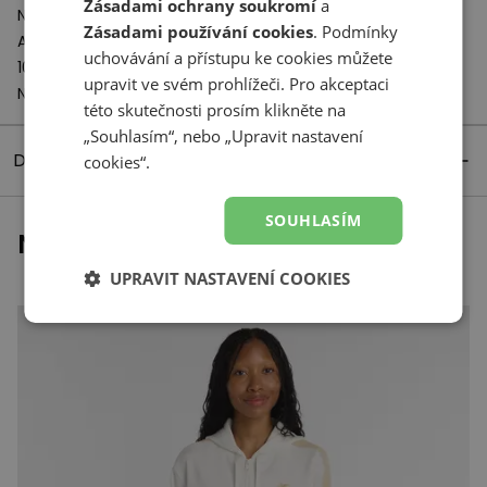
Zásadami ochrany soukromí
a
New Balance Europe BV
Zásadami používání cookies
. Podmínky
A-Factorij, Pilotenstraat 35 – 45
uchovávání a přístupu ke cookies můžete
1059 CH Amsterdam
upravit ve svém prohlížeči. Pro akceptaci
Netherlands
této skutečnosti prosím klikněte na
„Souhlasím“, nebo „Upravit nastavení
Detaily produktu
cookies“.
SOUHLASÍM
Naposledy prohlížené
UPRAVIT NASTAVENÍ COOKIES