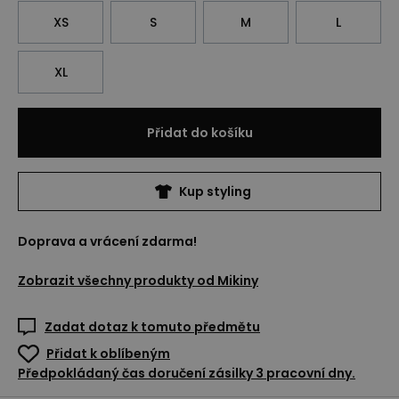
XS
S
M
L
XL
Přidat do košíku
Kup styling
Doprava a vrácení zdarma!
Zobrazit všechny produkty od
Mikiny
Zadat dotaz k tomuto předmětu
Přidat k oblíbeným
Předpokládaný čas doručení zásilky 3 pracovní dny.