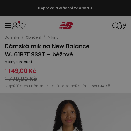
Doprava a vrácení zdarma ↓
Dámské
/
Oblečení
/
Mikiny
Dámská mikina New Balance
WJ61B759SST – béžové
Mikiny s kapucí
1 149,00 Kč
1 779,00 Kč
Nejnižší cena během 30 dnů před snížením:
1 550,34 Kč