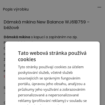
Popis výrobku
Dámská mikina New Balance WJ61B759 –
béžové
Dámská mikina
s kapucí a zapínáním na zip.
Po stranách jsou kapsy.
Oblečení je ušito z měkkého materiálu příjemného na
Tato webová stránka používá
dotek.
cookies
Žebrované manžety rukávů zajišťují dokonalé přilnutí a
zabraňují vyhrnování pod svrchním oblečením.
Dámská
Tyto stránky používají cookies za účelem
mikina
je skvělou volbou na každý den, která skvěle doplní
poskytování služeb, včetně služeb
tepláky
a
tenisky
.
souvisejících se správným fungováním
portálu, úpravou jeho obsahu, analýzou a
Specifikace:
průzkumy jeho využívání a zobrazováním
- Materiál: 100% polyester
personalizované a nepersonalizované
reklamy (profilování reklamy) v souladu se
Odpovědný subjekt: