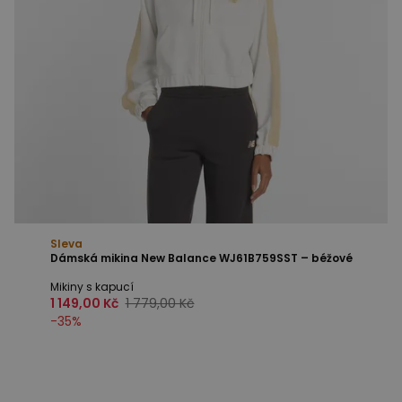
Sleva
Dámská mikina New Balance WJ61B759SST – béžové
Mikiny s kapucí
1 149,00 Kč
1 779,00 Kč
-
35
%