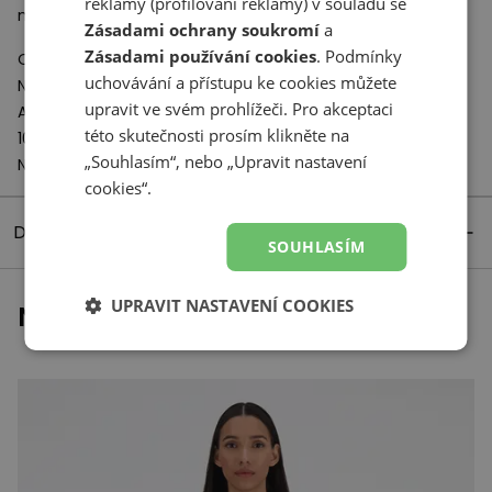
reklamy (profilování reklamy) v souladu se
mikiny
Zásadami ochrany soukromí
a
Zásadami používání cookies
. Podmínky
Odpovědný subjekt:
uchovávání a přístupu ke cookies můžete
New Balance Europe BV
upravit ve svém prohlížeči. Pro akceptaci
A-Factorij, Pilotenstraat 35 – 45
této skutečnosti prosím klikněte na
1059 CH Amsterdam
„Souhlasím“, nebo „Upravit nastavení
Netherlands
cookies“.
Detaily produktu
SOUHLASÍM
UPRAVIT NASTAVENÍ COOKIES
Naposledy prohlížené