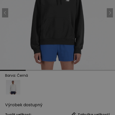
Barva
:
Černá
Výrobek
dostupný
Zvolit velikost:
Tabulka velikostí