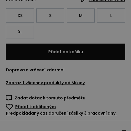
XS
S
M
L
XL
Přidat do košíku
Doprava a vrácení zdarma!
Zobrazit všechny produkty od
Mikiny
Zadat dotaz k tomuto předmětu
Přidat k oblíbeným
Předpokládaný čas doručení zásilky 3 pracovní dny.