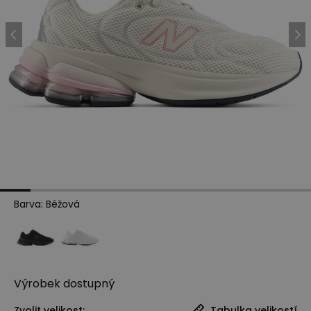
Barva
:
Béžová
Výrobek
dostupný
Zvolit velikost:
Tabulka velikostí