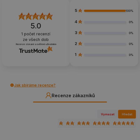
5
100%
4
0%
5.0
3
0%
1
počet recenzí
ze všech dob
2
0%
Recenze získané a ověřené uživatelem
1
0%
Jak sbíráme recenze?
Recenze zákazníků
Vymazat
Hledat