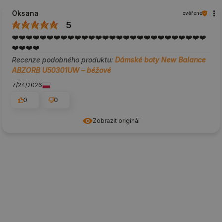
Oksana
ověřené
5
❤️❤️❤️❤️❤️❤️❤️❤️❤️❤️❤️❤️❤️❤️❤️❤️❤️❤️❤️❤️❤️❤️❤️❤️❤️❤️❤️❤️
❤️❤️❤️❤️
Recenze podobného produktu:
Dámské boty New Balance
ABZORB U50301UW – béžové
7/24/2026
0
0
Zobrazit originál