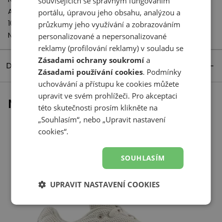
souvisejících se správným fungováním
A-Factorij, Pilotenstraat 35 – 45
portálu, úpravou jeho obsahu, analýzou a
1059 CH Amsterdam
průzkumy jeho využívání a zobrazováním
Netherlands
personalizované a nepersonalizované
reklamy (profilování reklamy) v souladu se
Zásadami ochrany soukromí
a
Detaily produktu
Zásadami používání cookies
. Podmínky
uchovávání a přístupu ke cookies můžete
upravit ve svém prohlížeči. Pro akceptaci
Naposledy prohlížené
této skutečnosti prosím klikněte na
„Souhlasím“, nebo „Upravit nastavení
cookies“.
SOUHLASÍM
UPRAVIT NASTAVENÍ COOKIES