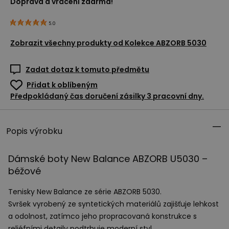
Doprava a vrácení zdarma!
5.0
Zobrazit všechny produkty od
Kolekce ABZORB 5030
Zadat dotaz k tomuto předmětu
Přidat k oblíbeným
Předpokládaný čas doručení zásilky 3 pracovní dny.
Popis výrobku
Dámské boty New Balance
ABZORB
U5030 –
béžové
Tenisky New Balance ze série
ABZORB
5030.
Svršek vyrobený ze syntetických materiálů zajišťuje lehkost
a odolnost, zatímco jeho propracovaná konstrukce s
reliéfními detaily podtrhuje moderní styl.