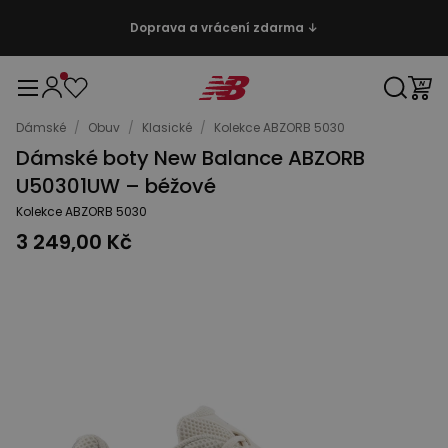
Doprava a vrácení zdarma ↓
Dámské
/
Obuv
/
Klasické
/
Kolekce ABZORB 5030
Dámské boty New Balance ABZORB
U50301UW – béžové
Kolekce ABZORB 5030
3 249,00 Kč