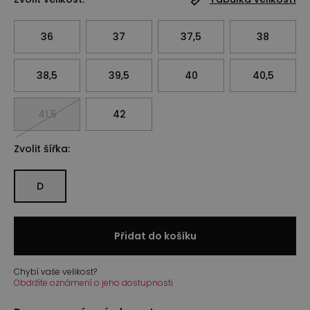
36
37
37,5
38
38,5
39,5
40
40,5
41,5
42
Zvolit šířka:
D
Přidat do košíku
Chybí vaše velikost?
Obdržíte oznámení o jeho dostupnosti