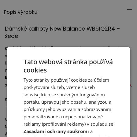
Popis výrobku
Dámské kalhoty New Balance WB61Q2R4 –
šedé
Klasické teplákové
kalhoty New Balance
zaručují styl a
vysoký komfort nošení.
Tato webová stránka používá
Kapsy vpředu a vzadu dávají možnost mít nezbytné věci
cookies
na dosah ruky.
Kalhoty New Balance
perfektně zapadnou do sportovních
Tyto stránky používají cookies za účelem
stylizací a skvěle doplní každodenní nebo
tréninkovou obuv
.
poskytování služeb, včetně služeb
souvisejících se správným fungováním
Specifikace:
portálu, úpravou jeho obsahu, analýzou a
- Materiál: 60% bavlna, 40% polyester
průzkumy jeho využívání a zobrazováním
personalizované a nepersonalizované
Odpovědný subjekt:
reklamy (profilování reklamy) v souladu se
New Balance Europe BV
Zásadami ochrany soukromí
a
A-Factorij, Pilotenstraat 35 – 45