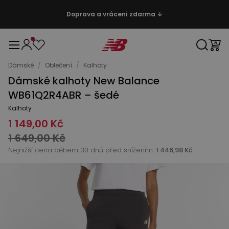
Doprava a vrácení zdarma ↓
Dámské
/
Oblečení
/
Kalhoty
Dámské kalhoty New Balance
WB61Q2R4ABR – šedé
Kalhoty
1 149,00 Kč
1 649,00 Kč
Nejnižší cena během 30 dnů před snížením:
1 446,98 Kč