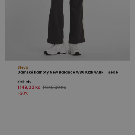
Sleva
Dámské kalhoty New Balance WB61Q2R4ABR – šedé
Kalhoty
1 149,00 Kč
1 649,00 Kč
-
30
%