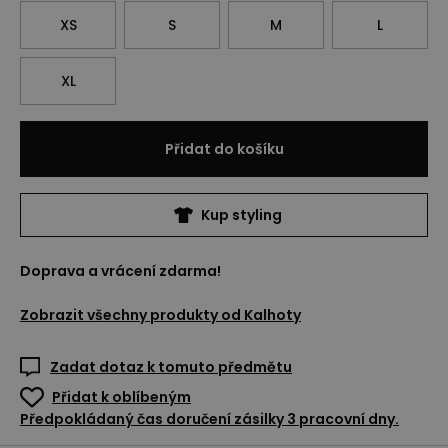
XS
S
M
L
XL
Přidat do košíku
Kup styling
Doprava a vrácení zdarma!
Zobrazit všechny produkty od
Kalhoty
Zadat dotaz k tomuto předmětu
Přidat k oblíbeným
Předpokládaný čas doručení zásilky 3 pracovní dny.