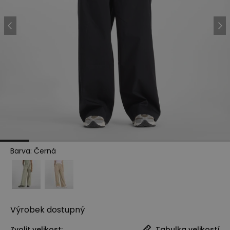
Barva
:
Černá
Výrobek
dostupný
Zvolit velikost:
Tabulka velikostí