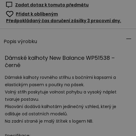
Zadat dotaz k tomuto předmětu
Přidat k oblíbeným
Předpokládaný čas doručení zásilky 3 pracovní dny.
Popis výrobku
Dámské kalhoty New Balance WP51538 –
černé
Dámské kalhoty rovného střihu s bočními kapsami a
elastickým pasem s poutky na pásek.
Volný střih poskytuje volnost pohybu a vysoký náplet
tvaruje postavu.
Plisování dodává kalhotám jedinečný vzhled, který je
odlišuje od ostatních modelů.
Na zadní straně je malý štítek s logem NB.
Specifikace: