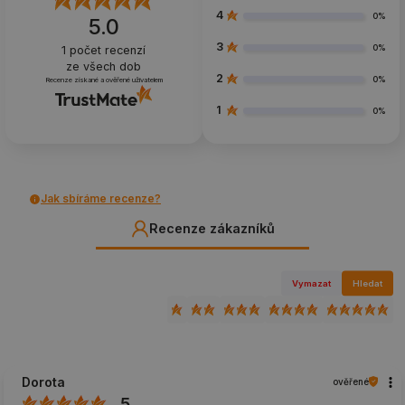
4
0%
5.0
3
0%
1
počet recenzí
ze všech dob
2
0%
Recenze získané a ověřené uživatelem
1
0%
Jak sbíráme recenze?
Recenze zákazníků
Vymazat
Hledat
Dorota
ověřené
5