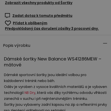
Zobrazit všechny produkty od
Šortky
Zadat dotaz k tomuto předmětu
Přidat k oblíbeným
Předpokládaný čas doručení zásilky 3 pracovní dny.
Popis výrobku
Dámské šortky New Balance WS41286MEW –
mátové
Dámské sportovní šortky jsou ideální volbou pro
každodenní trénink nebo běh.
Oděv je vyroben z vysoce kvalitních materiálů a je vybaven
technologií
NB Dry
, která vás díky rychlému odvodu vlhkosti
zanechá v suchu i při nejintenzivnějším tréninku.
Šortky jsou vybaveny zadní kapsou na zip a reflexními prvky
pro zlepšení viditelnosti po setmění.