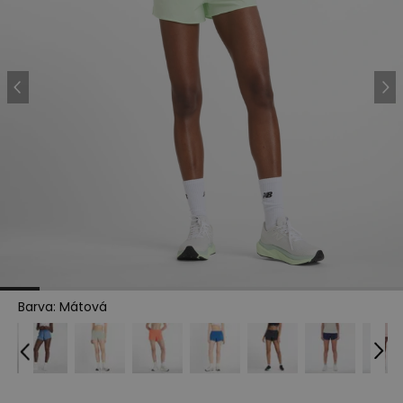
Barva
:
Mátová