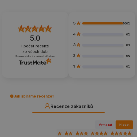
5
100%
4
0%
5.0
3
0%
1
počet recenzí
ze všech dob
2
0%
Recenze získané a ověřené uživatelem
1
0%
Jak sbíráme recenze?
Recenze zákazníků
Vymazat
Hledat