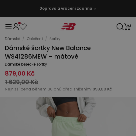
Doprava a vrácení zdarma ↓
Dámské
/
Oblečení
/
Šortky
Dámské šortky New Balance
WS41286MEW – mátové
Dámské běžecké šortky
879,00 Kč
1 629,00 Kč
Nejnižší cena během 30 dnů před snížením:
999,00 Kč