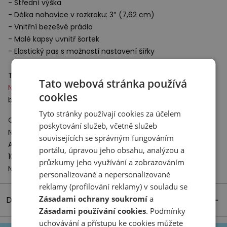
- Střední výška
- Délka nohavice v rozkroku: 3″ (7,62 cm)
- Vnitřní bezešvé prádlo
- Malé kapsy uvnitř šortek
- Elastický pas s možností nastavení šířky
Technologie:
Tato webová stránka používá
NB
ICE
– pomáhá udržovat optimální tělesnou teplotu
cookies
během intenzivního cvičení.
Tyto stránky používají cookies za účelem
Odpovědný subjekt:
poskytování služeb, včetně služeb
New Balance Europe BV
souvisejících se správným fungováním
A-Factorij, Pilotenstraat 35 – 45
portálu, úpravou jeho obsahu, analýzou a
1059 CH Amsterdam
průzkumy jeho využívání a zobrazováním
Netherlands
personalizované a nepersonalizované
reklamy (profilování reklamy) v souladu se
Zásadami ochrany soukromí
a
Detaily produktu
Zásadami používání cookies
. Podmínky
uchovávání a přístupu ke cookies můžete