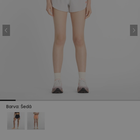
Barva
:
Šedá