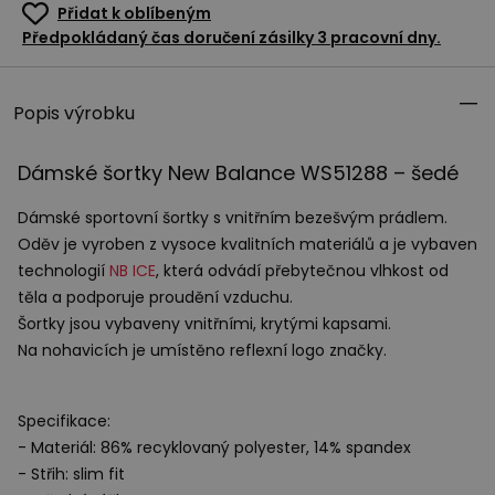
Přidat k oblíbeným
Předpokládaný čas doručení zásilky 3 pracovní dny.
Popis výrobku
Dámské šortky New Balance WS51288 – šedé
Dámské sportovní šortky s vnitřním bezešvým prádlem.
Oděv je vyroben z vysoce kvalitních materiálů a je vybaven
technologií
NB
ICE
, která odvádí přebytečnou vlhkost od
těla a podporuje proudění vzduchu.
Šortky jsou vybaveny vnitřními, krytými kapsami.
Na nohavicích je umístěno reflexní logo značky.
Specifikace:
- Materiál: 86% recyklovaný polyester, 14% spandex
- Střih: slim fit