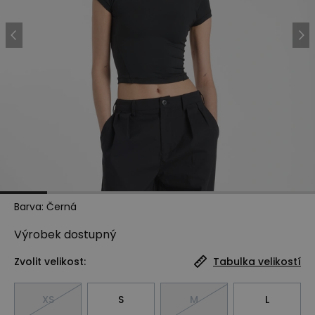
Barva
:
Černá
Výrobek
dostupný
Zvolit velikost:
Tabulka velikostí
XS
S
M
L