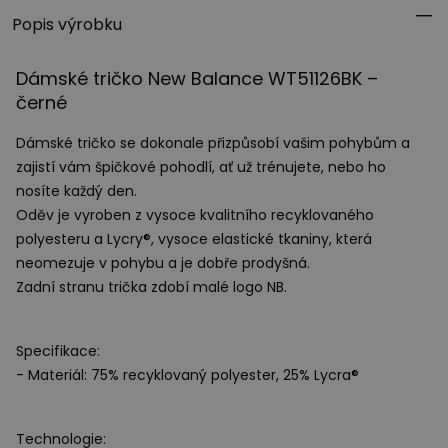
Popis výrobku
Dámské tričko New Balance WT51126BK –
černé
Dámské tričko se dokonale přizpůsobí vašim pohybům a
zajistí vám špičkové pohodlí, ať už trénujete, nebo ho
nosíte každý den.
Oděv je vyroben z vysoce kvalitního recyklovaného
polyesteru a Lycry®, vysoce elastické tkaniny, která
neomezuje v pohybu a je dobře prodyšná.
Zadní stranu trička zdobí malé logo NB.
Specifikace:
- Materiál: 75% recyklovaný polyester, 25% Lycra®
Technologie: