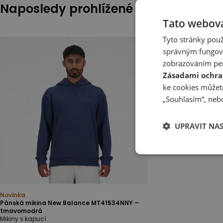
Naposledy prohlížené
Tato webová
Tyto stránky použ
správným fungová
zobrazováním per
Zásadami ochra
ke cookies můžete
„Souhlasím“, nebo
UPRAVIT NA
Novinka
Pánská mikina New Balance MT41534NNY –
tmavomodrá
Mikiny s kapucí