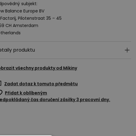
povědný subjekt:
w Balance Europe BV
Factorij, Pilotenstraat 35 – 45
059 CH Amsterdam
therlands
etaily produktu
brazit všechny produkty od
Mikiny
Zadat dotaz k tomuto předmětu
Přidat k oblíbeným
edpokládaný čas doručení zásilky 3 pracovní dny.