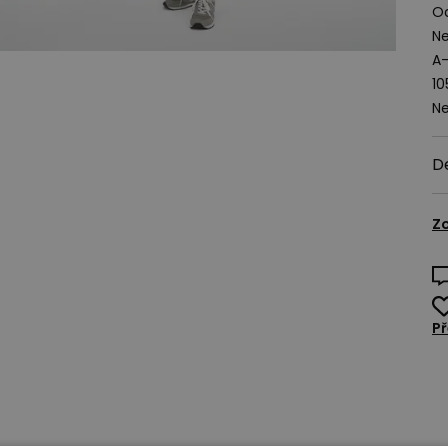
Od
Ne
A-
1
Ne
D
Zo
Př