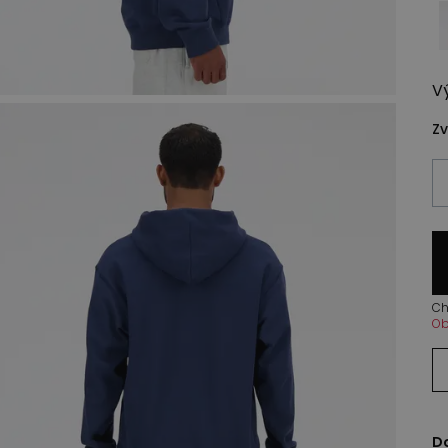
V
Zv
Ch
Ob
D