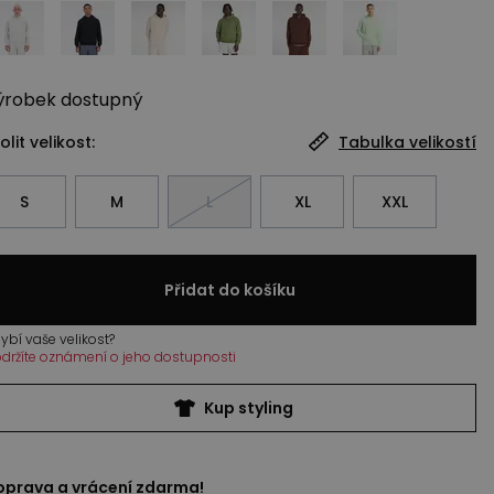
ýrobek
dostupný
olit velikost:
Tabulka velikostí
S
M
L
XL
XXL
Přidat do košíku
ybí vaše velikost?
držíte oznámení o jeho dostupnosti
Kup styling
oprava a vrácení zdarma!