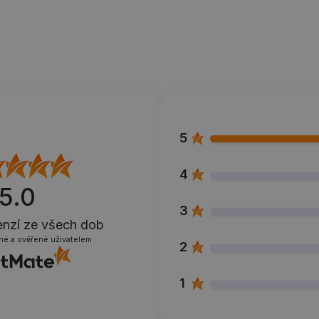
5
4
5.0
3
enzí
ze všech dob
né a ověřené uživatelem
2
1