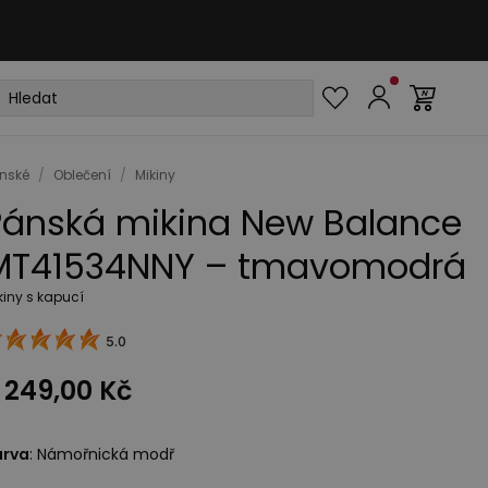
nské
/
Oblečení
/
Mikiny
Pánská mikina New Balance
MT41534NNY – tmavomodrá
kiny s kapucí
5.0
 249,00 Kč
arva
:
Námořnická modř