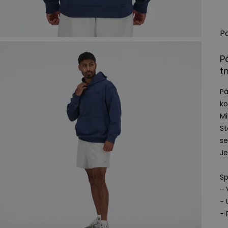
P
P
t
Pá
ko
Mi
St
se
Je
Sp
- 
- 
- 