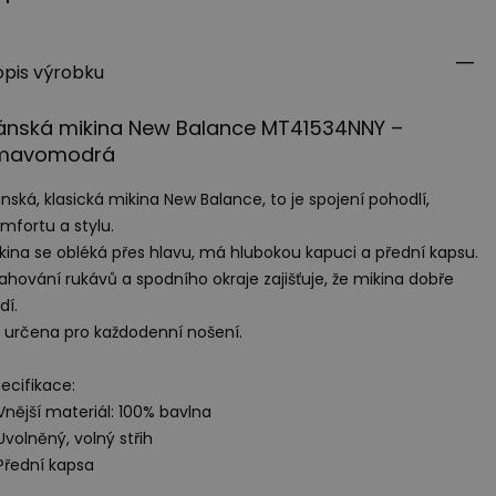
opis výrobku
ánská mikina New Balance MT41534NNY –
mavomodrá
nská, klasická mikina New Balance, to je spojení pohodlí,
mfortu a stylu.
kina se obléká přes hlavu, má hlubokou kapuci a přední kapsu.
ahování rukávů a spodního okraje zajišťuje, že mikina dobře
dí.
 určena pro každodenní nošení.
ecifikace:
Vnější materiál: 100% bavlna
Uvolněný, volný střih
Přední kapsa