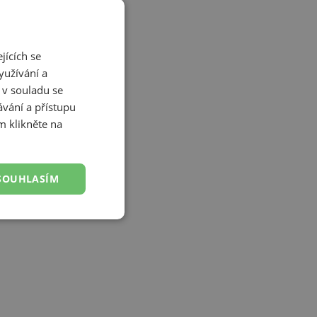
jících se
yužívání a
 v souladu se
vání a přístupu
m klikněte na
SOUHLASÍM