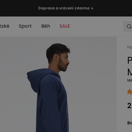
Doprava a vrácení zdarma ↓
tské
Sport
Běh
SALE
Pá
Mi
2
B