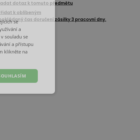
adat dotaz k tomuto předmětu
Přidat k oblíbeným
okládaný čas doručení zásilky 3 pracovní dny.
jících se
yužívání a
 v souladu se
vání a přístupu
m klikněte na
SOUHLASÍM