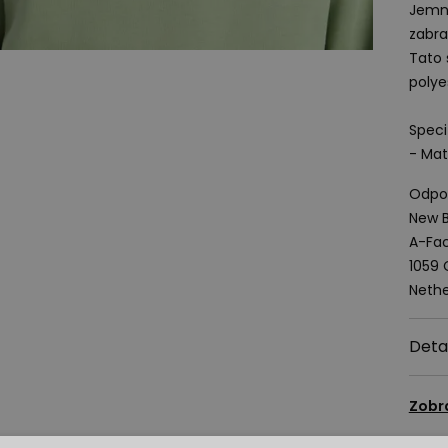
Jemné
zabra
Tato 
polye
Speci
- Mat
Odpov
New B
A-Fac
1059
Nethe
Deta
Zobr