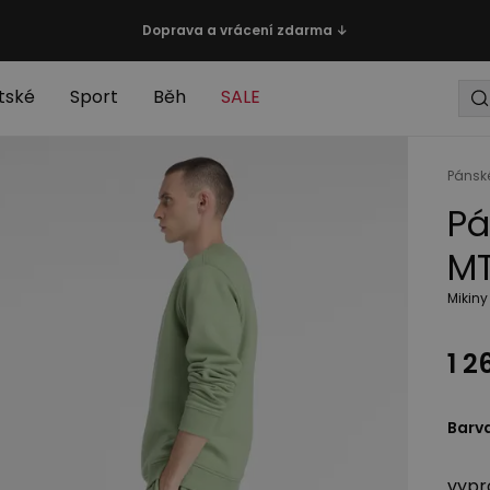
Doprava a vrácení zdarma ↓
tské
Sport
Běh
SALE
Pánsk
Pá
MT
Mikiny
1 2
Barv
vypr