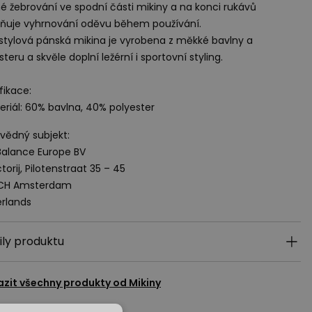
 žebrování ve spodní části mikiny a na konci rukávů
ňuje vyhrnování oděvu během používání.
stylová pánská mikina je vyrobena z měkké bavlny a
steru a skvěle doplní ležérní i sportovní styling.
fikace:
eriál: 60% bavlna, 40% polyester
ědný subjekt:
alance Europe BV
torij, Pilotenstraat 35 – 45
 CH Amsterdam
rlands
ily produktu
azit všechny produkty od
Mikiny