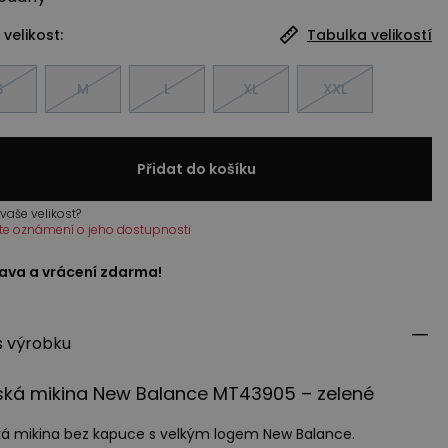
 velikost:
Tabulka velikostí
S
M
L
XL
XXL
Přidat do košíku
vaše velikost?
te oznámení o jeho dostupnosti
ava a vrácení zdarma!
s výrobku
ská mikina New Balance MT43905 – zelené
á mikina bez kapuce s velkým logem New Balance.