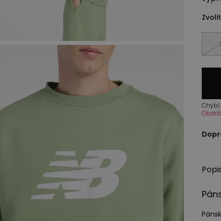
Zvolit
Chybí 
Obdrží
Dopr
Popi
Pán
Pánsk