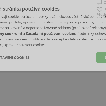
Z
 stránka používá cookies
Předp
ívají cookies za účelem poskytování služeb, včetně služeb souvise
ním portálu, úpravou jeho obsahu, analýzou a průzkumy jeho v
sonalizované a nepersonalizované reklamy (profilování reklamy)
ny soukromí
a
Zásadami používání cookies
. Podmínky uchová
 upravit ve svém prohlížeči. Pro akceptaci této skutečnosti prosí
 „Upravit nastavení cookies“.
STAVENÍ COOKIES