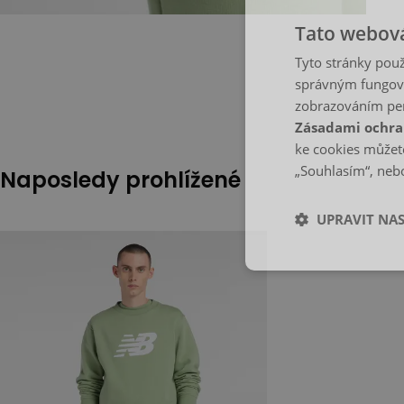
Tato webová
Tyto stránky použ
správným fungová
zobrazováním per
Zásadami ochra
ke cookies můžete
„Souhlasím“, nebo
Naposledy prohlížené
UPRAVIT NA