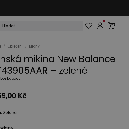
é
/
Oblečení
/
Mikiny
nská mikina New Balance
43905AAR – zelené
 bez kapuce
69,00 Kč
a
:
Zelená
odaný