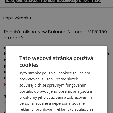
Předpokládaný čas doručení zásilky 3 pracovní dny.
Popis výrobku
Pánská mikina New Balance Numeric MT51959
– modré
Pánská mikina
s kulatým výstřihem ušitá z měkké
bavlněné látky o gramáži 380 g/m². Navržena s ohledem na
Tato webová stránka používá
maximální pohodlí – volný střih se nepřiléhá k postavě, ale
cookies
jemně ji obepíná. Přední část oděvu zdobí logo New
Balance.
Tyto stránky používají cookies za účelem
Pánská mikina
se bude skvěle hodit k
botám z řady
poskytování služeb, včetně služeb
Numeric
.
souvisejících se správným fungováním
portálu, úpravou jeho obsahu, analýzou a
Specifikace:
průzkumy jeho využívání a zobrazováním
- Materiál: 100% bavlna
personalizované a nepersonalizované
reklamy (profilování reklamy) v souladu se
Odpovědný subjekt: