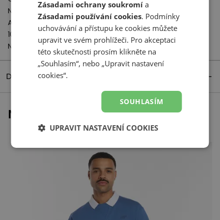
Zásadami ochrany soukromí
a
New Balance Europe BV
Zásadami používání cookies
. Podmínky
A-Factorij, Pilotenstraat 35 – 45
uchovávání a přístupu ke cookies můžete
1059 CH Amsterdam
upravit ve svém prohlížeči. Pro akceptaci
Netherlands
této skutečnosti prosím klikněte na
„Souhlasím“, nebo „Upravit nastavení
cookies“.
Detaily produktu
SOUHLASÍM
Naposledy prohlížené
UPRAVIT NASTAVENÍ COOKIES