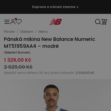
Doprava a vrácení zdarma ↓
Pánské
/
Oblečení
/
Mikiny
Pánská mikina New Balance Numeric
MT51959AA4 – modré
Oblečení Numeric
1 329,00 Kč
2 029,00 Kč
Nejnižší cena během 30 dnů před snížením:
2 029,00 Kč