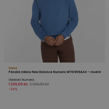
Sleva
Pánská mikina New Balance Numeric MT51959AA4 – modré
Oblečení Numeric
1 329,00 Kč
2 029,00 Kč
-
34
%