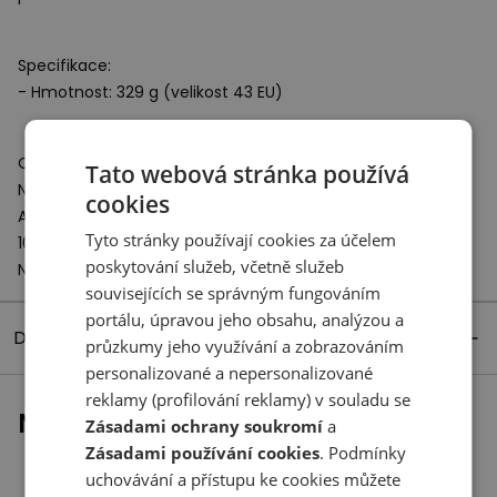
Specifikace:
- Hmotnost: 329 g (velikost 43 EU)
Odpovědný subjekt:
Tato webová stránka používá
New Balance Europe BV
cookies
A-Factorij, Pilotenstraat 35 – 45
Tyto stránky používají cookies za účelem
1059 CH Amsterdam
poskytování služeb, včetně služeb
Netherlands
souvisejících se správným fungováním
portálu, úpravou jeho obsahu, analýzou a
Detaily produktu
průzkumy jeho využívání a zobrazováním
personalizované a nepersonalizované
reklamy (profilování reklamy) v souladu se
Naposledy prohlížené
Zásadami ochrany soukromí
a
Zásadami používání cookies
. Podmínky
uchovávání a přístupu ke cookies můžete