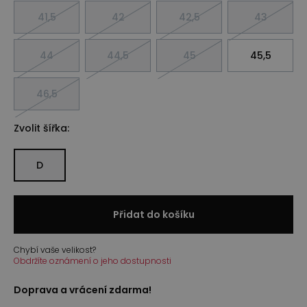
41,5
42
42,5
43
44
44,5
45
45,5
46,5
Zvolit šířka:
D
Přidat do košíku
Chybí vaše velikost?
Obdržíte oznámení o jeho dostupnosti
Doprava a vrácení zdarma!