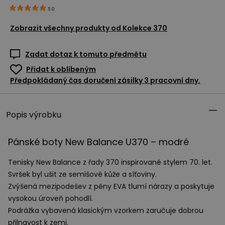
5.0
Zobrazit všechny produkty od
Kolekce 370
Zadat dotaz k tomuto předmětu
Přidat k oblíbeným
Předpokládaný čas doručení zásilky 3 pracovní dny.
Popis výrobku
Pánské boty New Balance U370 – modré
Tenisky New Balance z řady 370 inspirované stylem 70. let.
Svršek byl ušit ze semišové kůže a síťoviny.
Zvýšená mezipodešev z pěny
EVA
tlumí nárazy a poskytuje
vysokou úroveň pohodlí.
Podrážka vybavená klasickým vzorkem zaručuje dobrou
přilnavost k zemi.