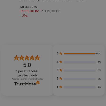
Kolekce 370
1 999,00 Kč
2 899,00 Kč
-
31
%
5
100%
4
0%
5.0
3
0%
1
počet recenzí
ze všech dob
2
0%
Recenze získané a ověřené uživatelem
1
0%