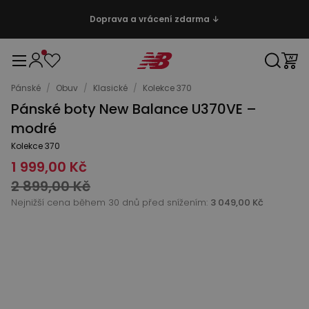
Doprava a vrácení zdarma ↓
Pánské
/
Obuv
/
Klasické
/
Kolekce 370
Pánské boty New Balance U370VE –
modré
Kolekce 370
1 999,00 Kč
2 899,00 Kč
Nejnižší cena během 30 dnů před snížením:
3 049,00 Kč