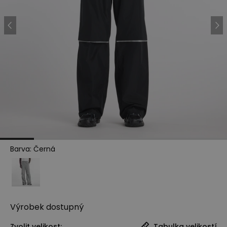
Barva
:
Černá
Výrobek
dostupný
Zvolit velikost:
Tabulka velikostí