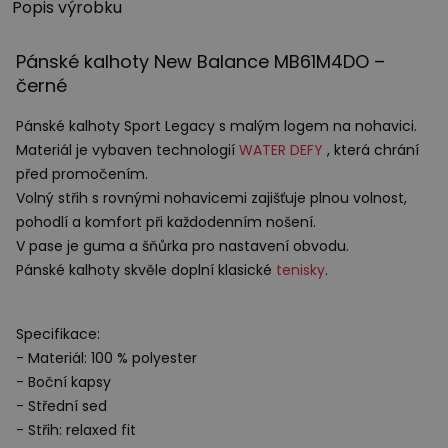
Popis výrobku
Pánské kalhoty New Balance MB61M4DO –
černé
Pánské kalhoty Sport Legacy s malým logem na nohavici.
Materiál je vybaven technologií
WATER
DEFY
, která chrání
před promočením.
Volný střih s rovnými nohavicemi zajišťuje plnou volnost,
pohodlí a komfort při každodenním nošení.
V pase je guma a šňůrka pro nastavení obvodu.
Pánské kalhoty skvěle doplní klasické
tenisky
.
Specifikace:
- Materiál: 100 % polyester
- Boční kapsy
- Střední sed
- Střih: relaxed fit