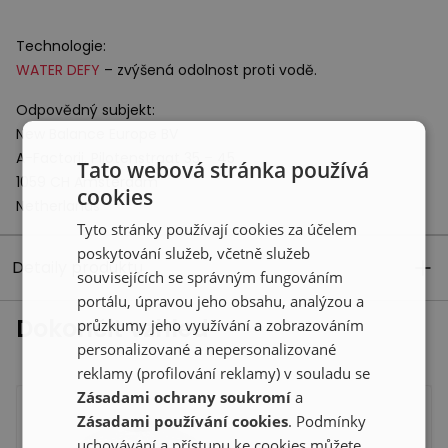
Technologie:
WATER
DEFY
– zvýšená odolnost proti vodě.
Odpovědný subjekt:
New Balance Europe BV
A-Factorij, Pilotenstraat 35 – 45
Tato webová stránka používá
1059 CH Amsterdam
cookies
Netherlands
Tyto stránky používají cookies za účelem
poskytování služeb, včetně služeb
Detaily produktu
souvisejících se správným fungováním
portálu, úpravou jeho obsahu, analýzou a
Dokončit vzhled
průzkumy jeho využívání a zobrazováním
personalizované a nepersonalizované
reklamy (profilování reklamy) v souladu se
Zásadami ochrany soukromí
a
Zásadami používání cookies
. Podmínky
uchovávání a přístupu ke cookies můžete