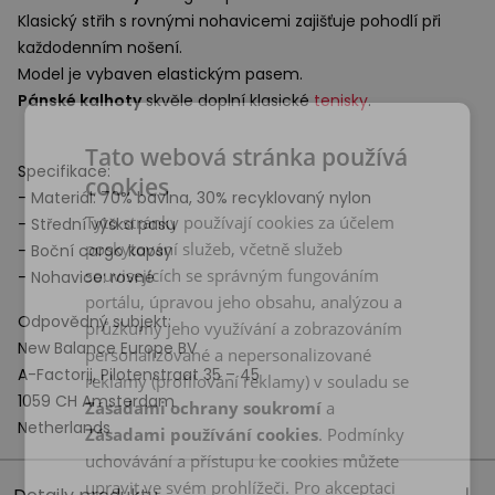
Klasický střih s rovnými nohavicemi zajišťuje pohodlí při
každodenním nošení.
Model je vybaven elastickým pasem.
Pánské kalhoty
skvěle doplní klasické
tenisky
.
Tato webová stránka používá
Specifikace:
cookies
- Materiál: 70% bavlna, 30% recyklovaný nylon
Tyto stránky používají cookies za účelem
- Střední výška pasu
poskytování služeb, včetně služeb
- Boční cargo kapsy
souvisejících se správným fungováním
- Nohavice: rovné
portálu, úpravou jeho obsahu, analýzou a
Odpovědný subjekt:
průzkumy jeho využívání a zobrazováním
New Balance Europe BV
personalizované a nepersonalizované
A-Factorij, Pilotenstraat 35 – 45
reklamy (profilování reklamy) v souladu se
1059 CH Amsterdam
Zásadami ochrany soukromí
a
Netherlands
Zásadami používání cookies
. Podmínky
uchovávání a přístupu ke cookies můžete
upravit ve svém prohlížeči. Pro akceptaci