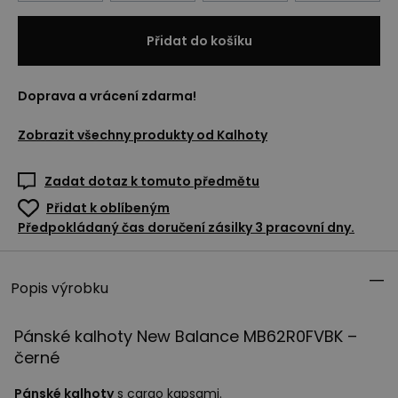
Přidat do košíku
Doprava a vrácení zdarma!
Zobrazit všechny produkty od
Kalhoty
Zadat dotaz k tomuto předmětu
Přidat k oblíbeným
Předpokládaný čas doručení zásilky 3 pracovní dny.
Popis výrobku
Pánské kalhoty New Balance MB62R0FVBK –
černé
Pánské kalhoty
s cargo kapsami.