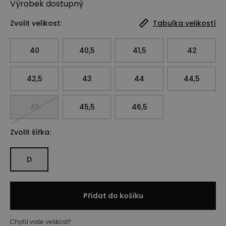
Výrobek
dostupný
Zvolit velikost:
Tabulka velikostí
40
40,5
41,5
42
42,5
43
44
44,5
45
45,5
46,5
Zvolit šířka:
D
Přidat do košíku
Chybí vaše velikost?