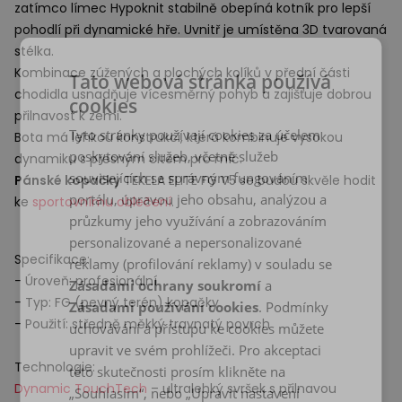
zatímco límec Hypoknit stabilně obepíná kotník pro lepší
pohodlí při dynamické hře. Uvnitř je umístěna 3D tvarovaná
stélka.
Kombinace zúžených a plochých kolíků v přední části
Tato webová stránka používá
chodidla usnadňuje vícesměrný pohyb a zajišťuje dobrou
cookies
přilnavost k zemi.
Tyto stránky používají cookies za účelem
Bota má lehkou konstrukci, která kombinuje vysokou
poskytování služeb, včetně služeb
dynamiku s přesným citem pro míč.
souvisejících se správným fungováním
Pánské kopačky
TEKELA
ELITE
FG V5 se budou skvěle hodit
portálu, úpravou jeho obsahu, analýzou a
ke
sportovnímu oblečení
.
průzkumy jeho využívání a zobrazováním
personalizované a nepersonalizované
Specifikace:
reklamy (profilování reklamy) v souladu se
- Úroveň: profesionální
Zásadami ochrany soukromí
a
- Typ: FG (pevný terén) kopačky
Zásadami používání cookies
. Podmínky
- Použití: středně měkký travnatý povrch
uchovávání a přístupu ke cookies můžete
upravit ve svém prohlížeči. Pro akceptaci
Technologie:
této skutečnosti prosím klikněte na
Dynamic TouchTech
– ultralehký svršek s přilnavou
„Souhlasím“, nebo „Upravit nastavení