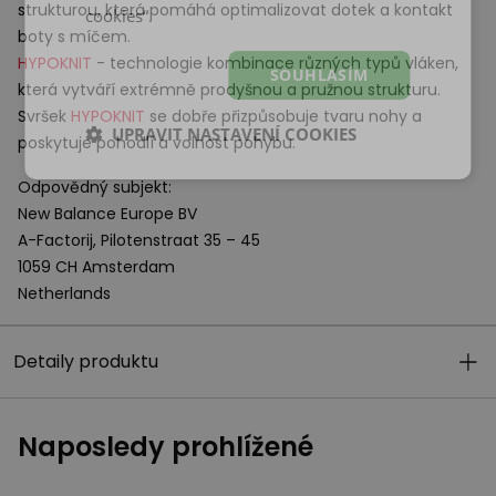
strukturou, která pomáhá optimalizovat dotek a kontakt
cookies“.
boty s míčem.
HYPOKNIT
- technologie kombinace různých typů vláken,
SOUHLASÍM
která vytváří extrémně prodyšnou a pružnou strukturu.
Svršek
HYPOKNIT
se dobře přizpůsobuje tvaru nohy a
UPRAVIT NASTAVENÍ COOKIES
poskytuje pohodlí a volnost pohybu.
Odpovědný subjekt:
New Balance Europe BV
A-Factorij, Pilotenstraat 35 – 45
1059 CH Amsterdam
Netherlands
Detaily produktu
Naposledy prohlížené