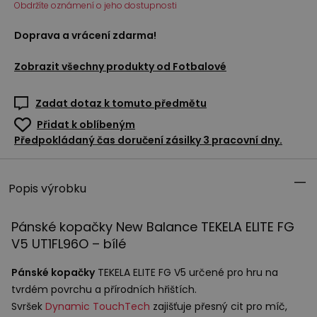
Obdržíte oznámení o jeho dostupnosti
Doprava a vrácení zdarma!
Zobrazit všechny produkty od
Fotbalové
Zadat dotaz k tomuto předmětu
Přidat k oblíbeným
Předpokládaný čas doručení zásilky 3 pracovní dny.
Popis výrobku
Pánské kopačky New Balance
TEKELA
ELITE
FG
V5 UT1FL96O – bílé
Pánské kopačky
TEKELA
ELITE
FG V5 určené pro hru na
tvrdém povrchu a přírodních hřištích.
Svršek
Dynamic TouchTech
zajišťuje přesný cit pro míč,