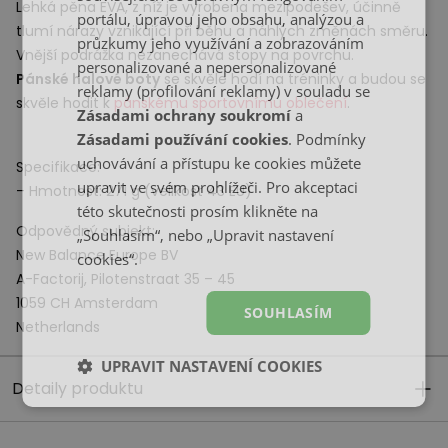
Lehká pěna
EVA
, z níž je vyrobena mezipodešev, účinně
portálu, úpravou jeho obsahu, analýzou a
tlumí nárazy vznikající při běhu a náhlých změnách směru.
průzkumy jeho využívání a zobrazováním
Vnější podrážka nezanechává stopy na povrchu.
personalizované a nepersonalizované
Pánské halové boty
se skvěle hodí na tréninky a budou se
reklamy (profilování reklamy) v souladu se
skvěle hodit k
pánskému sportovnímu oblečení
.
Zásadami ochrany soukromí
a
Zásadami používání cookies
. Podmínky
uchovávání a přístupu ke cookies můžete
Specifikace:
upravit ve svém prohlížeči. Pro akceptaci
– Hmotnost: 271 g (velikost 43 EU)
této skutečnosti prosím klikněte na
Odpovědný subjekt:
„Souhlasím“, nebo „Upravit nastavení
New Balance Europe BV
cookies“.
A-Factorij, Pilotenstraat 35 – 45
1059 CH Amsterdam
SOUHLASÍM
Netherlands
UPRAVIT NASTAVENÍ COOKIES
Detaily produktu