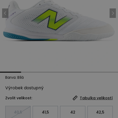
Barva
:
Bílá
Výrobek
dostupný
Zvolit velikost:
Tabulka velikostí
40,5
41,5
42
42,5