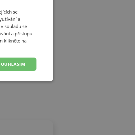
jících se
yužívání a
 v souladu se
vání a přístupu
m klikněte na
SOUHLASÍM