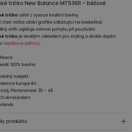
ké tričko New Balance MT53611 – béžové
é tričko
ušité z vysoce kvalitní bavlny.
í část trička zdobí grafika odkazující na basketbal.
lný střih zajišťuje volnost pohybu při používání.
é tričko
je skvělým základem pro styling a skvěle doplní
ní
teplákové kalhoty
.
fikace:
eriál: 100% bavlna
ědný subjekt:
alance Europe BV
torij, Pilotenstraat 35 – 45
 CH Amsterdam
rlands
ily produktu