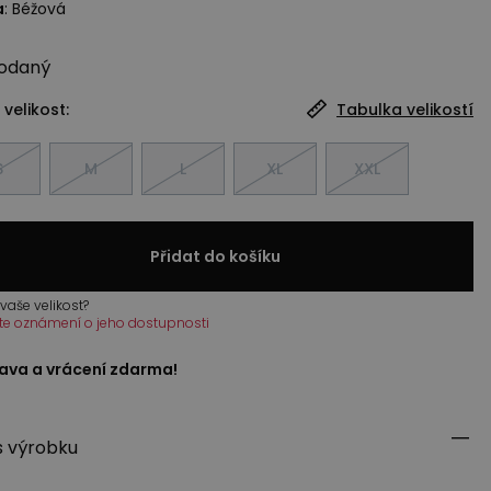
a
:
Béžová
odaný
 velikost:
Tabulka velikostí
S
M
L
XL
XXL
Přidat do košíku
vaše velikost?
te oznámení o jeho dostupnosti
ava a vrácení zdarma!
s výrobku