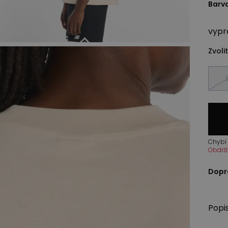
Barv
vypr
Zvolit
Chybí 
Obdrží
Dopr
Popi