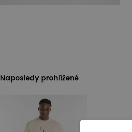
Naposledy prohlížené