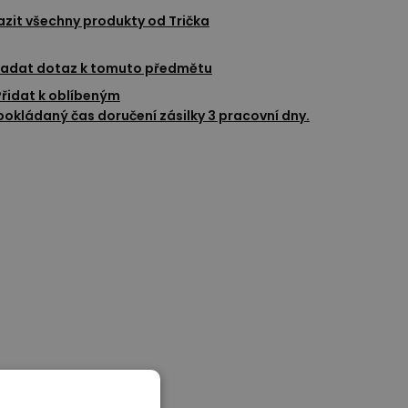
azit všechny produkty od
Trička
adat dotaz k tomuto předmětu
Přidat k oblíbeným
okládaný čas doručení zásilky 3 pracovní dny.