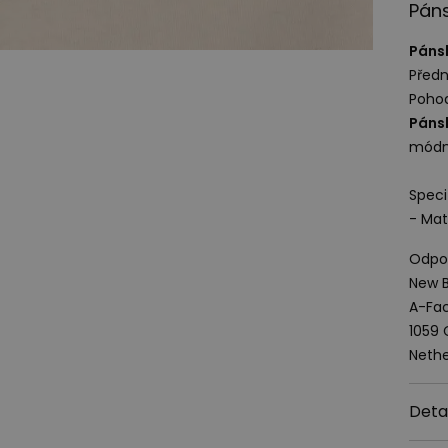
Páns
Pánsk
Předn
Pohod
Pánsk
mód
Speci
- Mat
Odpov
New B
A-Fac
1059
Nethe
Deta