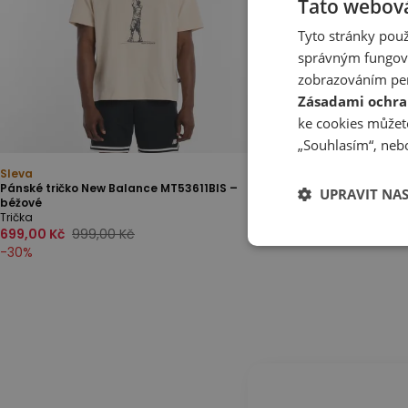
Tato webová
Tyto stránky použ
správným fungová
zobrazováním per
Zásadami ochra
ke cookies můžete
„Souhlasím“, nebo
Sleva
Pánské tričko New Balance MT53611BIS –
UPRAVIT NA
béžové
Trička
699,00 Kč
999,00 Kč
-
30
%