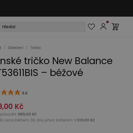
é
/
Oblečení
/
Trička
nské tričko New Balance
53611BIS – béžové
5.0
9,00 Kč
původní
:
999,00 Kč
žší cena během 30 dnů před snížením:
1 019,00 Kč