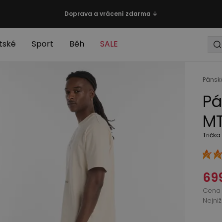
Doprava a vrácení zdarma ↓
tské
Sport
Běh
SALE
Pánsk
Pá
MT
Trička
69
Cena 
Nejni