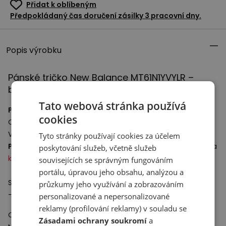
Přidat k oblíbeným
Předpokládaný čas doručení zásilky 3 pracovní dny.
Popis výrobku
Pánské tričko New Balance MT61N1YVYLR –
bordó
Tato webová stránka používá
Pánské tričko
s krátkým rukávem pro každodenní nošení.
cookies
Oděv je vyroben z kvalitní měkké bavlny.
Ve střední části hrudníku je umístěno logo New Balance.
Tyto stránky používají cookies za účelem
Pánské tričko
s krátkým rukávem skvěle doplní sportovní a
poskytování služeb, včetně služeb
klasickou pánskou obuv
.
souvisejících se správným fungováním
portálu, úpravou jeho obsahu, analýzou a
Specifikace:
průzkumy jeho využívání a zobrazováním
- Materiál: 100% bavlna
personalizované a nepersonalizované
reklamy (profilování reklamy) v souladu se
Odpovědný subjekt:
Zásadami ochrany soukromí
a