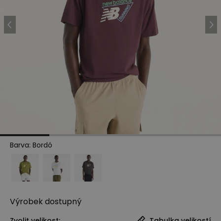
Barva
:
Bordó
Výrobek
dostupný
Zvolit velikost:
Tabulka velikostí