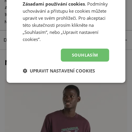
New Balance Europe BV
Zásadami používání cookies
. Podmínky
A-Factorij, Pilotenstraat 35 – 45
uchovávání a přístupu ke cookies můžete
1059 CH Amsterdam
upravit ve svém prohlížeči. Pro akceptaci
Netherlands
této skutečnosti prosím klikněte na
„Souhlasím“, nebo „Upravit nastavení
cookies“.
Detaily produktu
SOUHLASÍM
Naposledy prohlížené
UPRAVIT NASTAVENÍ COOKIES