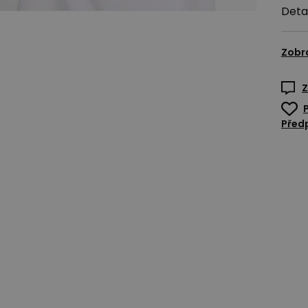
Deta
Zobr
Z
Předp