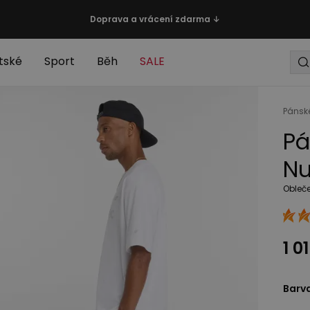
Doprava a vrácení zdarma ↓
tské
Sport
Běh
SALE
Pánsk
Pá
Nu
Obleč
1 0
Barv