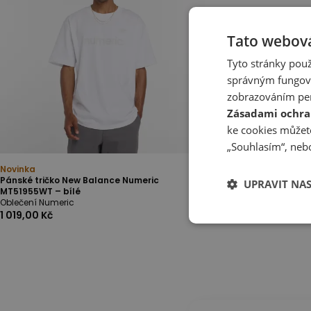
Tato webová
Tyto stránky použ
správným fungová
zobrazováním per
Zásadami ochra
ke cookies můžete
„Souhlasím“, nebo
Novinka
Pánské tričko New Balance Numeric
UPRAVIT NA
MT51955WT – bílé
Oblečení Numeric
1 019,00 Kč