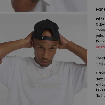
Páns
Pánsk
Oděv 
Pohod
pohod
Pánsk
klasi
Speci
- Mat
Odpov
New B
A-Fac
1059
Nethe