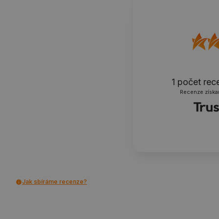
1
počet rec
Recenze získa
Jak sbíráme recenze?