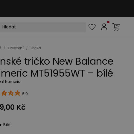
é
/
Oblečení
/
Trička
nské tričko New Balance
meric MT51955WT – bílé
ení Numeric
5.0
19,00 Kč
a
:
Bílá