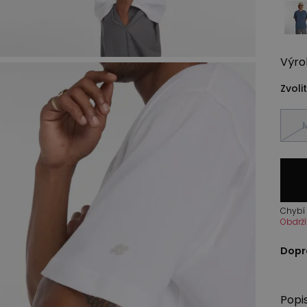
Výro
Zvolit
Chybí 
Obdrží
Dopr
Popi