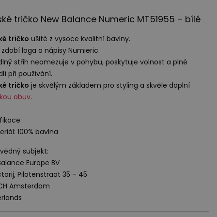
ké tričko New Balance Numeric MT51955 – bílé
é tričko
ušité z vysoce kvalitní bavlny.
zdobí loga a nápisy Numieric.
lný střih neomezuje v pohybu, poskytuje volnost a plné
lí při používání.
é tričko
je skvělým základem pro styling a skvěle doplní
ckou obuv
.
fikace:
eriál: 100% bavlna
ědný subjekt:
alance Europe BV
torij, Pilotenstraat 35 – 45
 CH Amsterdam
rlands