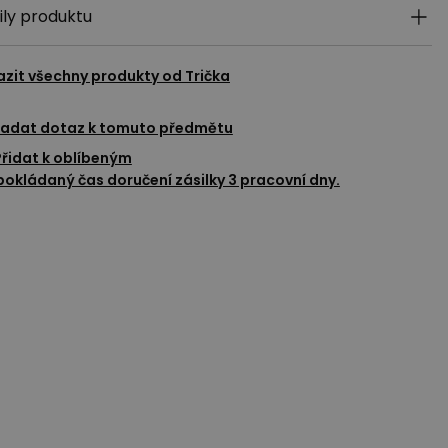
ily produktu
azit všechny produkty od
Trička
adat dotaz k tomuto předmětu
Přidat k oblíbeným
okládaný čas doručení zásilky 3 pracovní dny.