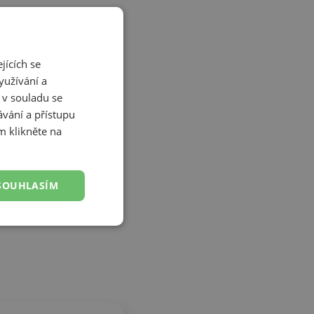
jících se
yužívání a
 v souladu se
vání a přístupu
m klikněte na
SOUHLASÍM