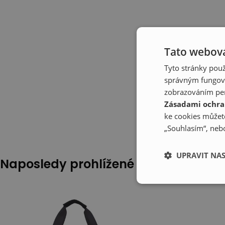
Tato webová
Tyto stránky použ
správným fungová
zobrazováním per
Zásadami ochra
ke cookies můžete
„Souhlasím“, nebo
UPRAVIT NA
Naposledy prohlížené