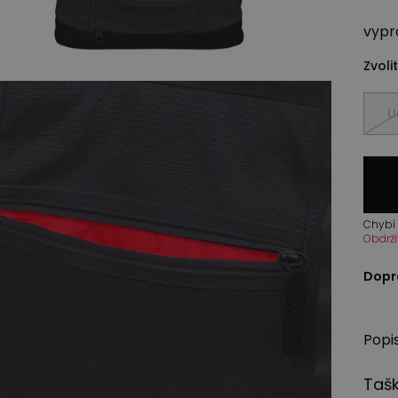
vypr
Zvolit
U
Chybí 
Obdrží
Dopr
Popi
Taš