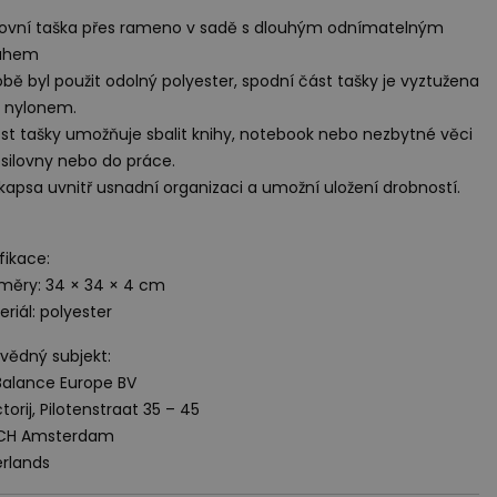
ovní taška přes rameno v sadě s dlouhým odnímatelným
uhem
obě byl použit odolný polyester, spodní část tašky je vyztužena
a nylonem.
ost tašky umožňuje sbalit knihy, notebook nebo nezbytné věci
silovny nebo do práce.
kapsa uvnitř usnadní organizaci a umožní uložení drobností.
fikace:
měry: 34 × 34 × 4 cm
eriál: polyester
ědný subjekt:
alance Europe BV
torij, Pilotenstraat 35 – 45
 CH Amsterdam
rlands