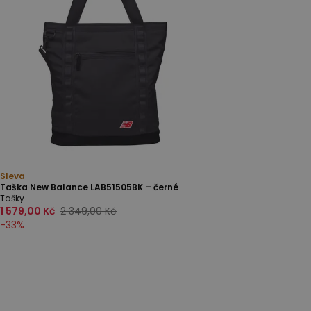
Sleva
Taška New Balance LAB51505BK – černé
Tašky
1 579,00 Kč
2 349,00 Kč
-
33
%