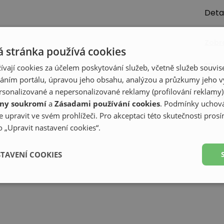
Deta
Zobr
 stránka používá cookies
ívají cookies za účelem poskytování služeb, včetně služeb souvise
Z
ním portálu, úpravou jeho obsahu, analýzou a průzkumy jeho v
sonalizované a nepersonalizované reklamy (profilování reklamy)
Předp
ny soukromí
a
Zásadami používání cookies
. Podmínky uchová
 upravit ve svém prohlížeči. Pro akceptaci této skutečnosti prosí
 „Upravit nastavení cookies“.
STAVENÍ COOKIES