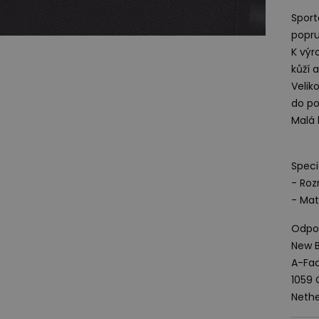
Sport
popr
K výr
kůží 
Velik
do po
Malá 
Speci
- Roz
- Mat
Odpov
New B
A-Fac
1059
Nethe