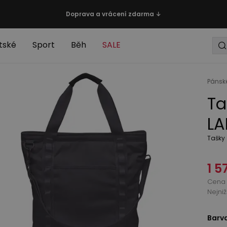
Doprava a vrácení zdarma ↓
tské
Sport
Běh
SALE
Pánsk
Ta
LA
Tašky
1 5
Cena 
Nejni
Barv