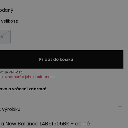
odaný
 velikost:
ni
Přidat do košíku
vaše velikost?
te oznámení o jeho dostupnosti
ava a vrácení zdarma!
s výrobku
ka New Balance LAB51505BK – černé