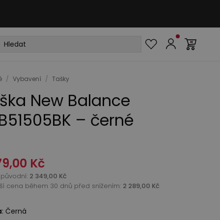
é
/
Vybavení
/
Tašky
ška New Balance
B51505BK – černé
79,00 Kč
původní
:
2 349,00 Kč
žší cena během 30 dnů před snížením:
2 289,00 Kč
a
:
Černá