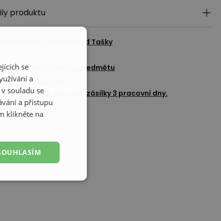
ily produktu
azit všechny produkty od
Tašky
jících se
adat dotaz k tomuto předmětu
yužívání a
Přidat k oblíbeným
 v souladu se
okládaný čas doručení zásilky 3 pracovní dny.
vání a přístupu
m klikněte na
SOUHLASÍM