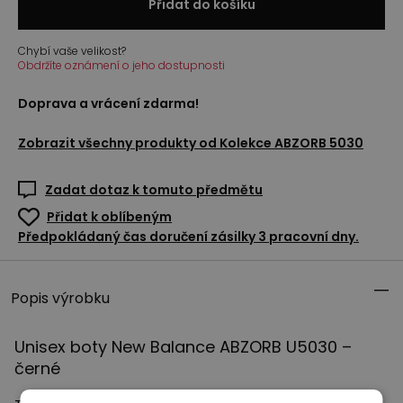
Přidat do košíku
Chybí vaše velikost?
Obdržíte oznámení o jeho dostupnosti
Doprava a vrácení zdarma!
Zobrazit všechny produkty od
Kolekce ABZORB 5030
Zadat dotaz k tomuto předmětu
Přidat k oblíbeným
Předpokládaný čas doručení zásilky 3 pracovní dny.
Popis výrobku
Unisex boty New Balance
ABZORB
U5030 –
černé