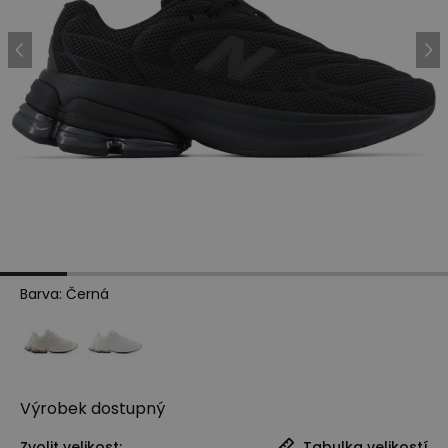
Barva
:
Černá
Výrobek
dostupný
Zvolit velikost:
Tabulka velikostí