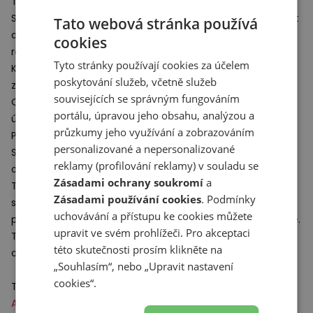
Tenisky New Balance ze série
ABZORB
5030.
Svršek vyrobený ze syntetických materiálů zajišťuje lehkost
Tato webová stránka používá
a odolnost, zatímco jeho propracovaná konstrukce s
cookies
reliéfními detaily podtrhuje moderní styl.
Tyto stránky používají cookies za účelem
Klasické šněrování umožňuje individuální přizpůsobení a
poskytování služeb, včetně služeb
zaručuje stabilitu a pohodlí při každodenním nošení.
souvisejících se správným fungováním
O tlumení se stará pokročilá technologie
ABZORB
, která
portálu, úpravou jeho obsahu, analýzou a
účinně pohlcuje nárazy.
průzkumy jeho využívání a zobrazováním
Profilovaná mezipodešev a charakteristické prvky
ABZORB
personalizované a nepersonalizované
SBS
v zadní části podrážky zajišťují výjimečné pohodlí a
reklamy (profilování reklamy) v souladu se
oporu po celý den.
Zásadami ochrany soukromí
a
Tenisky New Balance ze série
ABZORB
5030 představují
Zásadami používání cookies
. Podmínky
spojení retro estetiky s moderními řešeními a nabízejí
uchovávání a přístupu ke cookies můžete
pohodlí, které je při každodenním nošení nesmírně důležité.
upravit ve svém prohlížeči. Pro akceptaci
Tato obuv skvěle podtrhne
dámské
i
pánské
sportovní
této skutečnosti prosím klikněte na
oblečení.
„Souhlasím“, nebo „Upravit nastavení
cookies“.
Technologie:
ABZORB
– dokonalé řešení pro odpružení podrážky boty.