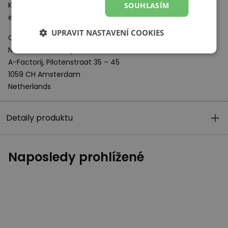
Komponent vyrobený z polymeru vstřebává a pohlcuje
SOUHLASÍM
energii, která vzniká při nárazu boty o podklad.
UPRAVIT NASTAVENÍ COOKIES
Odpovědný subjekt:
New Balance Europe BV
A-Factorij, Pilotenstraat 35 – 45
1059 CH Amsterdam
Netherlands
Detaily produktu
Naposledy prohlížené