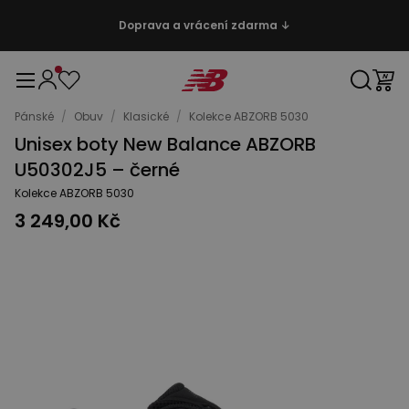
Doprava a vrácení zdarma ↓
Pánské
/
Obuv
/
Klasické
/
Kolekce ABZORB 5030
Unisex boty New Balance ABZORB
U50302J5 – černé
Kolekce ABZORB 5030
3 249,00 Kč