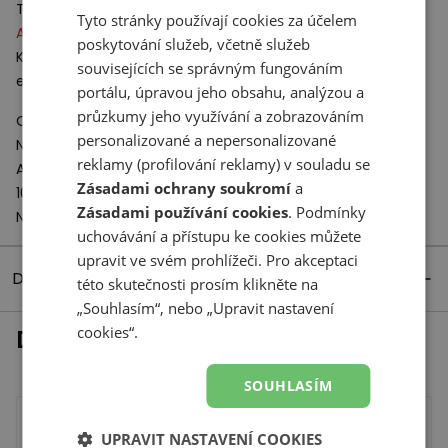
Technologie:
Tyto stránky používají cookies za účelem
ABZORB
– dokonalé řešení pro odpružení podrážky boty.
poskytování služeb, včetně služeb
Komponent vyrobený z polymeru vstřebává a pohlcuje
souvisejících se správným fungováním
energii, která vzniká při nárazu boty o podklad.
portálu, úpravou jeho obsahu, analýzou a
průzkumy jeho využívání a zobrazováním
Odpovědný subjekt:
personalizované a nepersonalizované
New Balance Europe BV
reklamy (profilování reklamy) v souladu se
A-Factorij, Pilotenstraat 35 – 45
Zásadami ochrany soukromí
a
1059 CH Amsterdam
Zásadami používání cookies
. Podmínky
Netherlands
uchovávání a přístupu ke cookies můžete
upravit ve svém prohlížeči. Pro akceptaci
Detaily produktu
této skutečnosti prosím klikněte na
„Souhlasím“, nebo „Upravit nastavení
cookies“.
Dokončit vzhled
SOUHLASÍM
UPRAVIT NASTAVENÍ COOKIES