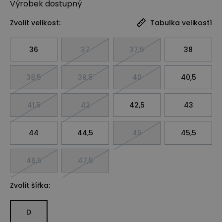
Výrobek
dostupný
Zvolit velikost:
Tabulka velikostí
36
37
37,5
38
38,5
39,5
40
40,5
41,5
42
42,5
43
44
44,5
45
45,5
46,5
47,5
Zvolit šířka:
D