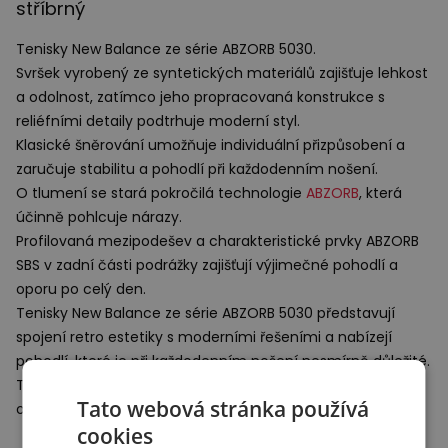
stříbrný
Tenisky New Balance ze série
ABZORB
5030.
Svršek vyrobený ze syntetických materiálů zajišťuje lehkost
a odolnost, zatímco jeho propracovaná konstrukce s
reliéfními detaily podtrhuje moderní styl.
Klasické šněrování umožňuje individuální přizpůsobení a
zaručuje stabilitu a pohodlí při každodenním nošení.
O tlumení se stará pokročilá technologie
ABZORB
, která
účinně pohlcuje nárazy.
Profilovaná mezipodešev a charakteristické prvky
ABZORB
SBS
v zadní části podrážky zajišťují výjimečné pohodlí a
oporu po celý den.
Tenisky New Balance ze série
ABZORB
5030 představují
spojení retro estetiky s moderními řešeními a nabízejí
pohodlí, které je při každodenním nošení nesmírně důležité.
Tato obuv skvěle podtrhne
dámské
i
pánské
sportovní
Tato webová stránka používá
oblečení.
cookies