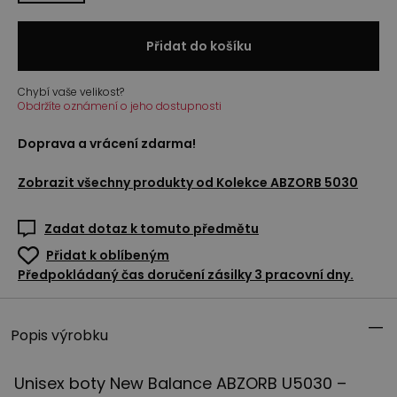
Přidat do košíku
Chybí vaše velikost?
Obdržíte oznámení o jeho dostupnosti
Doprava a vrácení zdarma!
Zobrazit všechny produkty od
Kolekce ABZORB 5030
Zadat dotaz k tomuto předmětu
Přidat k oblíbeným
Předpokládaný čas doručení zásilky 3 pracovní dny.
Popis výrobku
Unisex boty New Balance
ABZORB
U5030 –