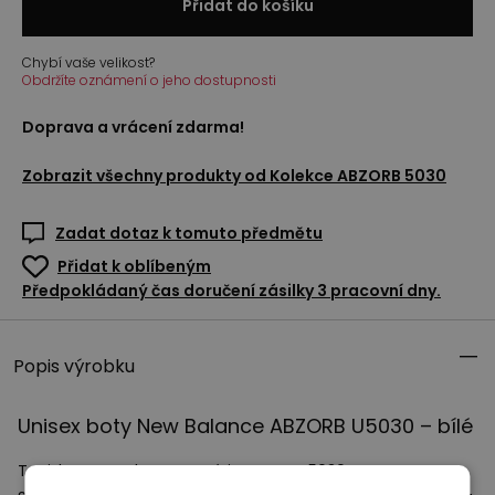
Přidat do košíku
Chybí vaše velikost?
Obdržíte oznámení o jeho dostupnosti
Doprava a vrácení zdarma!
Zobrazit všechny produkty od
Kolekce ABZORB 5030
Zadat dotaz k tomuto předmětu
Přidat k oblíbeným
Předpokládaný čas doručení zásilky 3 pracovní dny.
Popis výrobku
Unisex boty New Balance
ABZORB
U5030 – bílé
Tenisky New Balance ze série
ABZORB
5030.