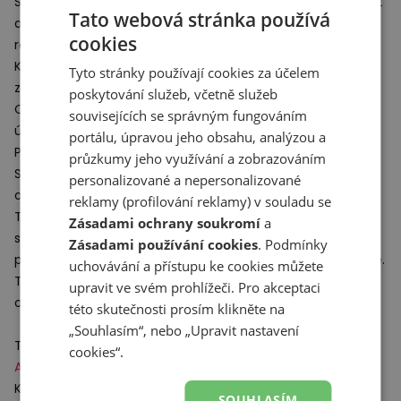
Svršek vyrobený ze syntetických materiálů zajišťuje lehkost
Tato webová stránka používá
a odolnost, zatímco jeho propracovaná konstrukce s
cookies
reliéfními detaily podtrhuje moderní styl.
Klasické šněrování umožňuje individuální přizpůsobení a
Tyto stránky používají cookies za účelem
zaručuje stabilitu a pohodlí při každodenním nošení.
poskytování služeb, včetně služeb
O tlumení se stará pokročilá technologie
ABZORB
, která
souvisejících se správným fungováním
účinně pohlcuje nárazy.
portálu, úpravou jeho obsahu, analýzou a
Profilovaná mezipodešev a charakteristické prvky
ABZORB
průzkumy jeho využívání a zobrazováním
SBS
v zadní části podrážky zajišťují výjimečné pohodlí a
personalizované a nepersonalizované
oporu po celý den.
reklamy (profilování reklamy) v souladu se
Tenisky New Balance ze série
ABZORB
5030 představují
Zásadami ochrany soukromí
a
spojení retro estetiky s moderními řešeními a nabízejí
Zásadami používání cookies
. Podmínky
pohodlí, které je při každodenním nošení nesmírně důležité.
uchovávání a přístupu ke cookies můžete
Tato obuv skvěle podtrhne
dámské
i
pánské
sportovní
upravit ve svém prohlížeči. Pro akceptaci
oblečení.
této skutečnosti prosím klikněte na
„Souhlasím“, nebo „Upravit nastavení
Technologie:
cookies“.
ABZORB
– dokonalé řešení pro odpružení podrážky boty.
Komponent vyrobený z polymeru vstřebává a pohlcuje
SOUHLASÍM