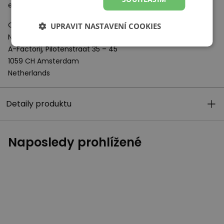
energii, která vzniká při nárazu boty o podklad.
Odpovědný subjekt:
UPRAVIT NASTAVENÍ COOKIES
New Balance Europe BV
A-Factorij, Pilotenstraat 35 – 45
1059 CH Amsterdam
Netherlands
Detaily produktu
Naposledy prohlížené