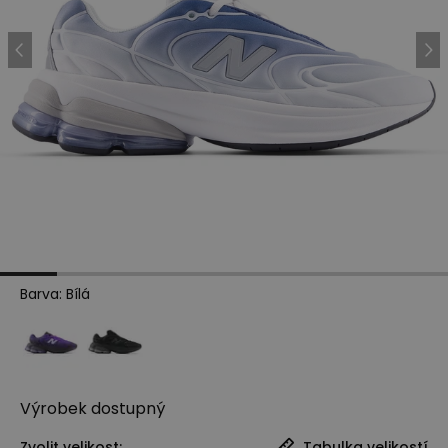
Barva
:
Bílá
Výrobek
dostupný
Zvolit velikost:
Tabulka velikostí