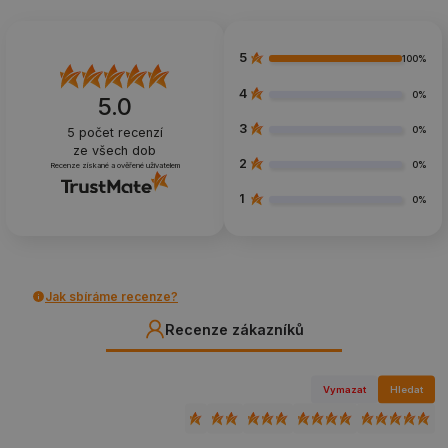
5
100%
4
0%
5.0
3
0%
5
počet recenzí
ze všech dob
2
0%
Recenze získané a ověřené uživatelem
1
0%
Jak sbíráme recenze?
Recenze zákazníků
Vymazat
Hledat