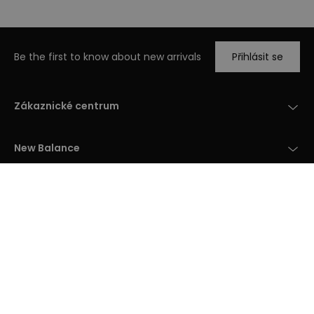
Be the first to know about new arrivals
Přihlásit se
Zákaznické centrum
New Balance
Kontakt
+420 296 842 228
info@newbalance.cz