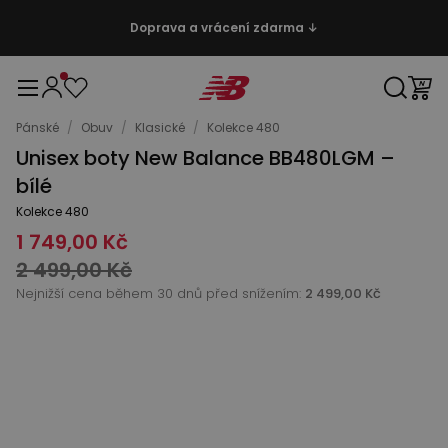
Doprava a vrácení zdarma ↓
Pánské
/
Obuv
/
Klasické
/
Kolekce 480
Unisex boty New Balance BB480LGM –
bílé
Kolekce 480
1 749,00 Kč
2 499,00 Kč
Nejnižší cena během 30 dnů před snížením:
2 499,00 Kč