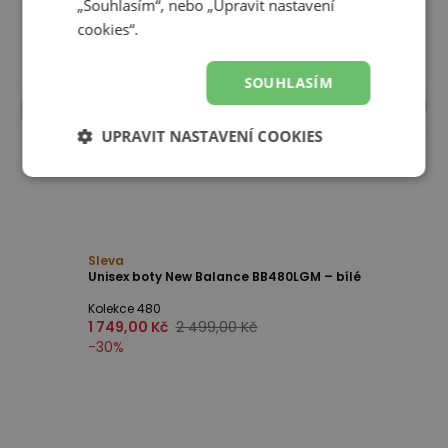
„Souhlasím“, nebo „Upravit nastavení
cookies“.
SOUHLASÍM
UPRAVIT NASTAVENÍ COOKIES
Sleva
Unisex boty New Balance BB480LGM – bílé
Kolekce 480
1 749,00 Kč
2 499,00 Kč
-
30
%