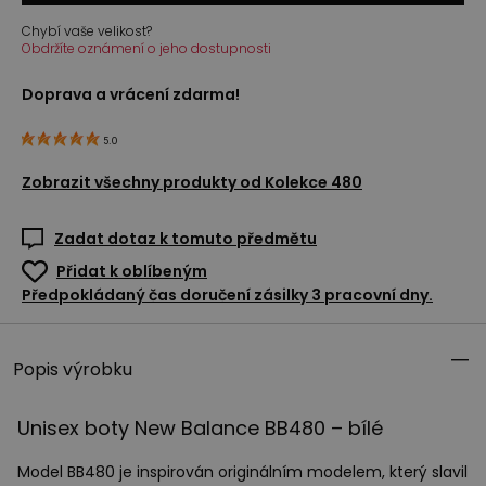
Chybí vaše velikost?
Obdržíte oznámení o jeho dostupnosti
Doprava a vrácení zdarma!
5.0
Zobrazit všechny produkty od
Kolekce 480
Zadat dotaz k tomuto předmětu
Přidat k oblíbeným
Předpokládaný čas doručení zásilky 3 pracovní dny.
Popis výrobku
Unisex boty New Balance BB480 – bílé
Model BB480 je inspirován originálním modelem, který slavil