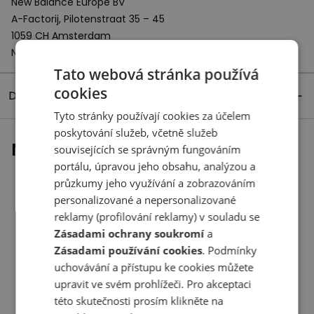
New Balance Europe BV
A-Factorij, Pilotenstraat 35 – 45
1059 CH Amsterdam
Netherlands
Tato webová stránka používá
cookies
Detaily produktu
Tyto stránky používají cookies za účelem
poskytování služeb, včetně služeb
Naposledy prohlížené
souvisejících se správným fungováním
portálu, úpravou jeho obsahu, analýzou a
průzkumy jeho využívání a zobrazováním
personalizované a nepersonalizované
reklamy (profilování reklamy) v souladu se
Zásadami ochrany soukromí
a
Zásadami používání cookies
. Podmínky
uchovávání a přístupu ke cookies můžete
upravit ve svém prohlížeči. Pro akceptaci
této skutečnosti prosím klikněte na