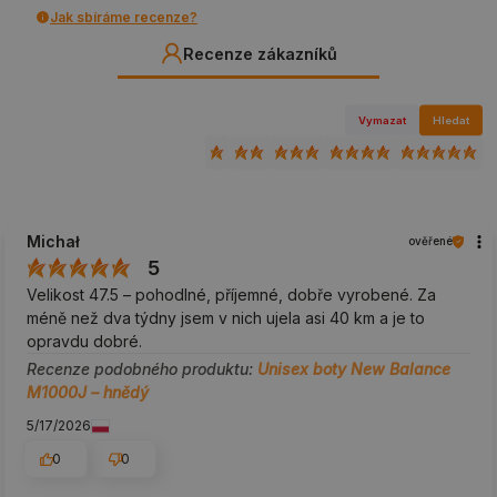
Jak sbíráme recenze?
Recenze zákazníků
Vymazat
Hledat
Michał
ověřené
5
Velikost 47.5 – pohodlné, příjemné, dobře vyrobené. Za
méně než dva týdny jsem v nich ujela asi 40 km a je to
opravdu dobré.
Recenze podobného produktu:
Unisex boty New Balance
M1000J – hnědý
5/17/2026
0
0