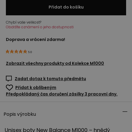
Přidat do košíku
Chybí vaše velikost?
Obdržíte oznámení o jeho dostupnosti
Doprava a vrácení zdarma!
5.0
Zobrazit všechny produkty od
Kolekce M1000
Zadat dotaz k tomuto předmětu
Přidat k oblíbeným
Předpokládaný čas doručení zásilky 3 pracovní dny.
Popis výrobku
Unisex boty New Balance M1000 – hnědý