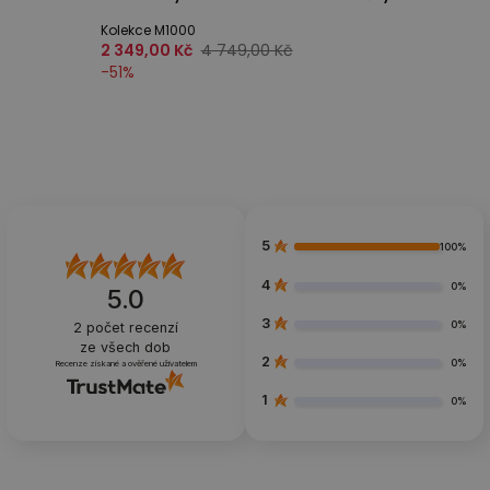
Kolekce M1000
2 349,00 Kč
4 749,00 Kč
-
51
%
5
100%
4
0%
5.0
3
0%
2
počet recenzí
ze všech dob
2
0%
Recenze získané a ověřené uživatelem
1
0%