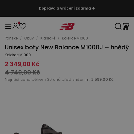
Doprava a vrácení zdarma ↓
Pánské
/
Obuv
/
Klasické
/
Kolekce M1000
Unisex boty New Balance M1000J – hnědý
Kolekce M1000
2 349,00 Kč
4 749,00 Kč
Nejnižší cena během 30 dnů před snížením:
2 599,00 Kč