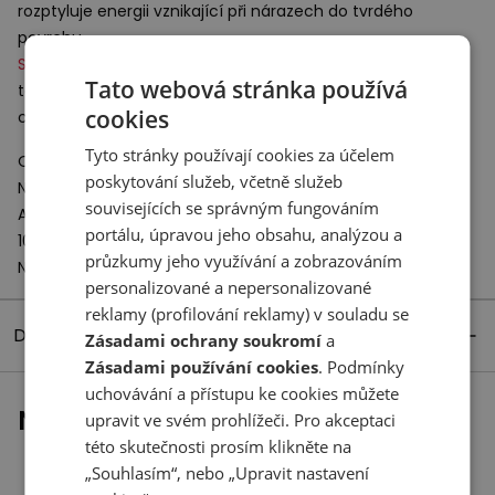
rozptyluje energii vznikající při nárazech do tvrdého
povrchu.
Stability Web
– systém založený na metatarzální podpoře,
Tato webová stránka používá
technologie dokonale kontroluje dynamické zkroucení
cookies
chodidla při chůzi.
Tyto stránky používají cookies za účelem
Odpovědný subjekt:
poskytování služeb, včetně služeb
New Balance Europe BV
souvisejících se správným fungováním
A-Factorij, Pilotenstraat 35 – 45
portálu, úpravou jeho obsahu, analýzou a
1059 CH Amsterdam
průzkumy jeho využívání a zobrazováním
Netherlands
personalizované a nepersonalizované
reklamy (profilování reklamy) v souladu se
Detaily produktu
Zásadami ochrany soukromí
a
Zásadami používání cookies
. Podmínky
uchovávání a přístupu ke cookies můžete
Naposledy prohlížené
upravit ve svém prohlížeči. Pro akceptaci
této skutečnosti prosím klikněte na
„Souhlasím“, nebo „Upravit nastavení