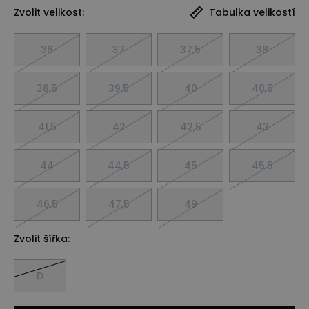
Zvolit velikost:
Tabulka velikostí
36
37
37,5
38
38,5
39,5
40
40,5
41,5
42
42,5
43
44
44,5
45
45,5
46,5
47,5
49
Zvolit šířka:
D