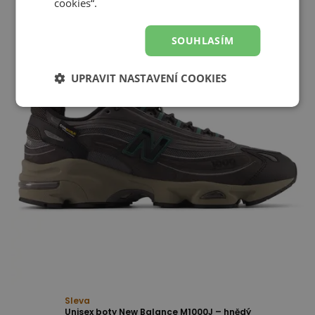
cookies“.
SOUHLASÍM
UPRAVIT NASTAVENÍ COOKIES
Sleva
Unisex boty New Balance M1000J – hnědý