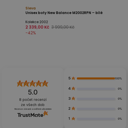
Sleva
Unisex boty New Balance M2002RPN – bílé
Kolekce 2002
2 339,00 Kč
3 999,00 Kč
-
42
%
5
100%
4
0%
5.0
3
0%
8
počet recenzí
ze všech dob
2
0%
Recenze získané a ověřené uživatelem
1
0%