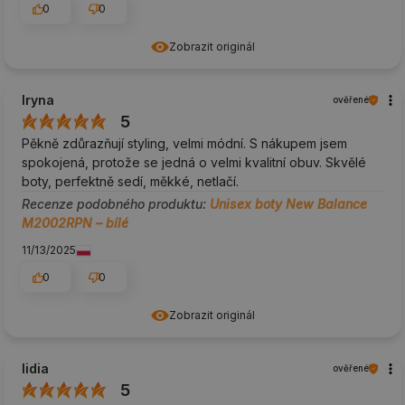
0
0
Zobrazit originál
Iryna
ověřené
5
Pěkně zdůrazňují styling, velmi módní. S nákupem jsem
spokojená, protože se jedná o velmi kvalitní obuv. Skvělé
boty, perfektně sedí, měkké, netlačí.
Recenze podobného produktu:
Unisex boty New Balance
M2002RPN – bílé
11/13/2025
0
0
Zobrazit originál
lidia
ověřené
5