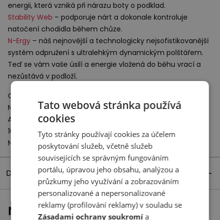
energii, která vzniká při nárazu boty o podklad.
Stability Web
– podporuje nárt a dokonale kontroluje
natočení chodidla během chůze.
N-Ergy
– náš nejnovější a technologicky nejsofistikovanější
systém odpružení s ultralehkým dynamickým polštářem.
Teď se vám vaše úsilí a energie vložená do běhu vrací a
nezůstává v podloží.
Odpovědný subjekt:
Tato webová stránka používá
New Balance Europe BV
cookies
A-Factorij, Pilotenstraat 35 – 45
1059 CH Amsterdam
Tyto stránky používají cookies za účelem
Netherlands
poskytování služeb, včetně služeb
souvisejících se správným fungováním
portálu, úpravou jeho obsahu, analýzou a
Detaily produktu
průzkumy jeho využívání a zobrazováním
personalizované a nepersonalizované
reklamy (profilování reklamy) v souladu se
Naposledy prohlížené
Zásadami ochrany soukromí
a