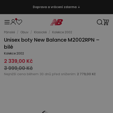
Doprava a vrácení zdarma ↓
Pánské
/
Obuv
/
Klasické
/
Kolekce 2002
Unisex boty New Balance M2002RPN –
bílé
Kolekce 2002
2 339,00 Kč
3 999,00 Kč
Nejnižší cena během 30 dnů před snížením:
2 779,00 Kč