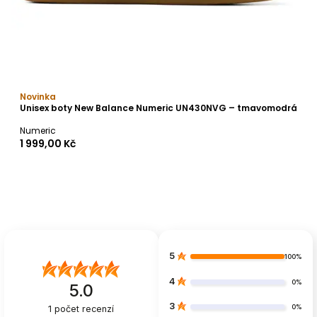
Novinka
Unisex boty New Balance Numeric UN430NVG – tmavomodrá
Numeric
1 999,00 Kč
5
100%
4
0%
5.0
3
0%
1
počet recenzí