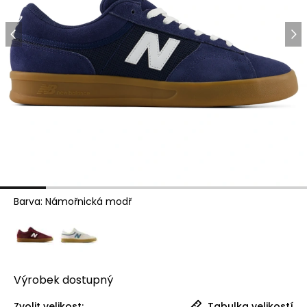
Barva
:
Námořnická modř
Výrobek
dostupný
Zvolit velikost:
Tabulka velikostí