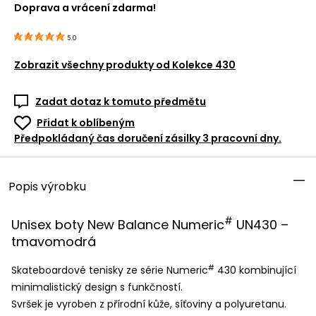
Doprava a vrácení zdarma!
5.0
Zobrazit všechny produkty od
Kolekce 430
Zadat dotaz k tomuto předmětu
Přidat k oblíbeným
Předpokládaný čas doručení zásilky 3 pracovní dny.
Popis výrobku
#
Unisex boty New Balance Numeric
UN430 –
tmavomodrá
#
Skateboardové tenisky ze série Numeric
430 kombinující
minimalistický design s funkčností.
Svršek je vyroben z přírodní kůže, síťoviny a polyuretanu.