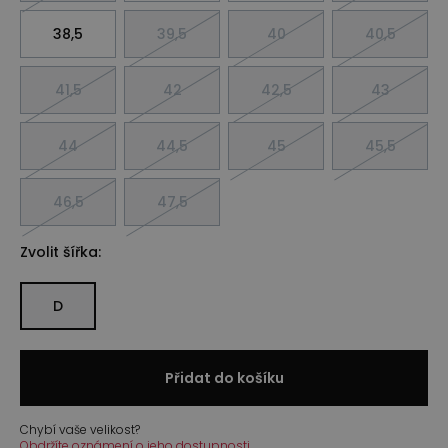
38,5
39,5
40
40,5
41,5
42
42,5
43
44
44,5
45
45,5
46,5
47,5
Zvolit šířka:
D
Přidat do košíku
Chybí vaše velikost?
Obdržíte oznámení o jeho dostupnosti