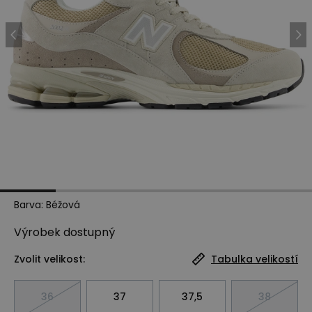
Barva
:
Béžová
Výrobek
dostupný
Zvolit velikost:
Tabulka velikostí
36
37
37,5
38