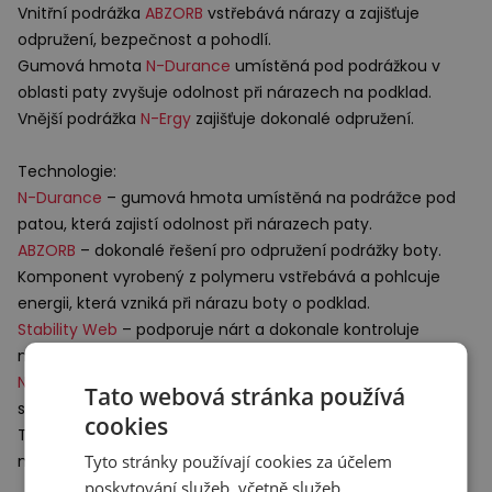
Vnitřní podrážka
ABZORB
vstřebává nárazy a zajišťuje
odpružení, bezpečnost a pohodlí.
Gumová hmota
N-Durance
umístěná pod podrážkou v
oblasti paty zvyšuje odolnost při nárazech na podklad.
Vnější podrážka
N-Ergy
zajišťuje dokonalé odpružení.
Technologie:
N-Durance
– gumová hmota umístěná na podrážce pod
patou, která zajistí odolnost při nárazech paty.
ABZORB
– dokonalé řešení pro odpružení podrážky boty.
Komponent vyrobený z polymeru vstřebává a pohlcuje
energii, která vzniká při nárazu boty o podklad.
Stability Web
– podporuje nárt a dokonale kontroluje
natočení chodidla během chůze.
N-Ergy
– náš nejnovější a technologicky nejsofistikovanější
Tato webová stránka používá
systém odpružení s ultralehkým dynamickým polštářem.
cookies
Teď se vám vaše úsilí a energie vložená do běhu vrací a
Tyto stránky používají cookies za účelem
nezůstává v podloží.
poskytování služeb, včetně služeb