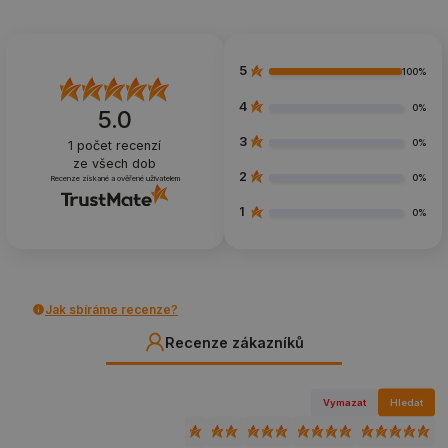
5
100%
4
0%
5.0
3
0%
1
počet recenzí
ze všech dob
2
0%
Recenze získané a ověřené uživatelem
1
0%
Jak sbíráme recenze?
Recenze zákazníků
Vymazat
Hledat