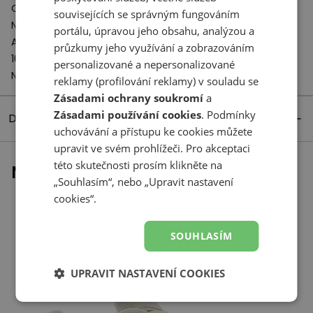
Odpovědný subjekt:
souvisejících se správným fungováním
New Balance Europe BV
portálu, úpravou jeho obsahu, analýzou a
A-Factorij, Pilotenstraat 35 – 45
průzkumy jeho využívání a zobrazováním
1059 CH Amsterdam
personalizované a nepersonalizované
Netherlands
reklamy (profilování reklamy) v souladu se
Zásadami ochrany soukromí
a
Zásadami používání cookies
. Podmínky
Detaily produktu
uchovávání a přístupu ke cookies můžete
upravit ve svém prohlížeči. Pro akceptaci
této skutečnosti prosím klikněte na
Naposledy prohlížené
„Souhlasím“, nebo „Upravit nastavení
cookies“.
SOUHLASÍM
UPRAVIT NASTAVENÍ COOKIES