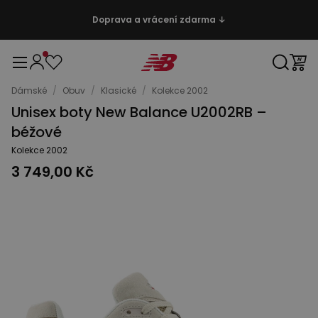
Doprava a vrácení zdarma ↓
Dámské
/
Obuv
/
Klasické
/
Kolekce 2002
Unisex boty New Balance U2002RB –
béžové
Kolekce 2002
3 749,00 Kč