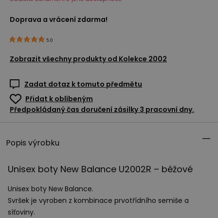
Doprava a vrácení zdarma!
5.0
Zobrazit všechny produkty od
Kolekce 2002
Zadat dotaz k tomuto předmětu
Přidat k oblíbeným
Předpokládaný čas doručení zásilky 3 pracovní dny.
Popis výrobku
Unisex boty New Balance U2002R – béžové
Unisex boty New Balance.
Svršek je vyroben z kombinace prvotřídního semiše a
síťoviny.