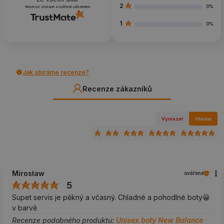
2
0%
Recenze získané a ověřené uživatelem
1
0%
Jak sbíráme recenze?
Recenze zákazníků
Vymazat
Hledat
Mirosław
ověřené
5
Supet servis je pěkný a včasný. Chladné a pohodlné boty😀
v barvě
Recenze podobného produktu:
Unisex boty New Balance