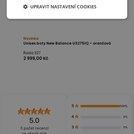
UPRAVIT NASTAVENÍ COOKIES
Novinka
Unisex boty New Balance U3275IQ – oranžová
Řada 327
2 999,00 Kč
5
100%
4
0%
5.0
3
0%
3
počet recenzí
ze všech dob