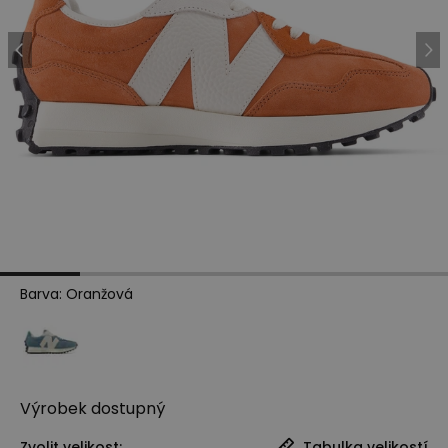
Barva
:
Oranžová
Výrobek
dostupný
Zvolit velikost:
Tabulka velikostí