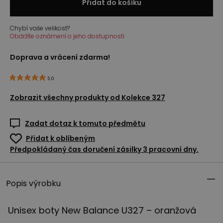
Přidat do košíku
Chybí vaše velikost?
Obdržíte oznámení o jeho dostupnosti
Doprava a vrácení zdarma!
5.0
Zobrazit všechny produkty od
Kolekce 327
Zadat dotaz k tomuto předmětu
Přidat k oblíbeným
Předpokládaný čas doručení zásilky 3 pracovní dny.
Popis výrobku
Unisex boty New Balance U327 – oranžová