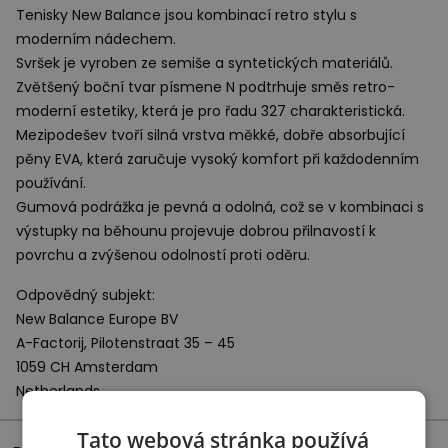
Tenisky New Balance jsou kombinací retro stylu s
moderním nádechem.
Svršek je vyroben ze semiše a syntetických materiálů.
Zvětšený boční tvar písmene N podtrhuje směs retro-
moderní estetiky, která je pro řadu 327 charakteristická.
Mezipodešev tvoří silná vrstva měkké, dobře absorbující
pěny
EVA
, která zaručuje vysoký komfort při každodenním
používání.
Gumová podrážka je pevná a odolná, což se v kombinaci s
výstupky na běhounu projevuje dobrou přilnavostí k
povrchu a zvýšenou odolností proti oděru.
Odpovědný subjekt:
New Balance Europe BV
A-Factorij, Pilotenstraat 35 – 45
1059 CH Amsterdam
Netherlands
Tato webová stránka používá