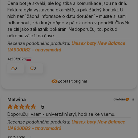
Cena bot je skvělá, ale logistika a komunikace jsou na dně.
Faktura byla vystavena okamžitě, a pak žádný kontakt. U
nich není žádná informace o datu doručení – musíte si sami
odhadnout, zda kurýr přijde v pátek nebo v pondělí. Člověk
se cítí jako zákazník pokárán. Nedoporučuji to, pokud
někomu záleží na čase...
Recenze podobného produktu:
Unisex boty New Balance
UA900DB2 – tmavomodrá
4/23/2026
0
0
Zobrazit originál
Malwina
ověřené
5
Doporučuji všem - univerzální styl, hodí se ke všemu.
Recenze podobného produktu:
Unisex boty New Balance
UA900DB2 – tmavomodrá
3/17/2026