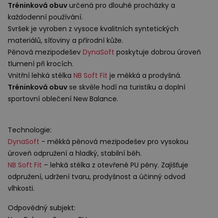
Tréninková obuv
určená pro dlouhé procházky a
každodenní používání.
Svršek je vyroben z vysoce kvalitních syntetických
materiálů, síťoviny a přírodní kůže.
Pěnová mezipodešev
DynaSoft
poskytuje dobrou úroveň
tlumení při krocích.
Vnitřní lehká stélka
NB Soft Fit
je měkká a prodyšná.
Tréninková obuv
se skvěle hodí na turistiku a doplní
sportovní oblečení New Balance.
Technologie:
DynaSoft
- měkká pěnová mezipodešev pro vysokou
úroveň odpružení a hladký, stabilní běh.
NB Soft Fit
– lehká stélka z otevřené PU pěny. Zajišťuje
odpružení, udržení tvaru, prodyšnost a účinný odvod
vlhkosti.
Odpovědný subjekt: