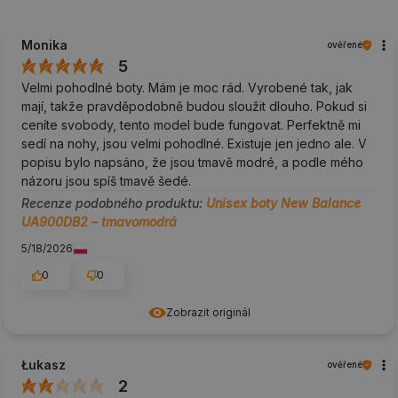
Monika
ověřené
5
Velmi pohodlné boty. Mám je moc rád. Vyrobené tak, jak
mají, takže pravděpodobně budou sloužit dlouho. Pokud si
ceníte svobody, tento model bude fungovat. Perfektně mi
sedí na nohy, jsou velmi pohodlné. Existuje jen jedno ale. V
popisu bylo napsáno, že jsou tmavě modré, a podle mého
názoru jsou spíš tmavě šedé.
Recenze podobného produktu:
Unisex boty New Balance
UA900DB2 – tmavomodrá
5/18/2026
0
0
Zobrazit originál
Łukasz
ověřené
2