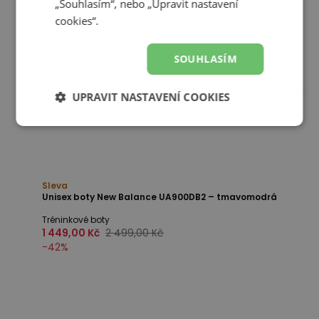
„Souhlasím“, nebo „Upravit nastavení
cookies“.
SOUHLASÍM
UPRAVIT NASTAVENÍ COOKIES
Sleva
Unisex boty New Balance UA900DB2 – tmavomodrá
Tréninkové boty
1 449,00 Kč
2 499,00 Kč
-
42
%