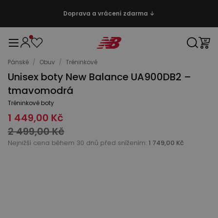
Doprava a vrácení zdarma ↓
Pánské
/
Obuv
/
Tréninkové
Unisex boty New Balance UA900DB2 –
tmavomodrá
Tréninkové boty
1 449,00 Kč
2 499,00 Kč
Nejnižší cena během 30 dnů před snížením:
1 749,00 Kč