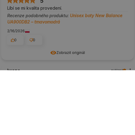
5
Líbí se mi kvalita provedení.
Recenze podobného produktu:
Unisex boty New Balance
UA900DB2 – tmavomodrá
2/16/2026
0
0
Zobrazit originál
Iwona
ověřené
5
Boty jsou velmi pohodlné, ale na úzkou nohu.
Recenze podobného produktu:
Unisex boty New Balance
UA900DB2 – tmavomodrá
1/20/2026
0
0
Zobrazit originál