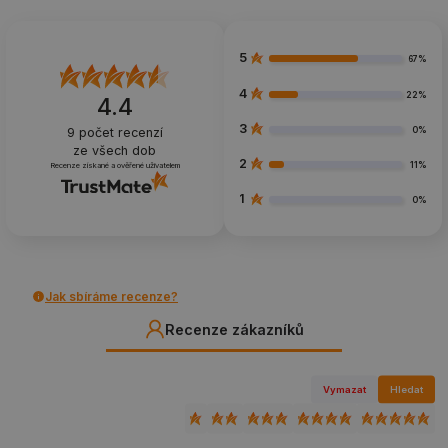
5
67%
4
22%
4.4
3
0%
9
počet recenzí
ze všech dob
2
11%
Recenze získané a ověřené uživatelem
1
0%
Jak sbíráme recenze?
Recenze zákazníků
Vymazat
Hledat