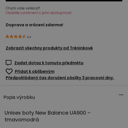
Chybí vaše velikost?
Obdržíte oznámení o jeho dostupnosti
Doprava a vrácení zdarma!
4.4
Zobrazit všechny produkty od
Tréninkové
Zadat dotaz k tomuto předmětu
Přidat k oblíbeným
Předpokládaný čas doručení zásilky 3 pracovní dny.
Popis výrobku
Unisex boty New Balance UA900 –
tmavomodrá