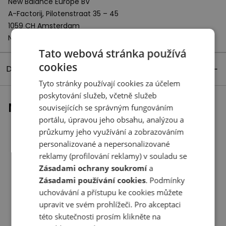
New Balance Europe BV
A-Factorij, Pilotenstraat 35 – 45
1059 CH Amsterdam
Netherlands
Tato webová stránka používá
cookies
Detaily produktu
Tyto stránky používají cookies za účelem
poskytování služeb, včetně služeb
Naposledy prohlížené
souvisejících se správným fungováním
portálu, úpravou jeho obsahu, analýzou a
průzkumy jeho využívání a zobrazováním
personalizované a nepersonalizované
reklamy (profilování reklamy) v souladu se
Zásadami ochrany soukromí
a
Zásadami používání cookies
. Podmínky
uchovávání a přístupu ke cookies můžete
upravit ve svém prohlížeči. Pro akceptaci
této skutečnosti prosím klikněte na