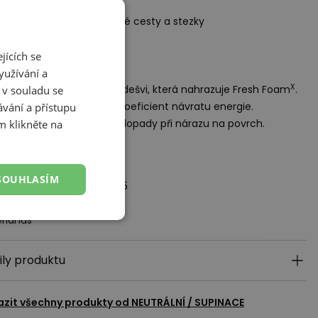
op: 6 mm
 povrchu: asfalt, zpevněné cesty a stezky
šek s perforacemi
jících se
ologie:
yužívání a
X
on
– nová pěna v mezipodešvi, která nahrazuje Fresh Foam
.
 v souladu se
hká, pružná a má vysoký koeficient návratu energie.
vání a přístupu
ťuje plynulý běh a měkké dopady při nárazu na povrch.
m klikněte na
ědný subjekt:
alance Europe BV
SOUHLASÍM
torij, Pilotenstraat 35 – 45
 CH Amsterdam
rlands
ily produktu
azit všechny produkty od
NEUTRÁLNÍ / SUPINACE