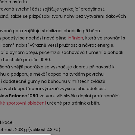
ách a asfaltu.
rovaná svrchní část zajišťuje vynikající prodyšnost.
užná, takže se přizpůsobí tvaru nohy bez vytváření tlakových
lovaná pata zajišťuje stabilizaci chodidla při běhu.
ipodešvi se nachází nová pěna
Infinion
, která ve srovnání s
X
h Foam
nabízí výrazně větší pružnost a návrat energie.
hčí a dynamičtější, přičemž si zachovává tlumení a pohodlí
teristické pro sérii 1080.
šená vnější podrážka se vyznačuje dobrou přilnavostí k
hu a podporuje měkčí dopad na tvrdém povrchu.
tí dodatečné gumy na běhounu v místech zvláště
lných k opotřebení výrazně zvyšuje jeho odolnost.
New Balance 1080
ve verzi v15 skvěle doplní profesionální
é sportovní oblečení
určené pro trénink a běh.
fikace:
tnost: 208 g (velikost 43 EU)