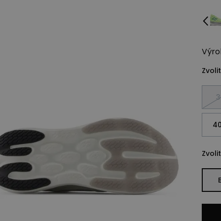
Výro
Zvolit
3
40
Zvolit