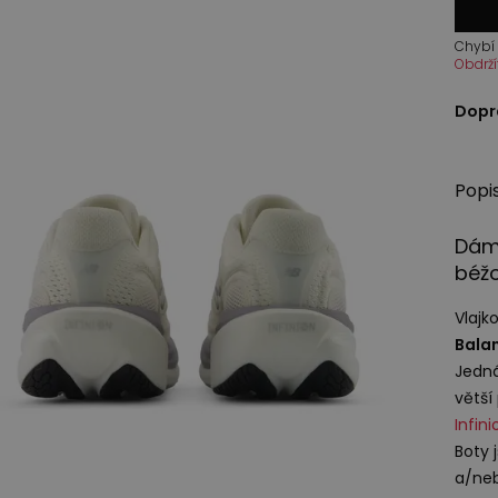
Chybí 
Obdrží
Dopr
Popi
Dáms
béž
Vlajk
Bala
Jedná
větší
Infini
Boty 
a/neb