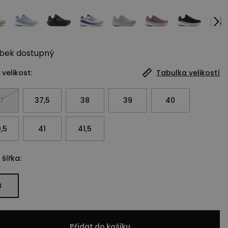
bek
dostupný
 velikost:
Tabulka velikostí
7
37,5
38
39
40
,5
41
41,5
 šířka:
B
Přidat do košíku