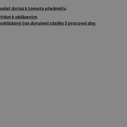
adat dotaz k tomuto předmětu
Přidat k oblíbeným
okládaný čas doručení zásilky 3 pracovní dny.