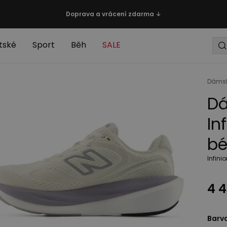
Doprava a vrácení zdarma ↓
tské
Sport
Běh
SALE
Dáms
Dá
In
bé
Infini
4 4
Barv