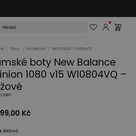
ké
/
Obuv
/
Na běhání
/
NEUTRÁLNÍ / SUPINACE
mské boty New Balance
finion 1080 v15 W10804VQ –
žové
on 1080
99,00 Kč
a
:
Béžová