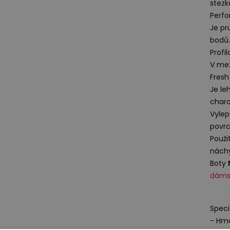
stezk
Perfo
Je pr
bodů.
Profi
V mez
Fres
Je le
charak
Vylep
povrc
Použi
náchy
Boty
dámsk
Speci
- Hmo