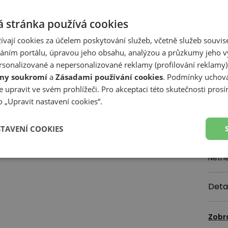
- Dr
- Typ
 stránka používá cookies
- Svr
ívají cookies za účelem poskytování služeb, včetně služeb souvise
Techn
ním portálu, úpravou jeho obsahu, analýzou a průzkumy jeho v
Infini
sonalizované a nepersonalizované reklamy (profilování reklamy)
Je le
ny soukromí
a
Zásadami používání cookies
. Podmínky uchová
Zajiš
 upravit ve svém prohlížeči. Pro akceptaci této skutečnosti prosí
 „Upravit nastavení cookies“.
Odpov
New B
STAVENÍ COOKIES
A-Fac
1059
Nethe
Deta
Zobr