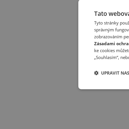
Tato webová
Tyto stránky použ
správným fungová
zobrazováním per
Zásadami ochra
ke cookies můžete
„Souhlasím“, nebo
UPRAVIT NA