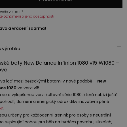
vaše velikost?
te oznámení o jeho dostupnosti
ava a vrácení zdarma!
s výrobku
ké boty New Balance Infinion 1080 v15 W1080 –
ové
ová loď mezi běžeckými botami v nové podobě –
New
nce 1080
ve verzi v15.
 se o vylepšenou verzi kultovní série 1080, která nabízí ještě
 pohodlí, tlumení a energický odraz díky inovativní pěně
on
.
jsou určeny pro každodenní trénink pro osoby s neutrální
o supinující nohou pro běh na tvrdém povrchu; silnicích,