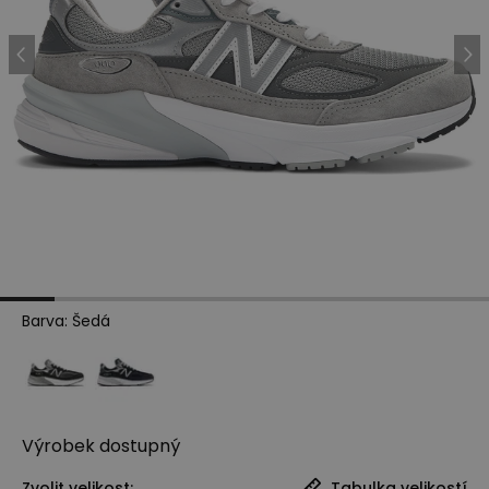
Barva
:
Šedá
Výrobek
dostupný
Zvolit velikost:
Tabulka velikostí