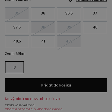
35
36
36,5
37
37,5
38
39
40
40,5
41
41,5
Zvolit šířka:
B
Přidat do košíku
Na výrobek se nevztahuje sleva
Chybí vaše velikost?
Obdržíte oznámení o jeho dostupnosti