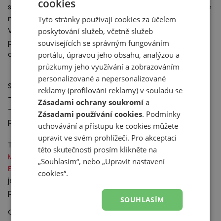
cookies
současně zaručuje ideální přizpůsobení a odolnost, která je
nezbytná během toulek na čerstvém vzduchu.
Tyto stránky používají cookies za účelem
Vnitřní podrážka
ENCAP
zajišťuje dodatečné pohodlí díky
poskytování služeb, včetně služeb
podpůrnému odpružení
EVA
a vyztužená vnější podrážka
souvisejících se správným fungováním
odolává těžkým podmínkám v terénu.
portálu, úpravou jeho obsahu, analýzou a
průzkumy jeho využívání a zobrazováním
personalizované a nepersonalizované
Specifikace:
reklamy (profilování reklamy) v souladu se
- Svršek z vepřové kůže a síťoviny
Zásadami ochrany soukromí
a
- Agresivní vnější podrážka s výpustky zajišťuje dokonalou
Zásadami používání cookies
. Podmínky
přilnavost v terénu
uchovávání a přístupu ke cookies můžete
upravit ve svém prohlížeči. Pro akceptaci
Technológie:
této skutečnosti prosím klikněte na
Made in
USA
– obuv vyrobená ve Spojených státech.
„Souhlasím“, nebo „Upravit nastavení
ENCAP
– technologie výroby vnitřní podrážky, která
cookies“.
je spojením odolného, stabilního okraje vyrobeného z
polyuretanu a měkké, pružné vrstvy pěny
EVA
.
SOUHLASÍM
Odpovědný subjekt: