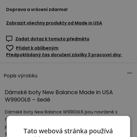
Doprava a vrácení zdarma!
Zobrazit všechny produkty od
Made in USA
Zadat dotaz k tomuto předmětu
Přidat k oblíbeným
Předpokládaný čas doručení zásilky 3 pracovní dny.
Popis výrobku
Dámské boty New Balance Made in
USA
W990GL6 – šedé
Dámské boty New Balance W990GL6 jsou navržené s
myšlenkou na zvýšenou přilnavost a stabilitu ve vnějších
podmínkách, jsou určeny pro použití v každém terénu.
Tato webová stránka používá
Svršek z vepřové kůže a síťoviny zajišťuje lepší větrání a