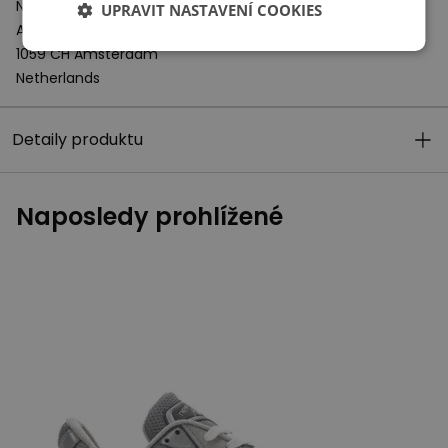
New Balance Europe BV
UPRAVIT NASTAVENÍ COOKIES
A-Factorij, Pilotenstraat 35 – 45
1059 CH Amsterdam
Netherlands
Detaily produktu
Naposledy prohlížené