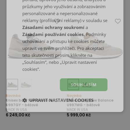
průzkumy jeho využívání a zobrazováním
personalizované a nepersonalizované
reklamy (profilování reklamy) v souladu se
Zásadami ochrany soukromí
a
Zásadami používání cookies
. Podmínky
uchovávání a přístupu ke cookies můžete
upravit ve svém prohlížeči. Pro akceptaci
této skutečnosti prosím klikněte na
„Souhlasím“, nebo „Upravit nastavení
cookies“.
SOUHLASÍM
Novinka
Novinka
UPRAVIT NASTAVENÍ COOKIES
Unisex boty New Balance
Unisex boty New Balance
U997GY - béžové
U997MG - béžové
MADE IN USA
MADE IN USA
6 249,00 Kč
5 999,00 Kč