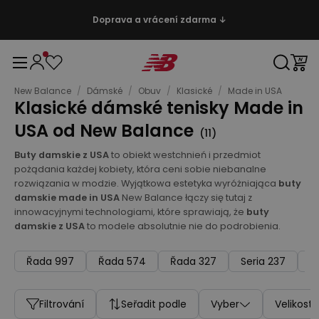
Doprava a vrácení zdarma ↓
New Balance
/
Dámské
/
Obuv
/
Klasické
/
Made in USA
Klasické dámské tenisky Made in
USA od New Balance
(
11
)
Buty damskie z USA
to obiekt westchnień i przedmiot
pożądania każdej kobiety, która ceni sobie niebanalne
rozwiązania w modzie. Wyjątkowa estetyka wyróżniająca
buty
damskie made in USA
New Balance łączy się tutaj z
innowacyjnymi technologiami, które sprawiają, że
buty
damskie z USA
to modele absolutnie nie do podrobienia.
Řada 997
Řada 574
Řada 327
Seria 237
Ř
Filtrování
Seřadit podle
Vyber
Velikost