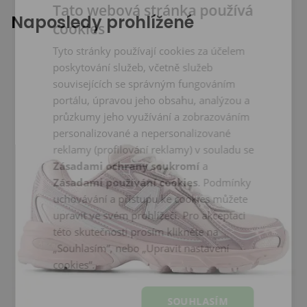
Tato webová stránka používá
Naposledy prohlížené
cookies
Tyto stránky používají cookies za účelem
poskytování služeb, včetně služeb
souvisejících se správným fungováním
portálu, úpravou jeho obsahu, analýzou a
průzkumy jeho využívání a zobrazováním
personalizované a nepersonalizované
reklamy (profilování reklamy) v souladu se
Zásadami ochrany soukromí
a
Zásadami používání cookies
. Podmínky
uchovávání a přístupu ke cookies můžete
upravit ve svém prohlížeči. Pro akceptaci
této skutečnosti prosím klikněte na
„Souhlasím“, nebo „Upravit nastavení
cookies“.
SOUHLASÍM