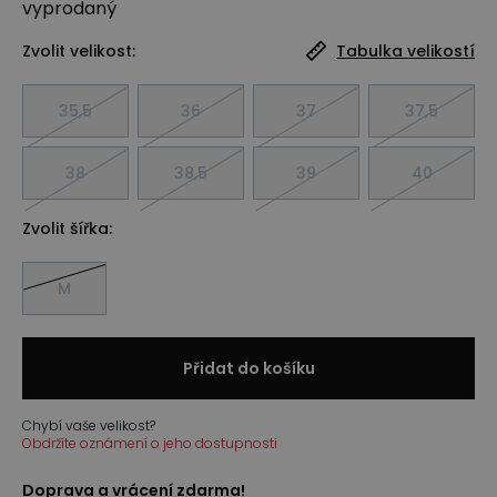
vyprodaný
Zvolit velikost:
Tabulka velikostí
35,5
36
37
37,5
38
38,5
39
40
Zvolit šířka:
M
Přidat do košíku
Chybí vaše velikost?
Obdržíte oznámení o jeho dostupnosti
Doprava a vrácení zdarma!