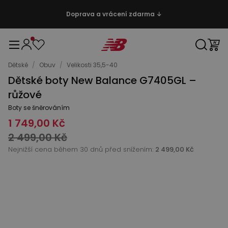
Doprava a vrácení zdarma ↓
Dětské
/
Obuv
/
Velikosti 35,5-40
Dětské boty New Balance G7405GL –
růžové
Boty se šněrováním
1 749,00 Kč
2 499,00 Kč
Nejnižší cena během 30 dnů před snížením:
2 499,00 Kč