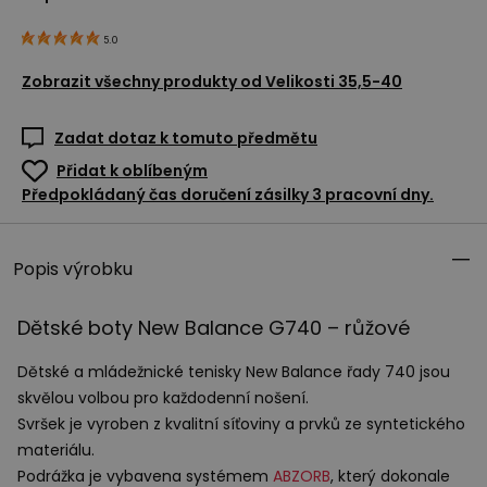
5.0
Zobrazit všechny produkty od
Velikosti 35,5-40
Zadat dotaz k tomuto předmětu
Přidat k oblíbeným
Předpokládaný čas doručení zásilky 3 pracovní dny.
Popis výrobku
Dětské boty New Balance G740 – růžové
Dětské a mládežnické tenisky New Balance řady 740 jsou
skvělou volbou pro každodenní nošení.
Svršek je vyroben z kvalitní síťoviny a prvků ze syntetického
materiálu.
Podrážka je vybavena systémem
ABZORB
, který dokonale