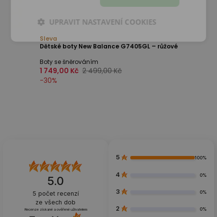
UPRAVIT NASTAVENÍ COOKIES
Sleva
Dětské boty New Balance G7405GL – růžové
Boty se šněrováním
1 749,00 Kč
2 499,00 Kč
-
30
%
5
100%
4
0%
5.0
3
0%
5
počet recenzí
ze všech dob
2
0%
Recenze získané a ověřené uživatelem