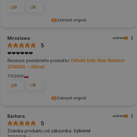
0
0
Zobrazit originál
Miroslawa
ověřené
5
❤️❤️❤️❤️❤️❤️
Recenze podobného produktu:
Dětské boty New Balance
G7405GL – růžové
7/2/2026
0
0
Zobrazit originál
Barbara
ověřené
5
Známka produktu od zákazníka:
Výborné
7/20/2026