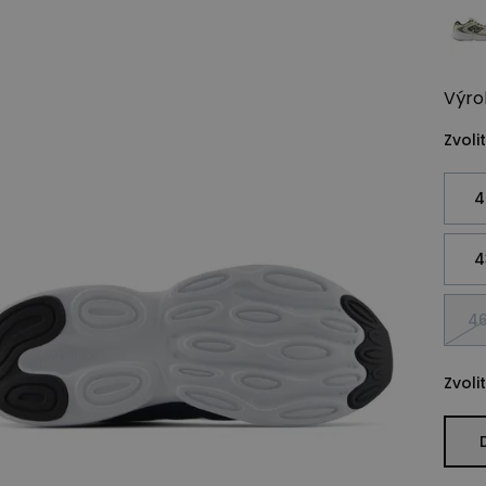
Výro
Zvolit
4
4
46
Zvolit