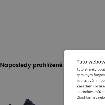
Tato webová
Naposledy prohlížené
Tyto stránky použ
správným fungová
zobrazováním per
Zásadami ochra
ke cookies můžete
„Souhlasím“, nebo