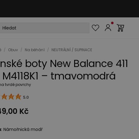
é
/
Obuv
/
Na běhání
/
NEUTRÁLNÍ / SUPINACE
nské boty New Balance 411
 M4118K1 – tmavomodrá
na tvrdé povrchy
5.0
49,00 Kč
a
:
Námořnická modř