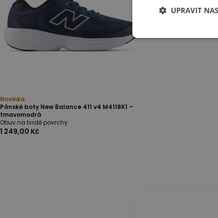
UPRAVIT NA
Novinka
Pánské boty New Balance 411 v4 M4118K1 –
tmavomodrá
Obuv na tvrdé povrchy
1 249,00 Kč