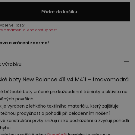
Přidat do košíku
vaše velikost?
te oznámení o jeho dostupnosti
ava a vrácení zdarma!
s výrobku
ké boty New Balance 411 v4 M411 – tmavomodrá
é běžecké boty určené pro každodenní tréninky a aktivitu na
ěných površích.
k je vyroben z lehkého textilního materiálu, který zajišťuje
tečnou prodyšnost a pohodlí při celodenním nošení.
vé konstrukční prvky snižují riziko podráždění a zvyšují pohodlí
ohybu.
podešev z měkké pěny
DynaSoft
kombinuje odezvu s