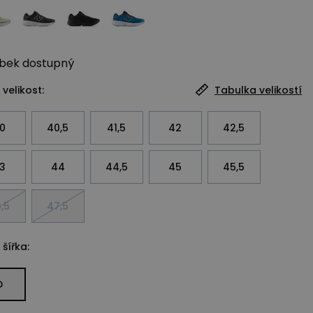
bek
dostupný
 velikost:
Tabulka velikostí
0
40,5
41,5
42
42,5
3
44
44,5
45
45,5
,5
47,5
 šířka:
D