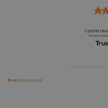
1
počet rec
Recenze získa
Jak sbíráme recenze?