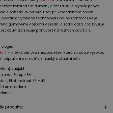
ečným komfortem tlumení, čímž zajišťuje plynulý pohyb
dla a pohodlí jak při běhu, tak při každodenním nošení.
í podrážka vyrobená technologií Ground Contact
EVA
je
ena gumovými vložkami v přední a zadní části, což zvyšuje
nost obuvi a zlepšuje přilnavost na různých površích.
ologie:
Soft
– měkká pěnová mezipodešev, která zaručuje vysokou
ň odpružení a umožňuje hladký a stabilní běh.
ědný subjekt:
alance Europe BV
torij, Pilotenstraat 35 – 45
 CH Amsterdam
rlands
ily produktu