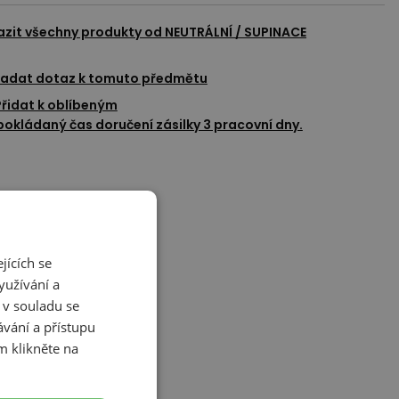
azit všechny produkty od
NEUTRÁLNÍ / SUPINACE
adat dotaz k tomuto předmětu
Přidat k oblíbeným
okládaný čas doručení zásilky 3 pracovní dny.
jících se
yužívání a
 v souladu se
vání a přístupu
m klikněte na