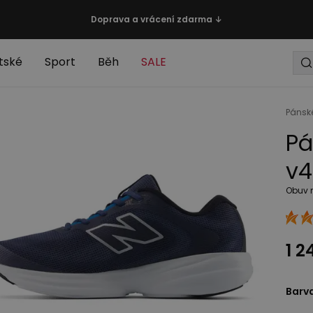
Doprava a vrácení zdarma ↓
tské
Sport
Běh
SALE
Pánsk
Pá
v4
Obuv 
1 2
Barv