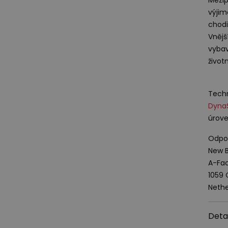
výjim
chodi
Vnějš
vybav
život
Techn
Dyna
úrove
Odpov
New B
A-Fac
1059
Nethe
Deta