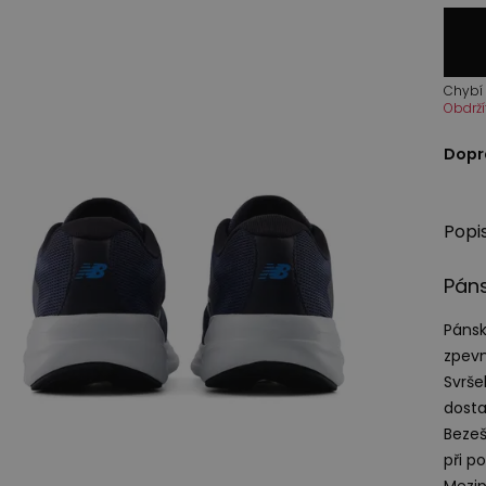
Chybí 
Obdrží
Dopr
Popi
Páns
Pánsk
zpevn
Svrše
dosta
Bezeš
při p
Mezi